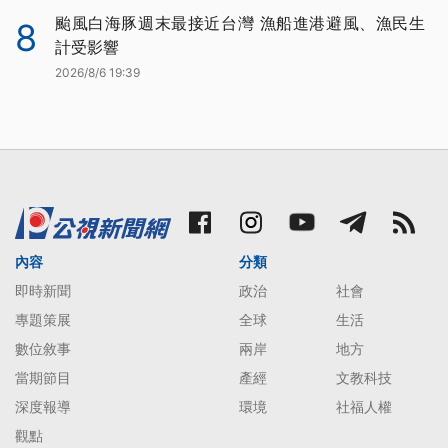
颱風白海豚週末最接近台灣 漁船進港避風、漁民生
8
計受影響
2026/8/6 19:39
內容
分類
即時新聞
政治
社會
專題策展
全球
生活
數位敘事
兩岸
地方
當期節目
產經
文教科技
深度報導
環境
社福人權
觀點