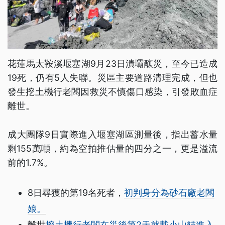
花蓮馬太鞍溪堰塞湖9月23日潰壩釀災，至今已造成
19死，仍有5人失聯。災區主要道路清理完成，但也
發生挖土機行老闆因救災不慎傷口感染，引發敗血症
離世。
成大團隊9日實際進入堰塞湖區測量後，指出蓄水量
剩155萬噸，約為空拍推估量的四分之一，更是溢流
前的1.7%。
8日尋獲的第19名死者，
初判身分為砂石廠老闆
娘。
離世
挖土機行老闆在災後第2天就載小山貓進入