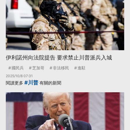
伊利諾州向法院提告 要求禁止川普派兵入城
國民兵
芝加哥
非法移民
進駐
2025/10/8 07:31
#川普
閱讀更多
有關的新聞