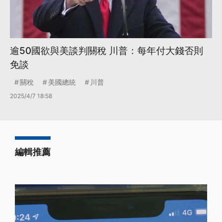
逾50國欲與美談判關稅 川普：每年付大錢否則
免談
關稅
美國總統
川普
2025/4/7 18:58
編輯推薦