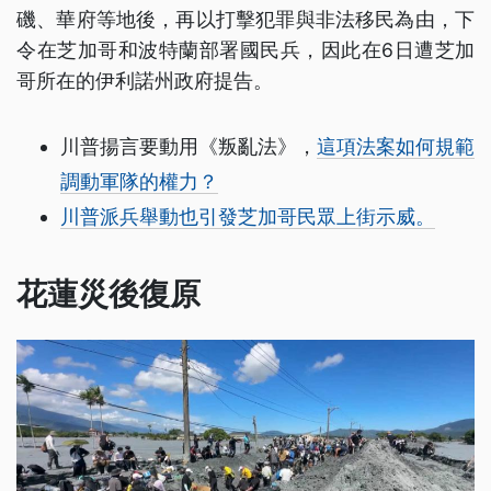
磯、華府等地後，再以打擊犯罪與非法移民為由，下
令在芝加哥和波特蘭部署國民兵，因此在6日遭芝加
哥所在的伊利諾州政府提告。
川普揚言要動用《叛亂法》，
這項法案如何規範
調動軍隊的權力？
川普派兵舉動也引發芝加哥民眾上街示威。
花蓮災後復原