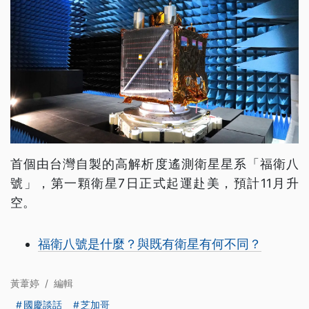
首個由台灣自製的高解析度遙測衛星星系「福衛八
號」，第一顆衛星7日正式起運赴美，預計11月升
空。
福衛八號是什麼？與既有衛星有何不同？
黃葦婷
/
編輯
國慶談話
芝加哥