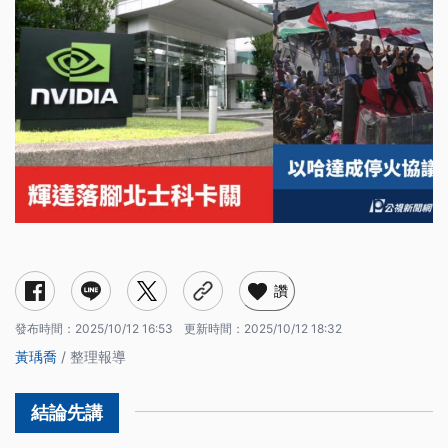
輝達落腳北士科卡關
以哈達成停火協議（10/9）
諾貝爾獎揭曉
川普再派駐國民兵
花蓮災後復原
賴清德國慶談話（10/10）
福衛八號首顆衛星將升空
讚
發布時間：
2025/10/12 16:53
更新時間：
2025/10/12 18:32
黃瑀喬
/ 整理報導