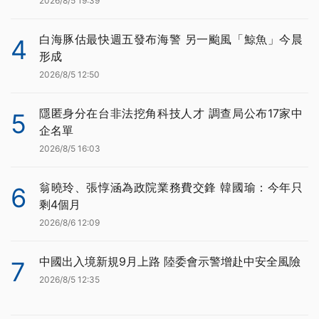
2026/8/5 19:39
白海豚估最快週五發布海警 另一颱風「鯨魚」今晨
4
形成
2026/8/5 12:50
隱匿身分在台非法挖角科技人才 調查局公布17家中
5
企名單
2026/8/5 16:03
翁曉玲、張惇涵為政院業務費交鋒 韓國瑜：今年只
6
剩4個月
2026/8/6 12:09
中國出入境新規9月上路 陸委會示警增赴中安全風險
7
2026/8/5 12:35