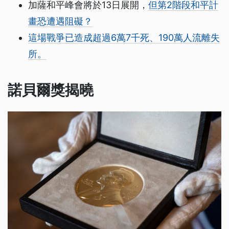
加薩和平峰會將於13日展開，
但第2階段和平計
畫恐遭遇阻礙？
這場戰爭已造成超過6萬7千死、190萬人流離失
所。
諾貝爾獎揭曉