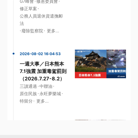
·
·
G7峰會
修憲委員會
·
修正草案
公務人員退休資遣撫卹
法
·
·
廢除監察院
更多...
2026-08-02 16:04:53
一週大事／日本熊本
7.1強震 加重毒駕罰則
（2026.7.27-8.2）
·
·
三讀通過
中聯油
·
·
原住民族
永旺夢樂城
·
特留分
更多...
2026-07-26 15:21:55
一週大事／高鐵延伸