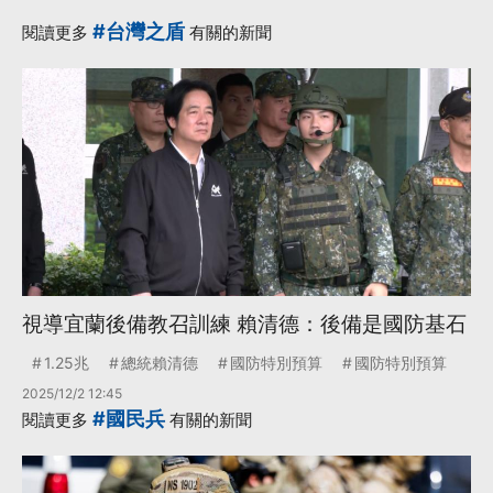
宜蘭計畫拍板、兒少
#台灣之盾
閱讀更多
有關的新聞
未來帳戶三讀通過
（2026.7.20-
7.26）
·
·
EMT
三讀通過
·
·
修正草案
川普政府
·
未來帳戶
更多...
視導宜蘭後備教召訓練 賴清德：後備是國防基石
1.25兆
總統賴清德
國防特別預算
國防特別預算
2025/12/2 12:45
#國民兵
閱讀更多
有關的新聞