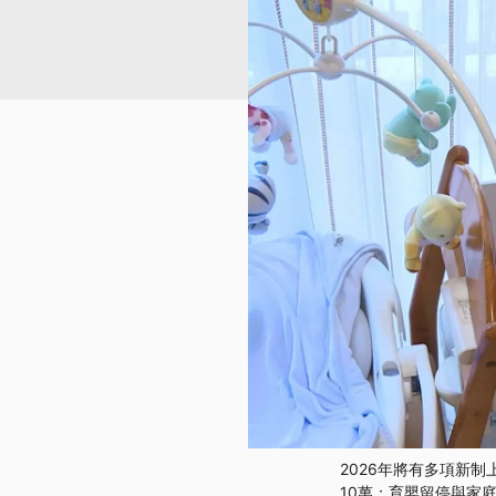
2026年將有多項新
10萬；育嬰留停與家