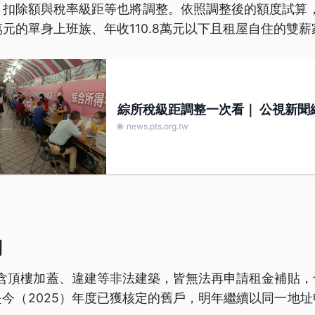
扣除額與稅率級距等也將調整。依照調整後的額度試算，
4萬元的單身上班族、年收110.8萬元以下且租屋自住的雙
綜所稅級距調整一次看｜ 公視新聞網
🌐
news.pts.org.tw
制
包含頂樓加蓋、違建等非法建築，皆無法再申請租金補貼
今（2025）年度已獲核定的舊戶，明年繼續以同一地