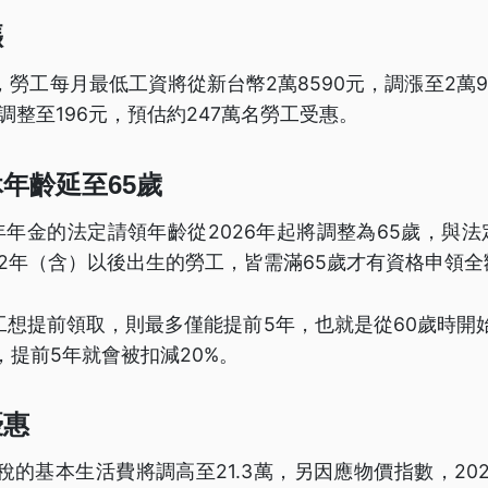
漲
起，勞工每月最低工資將從新台幣2萬8590元，調漲至2萬
調整至196元，預估約247萬名勞工受惠。
年齡延至65歲
年金的法定請領年齡從2026年起將調整為65歲，與
62年（含）以後出生的勞工，皆需滿65歲才有資格申領
工想提前領取，則最多僅能提前5年，也就是從60歲時開
，提前5年就會被扣減20%。
優惠
所稅的基本生活費將調高至21.3萬，另因應物價指數，20