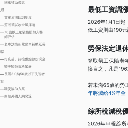
國旅補助優惠
最低工資調
交通
實施駕照回訓制度
2026年1月1日
駕照筆試改全選擇題
低工資則由190元
70歲以上駕駛換照加入醫
師評估
老車汰換新電動車補助延長
勞保法定退休
衛福
打疫苗、篩檢獲點數折現金
領取勞工保險老年
醫美醫師資格加嚴
換言之，凡是19
長照3.0納50歲以下失智者
其他
若未滿65歲的勞
職災協助方案
年將減給4%年金
白領外國人納勞退
綜所稅減稅
2026年申報綜