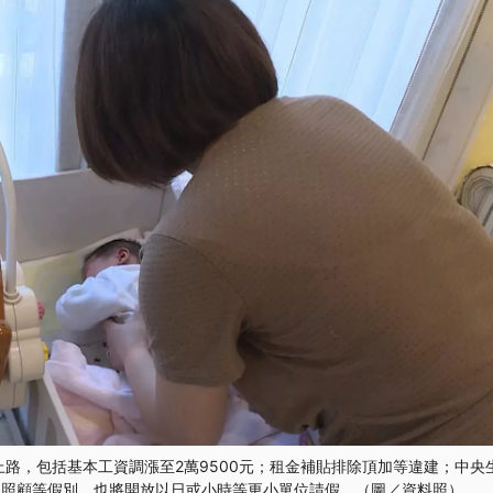
制上路，包括基本工資調漲至2萬9500元；租金補貼排除頂加等違建；中
庭照顧等假別，也將開放以日或小時等更小單位請假。（圖／資料照）