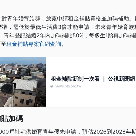
針對青年婚育族群，放寬申請租金補貼資格並加碼補助。
標準，需低於最低生活費3倍才能申請，未來青年婚育族
時，青年登記結婚2年內加碼補貼50%，每多生1胎再加碼補
可至
租金補貼專案官網查詢
。
租金補貼新制一次看 ｜ 公視新聞網 
🌐
news.pts.org.tw
補貼加碼
000戶社宅供婚育青年優先申請，預估2026到2028年