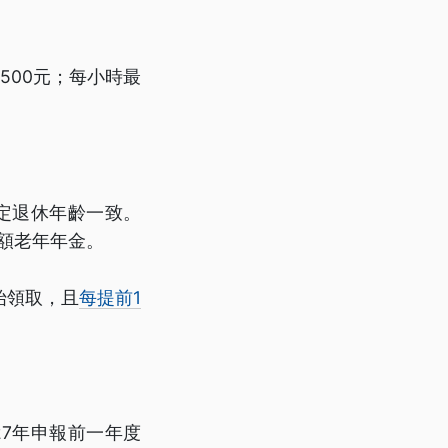
9500元；每小時最
法定退休年齡一致。
全額老年年金。
始領取，且
每提前1
27年申報前一年度