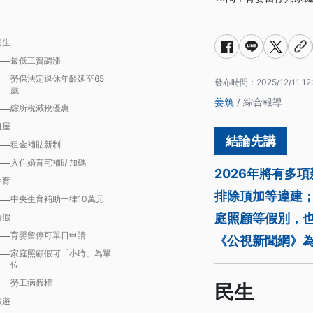
民生
最低工資調漲
勞保法定退休年齡延至65
發布時間：
2025/12/11 12
歲
姜筑
/ 綜合報導
綜所稅減稅優惠
租屋
租金補貼新制
入住婚育宅補貼加碼
2026年將有多
生育
排除頂加等違建
中央生育補助一律10萬元
庭照顧等假別，
請假
育嬰留停可單日申請
《公視新聞網》為
家庭照顧假可「小時」為單
位
勞工病假權
民生
旅遊