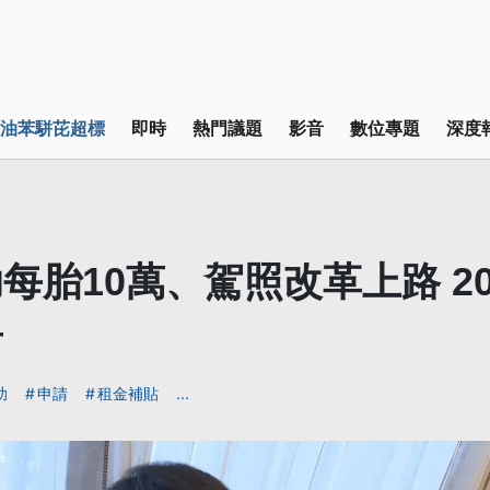
油苯駢芘超標
即時
熱門議題
影音
數位專題
深度
每胎10萬、駕照改革上路 20
看
助
申請
租金補貼
...