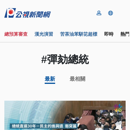
總預算審查
漢光演習
苦茶油苯駢芘超標
即時
熱門
#彈劾總統
最新
最相關