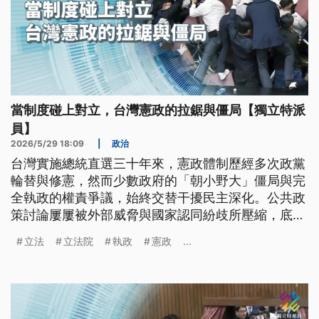
當制度碰上對立，台灣憲政的拉鋸與僵局【獨立特派
員】
2026/5/29 18:09
|
政治
台灣實施總統直選三十年來，憲政體制歷經多次政黨
輪替與修憲，然而少數政府的「朝小野大」僵局與完
全執政的權責爭議，始終交替干擾民主深化。公共政
策討論屢屢被外部威脅與國家認同紛歧所壓縮，底層
的核心矛盾更演變為行政與立法權的激烈拉扯。面對
立法
立法院
執政
憲政
...
2005年修憲留下的超高門檻，台灣政治已反覆墜入
對立困境，如何突破現行制度的死結，成為當前民主
發展的嚴峻拷問。