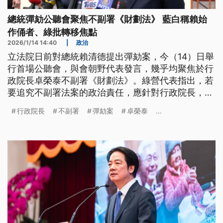
總統彈劾公聽會聚焦不副署《財劃法》 藍白稱賴始
作俑者、綠批轉移焦點
2026/1/14 14:40
|
政治
立法院日前對總統賴清德提出彈劾案，今（14）日舉
行首場公聽會，與會朝野代表發言，幾乎均聚焦於行
政院長卓榮泰不副署《財劃法》。綠營代表指出，若
要追究不副署法案的政治責任，應針對行政院長，對
總統發動彈劾並無正當性；藍白代表則主張，行政院
行政院長
不副署
彈劾案
卓榮泰
...
長是由總統任命，賴清德才是始作俑者，因此才會提
出彈劾案。