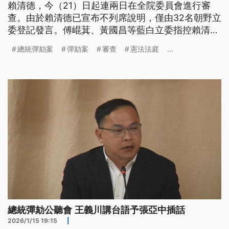
賴清德，今（21）日起連兩日在全院委員會進行審
查。由於賴清德已宣布不列席說明，僅由32名朝野立
委登記發言。傅崐萁、黃國昌等藍白立委指控賴清德
未依法公布法案構成憲政危機，因此決定提出彈劾；
總統彈劾案
彈劾案
審查
憲法法庭
...
民進黨立委則反批彈劾案為政治操作，質疑在野拒絕
承認憲法法庭判決卻提出彈劾案，並無正當性。
總統彈劾公聽會 王義川講台語予張亞中插話
2026/1/15 19:15
|