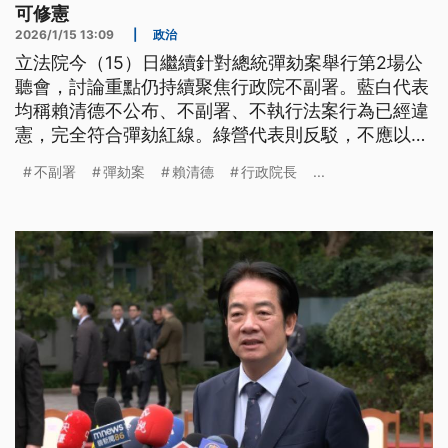
可修憲
2026/1/15 13:09
|
政治
立法院今（15）日繼續針對總統彈劾案舉行第2場公
聽會，討論重點仍持續聚焦行政院不副署。藍白代表
均稱賴清德不公布、不副署、不執行法案行為已經違
憲，完全符合彈劾紅線。綠營代表則反駁，不應以行
政院不副署作為彈劾總統理由，若對憲政制度有不滿
不副署
彈劾案
賴清德
行政院長
...
可討論是否修憲。