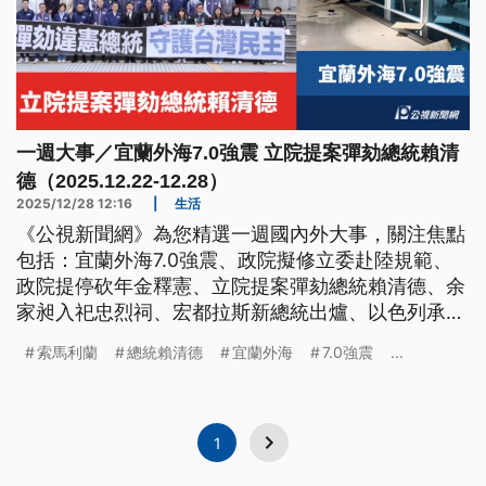
一週大事／宜蘭外海7.0強震 立院提案彈劾總統賴清
德（2025.12.22-12.28）
2025/12/28 12:16
|
生活
《公視新聞網》為您精選一週國內外大事，關注焦點
包括：宜蘭外海7.0強震、政院擬修立委赴陸規範、
政院提停砍年金釋憲、立院提案彈劾總統賴清德、余
家昶入祀忠烈祠、宏都拉斯新總統出爐、以色列承認
索馬利蘭。
索馬利蘭
總統賴清德
宜蘭外海
7.0強震
...
1