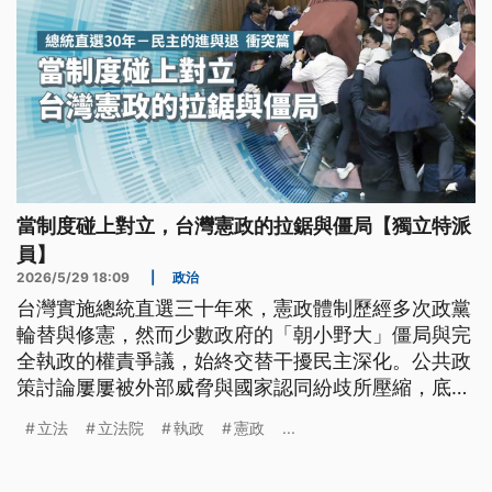
當制度碰上對立，台灣憲政的拉鋸與僵局【獨立特派
員】
2026/5/29 18:09
|
政治
台灣實施總統直選三十年來，憲政體制歷經多次政黨
輪替與修憲，然而少數政府的「朝小野大」僵局與完
全執政的權責爭議，始終交替干擾民主深化。公共政
策討論屢屢被外部威脅與國家認同紛歧所壓縮，底層
的核心矛盾更演變為行政與立法權的激烈拉扯。面對
立法
立法院
執政
憲政
...
2005年修憲留下的超高門檻，台灣政治已反覆墜入
對立困境，如何突破現行制度的死結，成為當前民主