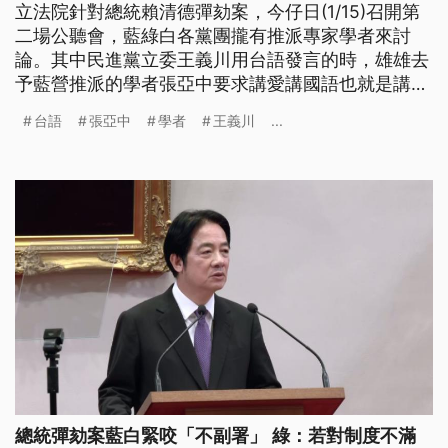
立法院針對總統賴清德彈劾案，今仔日(1/15)召開第
二場公聽會，藍綠白各黨團攏有推派專家學者來討
論。其中民進黨立委王義川用台語發言的時，雄雄去
予藍營推派的學者張亞中要求講愛講國語也就是講華
語的意思，王義川誠不滿就要求伊去揣翻譯。有台語
台語
張亞中
學者
王義川
...
團體批評學者，毋但對國家語言法完全無了解，也要
求台語袂使閣受人打壓。（新聞標題、導言為台語
文）
總統彈劾案藍白緊咬「不副署」 綠：若對制度不滿