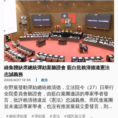
發展的嚴峻拷問。
綠集體缺席總統彈劾案聽證會 藍白批賴清德違憲法
忠誠義務
2026/4/27 12:35
|
政治
在野黨發動彈劾總統賴清德，立法院今（27）日舉行
全院委員會聽證會，由藍白黨團邀請的專家學者發
言，批評賴清德違反《憲法》忠誠義務。而民進黨團
並未邀請專家學者，也沒有推派黨籍立委發言，則是
以集體缺席方式抗議彈劾案缺乏正當性。
總統彈劾案
彈劾案
憲法
國民黨立委
...