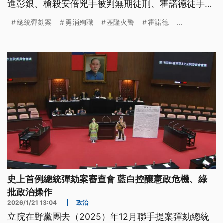
進彰銀、槍殺安倍兇手被判無期徒刑、霍諾德徒手攀
登101。
總統彈劾案
勇消殉職
基隆火警
霍諾德
...
史上首例總統彈劾案審查會 藍白控釀憲政危機、綠
批政治操作
2026/1/21 13:04
|
政治
立院在野黨團去（2025）年12月聯手提案彈劾總統