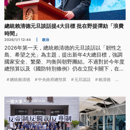
總統賴清德元旦談話提4大目標 批在野提彈劾「浪費
時間」
2026/1/1 12:44
|
政治
2026年第一天，總統賴清德的元旦談話以「韌性之
島、希望之光」為主題，提出新年4大總目標，強調
國家安全、繁榮、均衡與朝野團結。不過對於今年度
總預算以及《國防特別條例》仍在立院卡關下，在野
立委卻宣布啟動彈劾總統程序，賴清德重話批評是在
總統賴清德
中央政府總預算
元旦談話
賴清德
...
「浪費時間」。