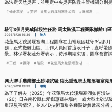
為法定天然災害，並明定中央災害防救主管機關分別
負責，各公務機關應設置「災防長」。專職防災部分
修正草案
災害
馬太鞍溪堰塞湖溢流
堰塞湖
...
籌辦理重大災防任務，地方災防辦則要設置專職人力
駐守3個月完成階段性任務 馬太鞍溪工程團隊撤離山區
2026/6/30 19:39
|
地方
花蓮馬太鞍溪堰塞湖工程團隊在山裡艱困駐守3個多月
務，正式撤離山區。工作人員回首這段日子，直呼驚
景。林保署花蓮分署表示，待汛期結束後，團隊會嘗
地的消坡、沖蝕溝加固與導流等後續工作。
工程
團隊
階段
花蓮馬太鞍溪堰塞湖
...
興大聯手農業部土砂場試驗 縮比重現馬太鞍溪堰塞湖
2026/4/20 19:39
|
環境
為了了解去（2025）年花蓮馬太鞍溪堰塞湖如何潰
（20）日在南投縣仁愛鄉惠蓀林場內一處大型土砂試
重現災害情況，並以4D技術蒐集各種關鍵參數來分析
難參考。