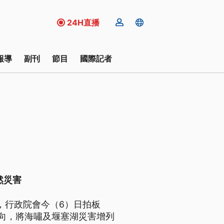
24H直播
報導
副刊
節目
國際記者
然災害
，行政院會今（6）日拍板
向，將海嘯及堰塞湖災害增列