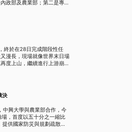
是內政部及農業部；第二是專人
，將改由行政院指定專責機關統
。
，終於在28日完成階段性任
險又漫長，現場就像世界末日場
試再度上山，繼續進行上游崩塌
潰決
決，中興大學與農業部合作，今
驗場，首度以五十分之一縮比
，提供國家防災與規劃疏散避