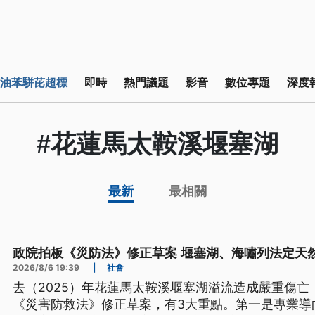
油苯駢芘超標
即時
熱門議題
影音
數位專題
深度
#花蓮馬太鞍溪堰塞湖
最新
最相關
政院拍板《災防法》修正草案 堰塞湖、海嘯列法定天
2026/8/6 19:39
|
社會
去（2025）年花蓮馬太鞍溪堰塞湖溢流造成嚴重傷亡
《災害防救法》修正草案，有3大重點。第一是專業導