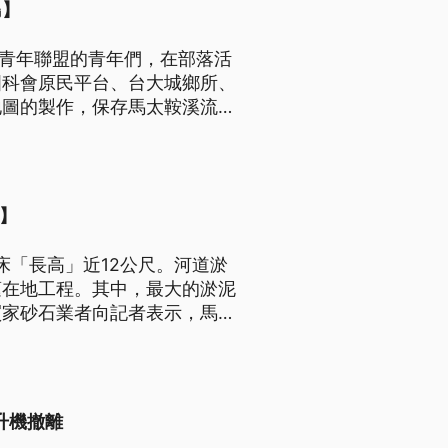
島】
落青年聯盟的青年們，在部落活
國科會原民平台、台大城鄉所、
地圖的製作，保存馬太鞍溪流域
】
床「長高」近12公尺。河道淤
蓮在地工程。其中，最大的淤泥
買家砂石業者向記者表示，馬太
棄物，需要付出高昂的廢棄物處
，因此還未出手。
升機撤離