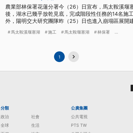
農業部林保署花蓮分署今（26）日宣布，馬太鞍溪堰
後，湖水已幾乎放乾見底，完成階段性任務的14名施
外，陽明交大研究團隊昨（25）日也進入崩塌區展開
調查並步行下山。
馬太鞍溪堰塞湖
施工
馬太鞍堰塞湖
林保署
...
1
分類
公廣集團
政治
社會
公共電視
全球
生活
PTS TW