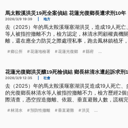
長也予起訴求刑9年。 （
馬太鞍溪洪災19死全案偵結 花蓮光復鄉長遭求刑10年
2026/3/9 19:39
|
地方
去（2025）年的馬太鞍溪堰塞湖洪災，造成19人死
等人被指控撤離不力，檢方認定，林清水罔顧權責機
離，還在應全力防災之際處理私事，跑去鳳林鎮植牙
數據、粉飾太平，謊稱完成「預防性撤離」，依涉犯
鄉公所
花蓮地檢署
花蓮光復鄉
縣府
...
刑10年。
花蓮光復鄉洪災釀19死檢偵結 鄉長林清水遭起訴求刑1
2026/3/9 12:35
|
社會
去（2025）年的馬太鞍溪堰塞湖洪災造成19人死亡
的光復鄉長林清水等人被指控撤離不力，檢方歷經2個
際清查，憑空捏造撤離、依親、垂直避難人數，謊稱
15分鐘擅離職守前往診所植牙，涉犯過失致死、公務
林清水
預防性撤離
垂直避難
洪災
...
更被具體求刑10年；另外公所祕書張源寶與王姓民政
刑。