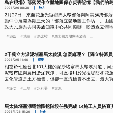
島在現場》部落製作立體地圖保存災害記憶【我們的
2026/3/6 00:30
|
地方
2月27日，來自花蓮光復鄉馬太鞍部落與阿美族跨部
動中心展開為期三天的「部落立體地圖工作坊」。由
政大民族系與阿美族知識中心共同協辦，盼透過立體
在災害發生前的記憶，並作為後續風險溝通的媒介。
部落
地圖
馬太鞍
馬太鞍溪堰塞湖溢流
...
2千萬立方淤泥堵塞馬太鞍溪 怎麼處理？【獨立特派員
2026/2/5 11:46
|
環境
相當於七座台北101大樓的泥沙堵塞馬太鞍溪河道，河
泥較市區與農田淤泥乾淨，可直接用於光復堤防和花
去化管道是土方標售，但卻一直流標賣不出去。最大
鞍溪的淤泥中，泥土含量約20%至25%，這些屬於廢
堤防
土地
水利署
淤泥
...
理費，加上目前政府的標售價格，業者認為利潤太小
馬太鞍堰塞湖壩體降挖階段任務完成 14施工人員搭直
2026/1/26 15:26
|
社會