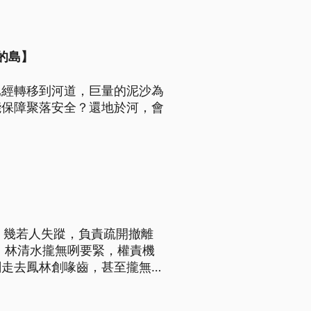
的島】
已經轉移到河道，巨量的泥沙為
能保障聚落安全？還地於河，會
亡、幾若人失蹤，負責疏開撤離
，林清水攏無咧要緊，權責機
閣走去鳳林創喙齒，甚至攏無調
失致死、公務員廢弛職務、造
所秘書張源寶和姓王的民政課