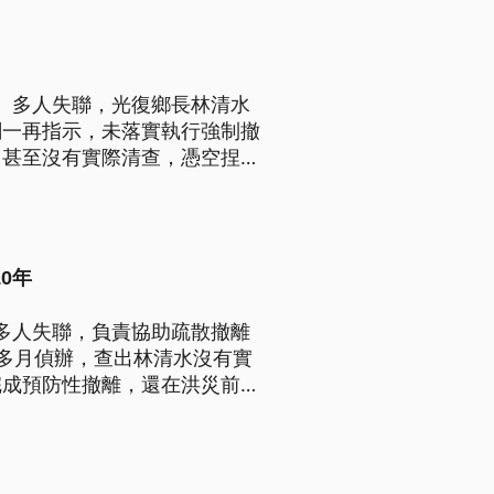
亡、多人失聯，光復鄉長林清水
關一再指示，未落實執行強制撤
，甚至沒有實際清查，憑空捏造
過失致死等罪嫌起訴，更具體求
0年
、多人失聯，負責協助疏散撤離
多月偵辦，查出林清水沒有實
完成預防性撤離，還在洪災前的
員廢弛職務釀成災害等罪嫌，
課長也被起訴，遭求處9年徒