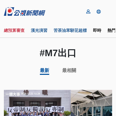
總預算審查
漢光演習
苦茶油苯駢芘超標
即時
熱門
#M7出口
最新
最相關