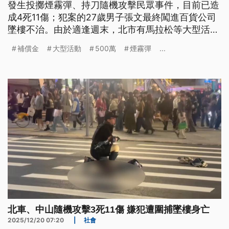
發生投擲煙霧彈、持刀隨機攻擊民眾事件，目前已造
成4死11傷；犯案的27歲男子張文最終闖進百貨公司
墜樓不治。由於適逢週末，北市有馬拉松等大型活
動，市府祭出包含各大商圈警備全面升級等3大維安
補償金
大型活動
500萬
煙霧彈
...
應變措施。市長蔣萬安表示，針對這次事件，規劃每
位亡者500萬元補償金。
北車、中山隨機攻擊3死11傷 嫌犯遭圍捕墜樓身亡
2025/12/20 07:20
|
社會