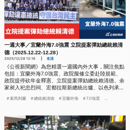
一週大事／宜蘭外海7.0強震 立院提案彈劾總統賴清
德（2025.12.22-12.28）
2025/12/28 12:16
|
生活
《公視新聞網》為您精選一週國內外大事，關注焦點
包括：宜蘭外海7.0強震、政院擬修立委赴陸規範、
政院提停砍年金釋憲、立院提案彈劾總統賴清德、余
家昶入祀忠烈祠、宏都拉斯新總統出爐、以色列承認
索馬利蘭。
索馬利蘭
總統賴清德
宜蘭外海
7.0強震
...