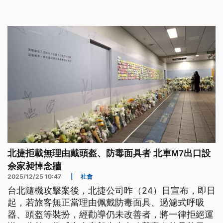
時見義勇為而不幸身亡的余家昶，即日起也設置了暫
時性的悼念牆。
北捷拒載無理由戴頭盔、防毒面具者 北車M7出口設
余家昶悼念牆
2025/12/25 10:47
|
社會
台北隨機攻擊案後，北捷公司昨（24）日宣布，即日
起，若旅客無正當理由佩戴防毒面具、過濾式呼吸
器、頭盔等裝扮，經勸導仍未改善者，將一律拒絕運