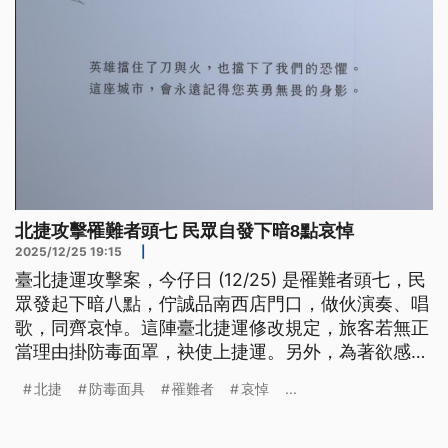
北捷攻擊罹難者頭七 民眾自發下暗8點哀悼
2025/12/25 19:15
|
臺北捷運攻擊案，今仔日 (12/25) 是罹難者頭七，民
眾發起下暗八點，佇誠品南西店門口，做伙演奏、唱
歌，同齊哀悼。這陣臺北捷運修改規定，旅客若無正
當理由掛防毒面罩，袂使上捷運。另外，為著欲感念
勇敢阻擋嫌犯不幸過往的余家昶，臺北捷運設置「哀
北捷
防毒面具
罹難者
哀悼
...
悼壁」，予民眾說感謝。（新聞標題、導言為台語
文）