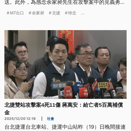
送。此外，為感念余家昶先生在攻擊案中的見義勇
為，北捷今日在北車M7出口通道處，設置暫時性悼
M7出口
余家昶
北捷
悼念
...
念牆，供民眾緬懷追思。
北捷雙站攻擊案4死11傷 蔣萬安：給亡者5百萬補償
金
2025/12/20 12:19
|
社會
台北捷運台北車站、捷運中山站昨（19）日晚間接連