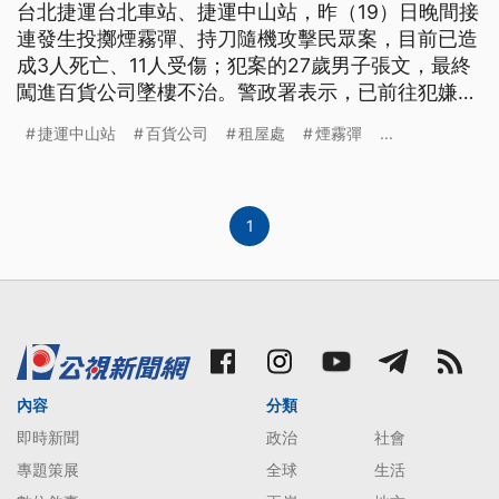
台北捷運台北車站、捷運中山站，昨（19）日晚間接
連發生投擲煙霧彈、持刀隨機攻擊民眾案，目前已造
成3人死亡、11人受傷；犯案的27歲男子張文，最終
闖進百貨公司墜樓不治。警政署表示，已前往犯嫌在
台北的租屋處、旅館，與桃園楊梅老家搜索。台北市
捷運中山站
百貨公司
租屋處
煙霧彈
...
長蔣萬安強調，除了維安全面升級，也將追究嫌犯賠
償責任。
1
內容
分類
即時新聞
政治
社會
專題策展
全球
生活