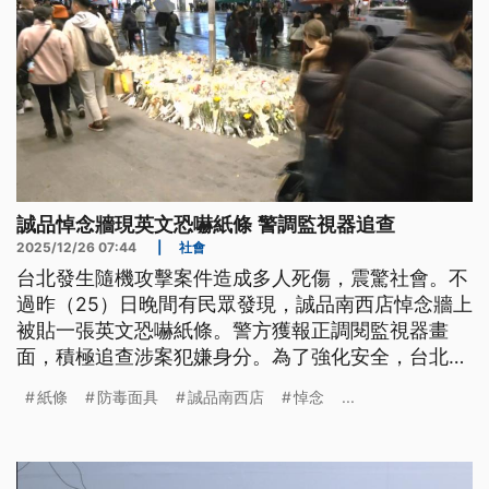
誠品悼念牆現英文恐嚇紙條 警調監視器追查
2025/12/26 07:44
|
社會
台北發生隨機攻擊案件造成多人死傷，震驚社會。不
過昨（25）日晚間有民眾發現，誠品南西店悼念牆上
被貼一張英文恐嚇紙條。警方獲報正調閱監視器畫
面，積極追查涉案犯嫌身分。為了強化安全，台北捷
運修改規定，如果沒有正當理由，配戴防毒面具或是
紙條
防毒面具
誠品南西店
悼念
...
過濾呼吸器等引發危安疑慮的裝扮，經過勸導未改善
將拒絕運送。