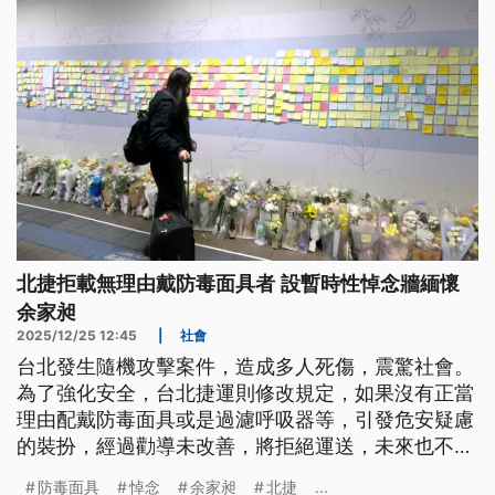
北捷拒載無理由戴防毒面具者 設暫時性悼念牆緬懷
余家昶
2025/12/25 12:45
|
社會
台北發生隨機攻擊案件，造成多人死傷，震驚社會。
為了強化安全，台北捷運則修改規定，如果沒有正當
理由配戴防毒面具或是過濾呼吸器等，引發危安疑慮
的裝扮，經過勸導未改善，將拒絕運送，未來也不排
除在車站導入監視器AI辨識功能 。另外，感念案發當
防毒面具
悼念
余家昶
北捷
...