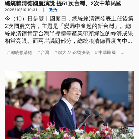
總統賴清德國慶演說 提51次台灣、2次中華民國
2025/10/10 19:31
|
政治
今（10）日是雙十國慶日，總統賴清德發表上任後第
2次國慶文告，主題是「變局中奮起的新台灣」。總
統賴清德肯定台灣半導體等產業帶頭締造的經濟成果
相當亮眼。而兩岸議題部分，總統賴清德再度向中國
喊話，應共同維護台海與印太和平，但未談到「互不
總統賴清德
台灣
聯大2758號決議
中華民國
...
隸屬」，篇幅也較以往縮減，演說中提及「台灣」則
高達51次。