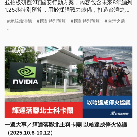
並拍板研擬2項國安行動方案，內容包含未來8年編列
1.25兆特別預算，用於採購戰力裝備，打造台灣之盾
與非紅供應鏈；同時組成常態性專案小組，建構民主
總統賴清德
國防特別預算
國防特別預算
台灣之盾
防禦機制。國防部長顧立雄表示，1.25兆特別預算預
...
估可創造逾4000億產值、9萬名以上工作機會。
一週大事／輝達落腳北士科卡關 以哈達成停火協議
（2025.10.6-10.12）