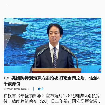
防禦機制。國防部長顧立雄表示，1.25兆特別預算預
...
估可創造逾4000億產值、9萬名以上工作機會。
1.25兆國防特別預算方案拍板 打造台灣之盾、估創4
千億產值
2025/11/26 14:43
|
政治
在投書《華盛頓郵報》宣布編列1.25兆國防特別預算
後，總統賴清德今（26）日上午舉行國安高層會議，