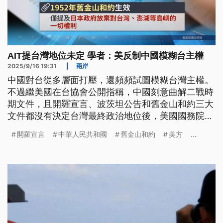
AIT提台灣地位未定 學者：美反制中國模糊台主權
2025/9/16 19:31
|
兩岸
中國對台從多層面打壓，還頻頻試圖模糊台灣主權。
不過繼美國在台協會公開指稱，中國刻意曲解二戰時
期文件，且開羅宣言、波茨坦公告和舊金山和約三大
文件都沒有決定台灣最終政治地位後，美國國務院隨
後也口徑一致，駁斥中國聲稱對台灣擁有主權的論
開羅宣言
中華人民共和國
舊金山和約
美方
...
調。有學者分析，美方用意是在反制中國企圖透過法
律戰，模糊台灣主權，但實際上美方對台政策仍保持
一貫立場。