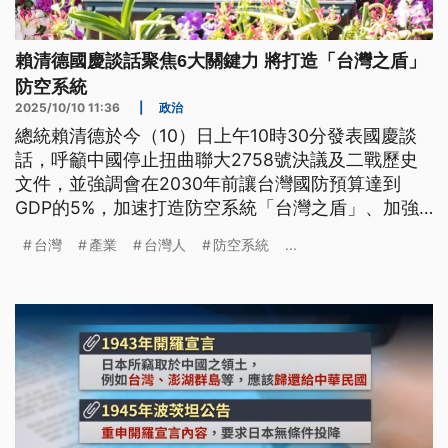
賴清德國慶談話聚焦6大關鍵力 將打造「台灣之盾」
防空系統
2025/10/10 11:36
|
政治
總統賴清德於今（10）日上午10時30分發表國慶談
話，呼籲中國停止扭曲聯大2758號決議及二戰歷史
文件，並強調會在2030年前讓台灣國防預算達到
GDP的5%，加速打造防空系統「台灣之盾」、加強
國防科技研發與不對稱作戰能力。此外，賴清德也感
台灣
產業
台灣人
防空系統
...
謝協助花蓮光復災後復原的「鏟子超人」們，稱讚這
是世上絕無僅有的自發性全民運動，證明台灣人守護
家園的決心。