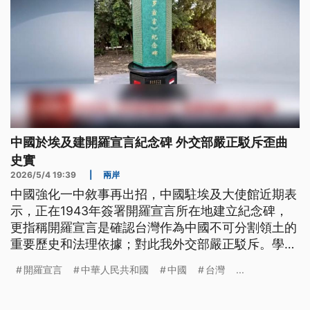
中國於埃及建開羅宣言紀念碑 外交部嚴正駁斥歪曲
史實
2026/5/4 19:39
|
兩岸
中國強化一中敘事再出招，中國駐埃及大使館近期表
示，正在1943年簽署開羅宣言所在地建立紀念碑，
更指稱開羅宣言是確認台灣作為中國不可分割領土的
重要歷史和法理依據；對此我外交部嚴正駁斥。學者
指出，中國試圖以法律戰、輿論戰消滅我國國際法人
開羅宣言
中華人民共和國
中國
台灣
...
格，然而歷史事實很清楚，當年參與開羅會議的中、
美、英3國領袖是蔣中正、羅斯福與邱吉爾，與1949