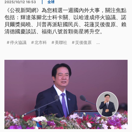
2025/10/12 16:53
|
全球
《公視新聞網》為您精選一週國內外大事，關注焦點
包括：輝達落腳北士科卡關、以哈達成停火協議、諾
貝爾獎揭曉、川普再派駐國民兵、花蓮災後復原、賴
清德國慶談話、福衛八號首顆衛星將升空。
停火協議
北市科
美聯社
災後復原
...