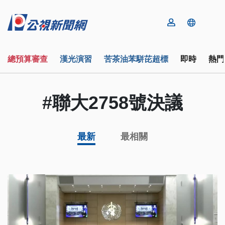
總預算審查
漢光演習
苦茶油苯駢芘超標
即時
熱門
#聯大2758號決議
最新
最相關