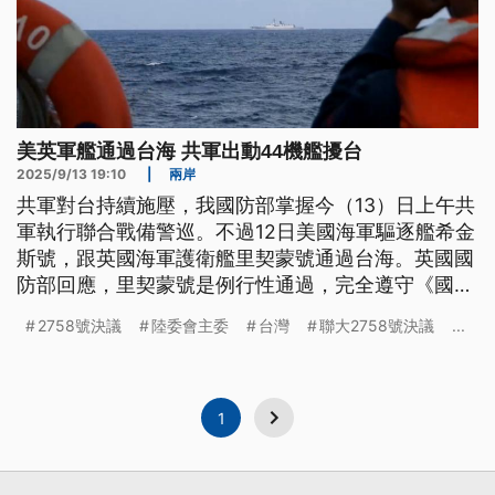
美英軍艦通過台海 共軍出動44機艦擾台
2025/9/13 19:10
|
兩岸
共軍對台持續施壓，我國防部掌握今（13）日上午共
軍執行聯合戰備警巡。不過12日美國海軍驅逐艦希金
斯號，跟英國海軍護衛艦里契蒙號通過台海。英國國
防部回應，里契蒙號是例行性通過，完全遵守《國際
法》、履行自由航行權。
2758號決議
陸委會主委
台灣
聯大2758號決議
...
1