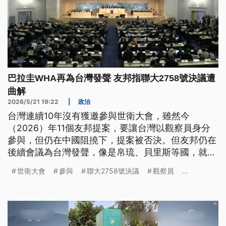
巴拉圭WHA再為台灣發聲 友邦指聯大2758號決議遭
曲解
2026/5/21 19:22
|
政治
台灣連續10年沒有獲邀參與世衛大會，雖然今
（2026）年11個友邦提案，要讓台灣以觀察員身分
參與，但仍在中國阻撓下，提案被否決。但友邦仍在
後續會議為台灣發聲，像是帛琉、貝里斯等國，就直
指聯大第2758號決議遭到曲解。歐盟更表態，一中
世衛大會
參與
聯大2758號決議
觀察員
...
原則並非國際共識，在符合組織規則或慣例下，應該
允許台灣參與國際體系。