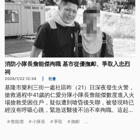
消防小隊長詹能傑殉職 基市從優撫卹、爭取入忠烈
祠
2026/1/22 12:34
|
社會
基隆市樂利三街一處社區昨（21）日深夜發生火警，
搶救過程中41歲的仁愛分隊小隊長詹能傑數度進入火
場搶救受困住戶，疑似遭到嗆昏後失聯，被發現時已
經沒有呼吸心跳，緊急送醫後不治不幸殉職。這起火
警造成2死、多人受傷。基隆市長謝國樑等人到醫院
詹能傑
小隊長
爭取
撫卹
...
關心，並且說將從優撫卹，以及爭取詹能傑入忠烈
祠。