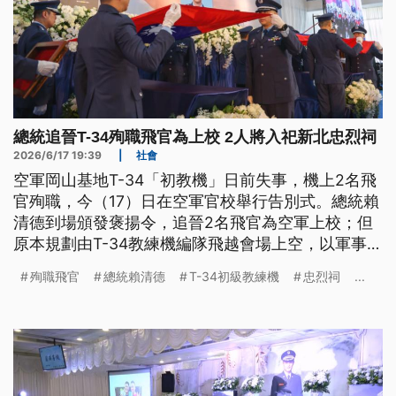
總統追晉T-34殉職飛官為上校 2人將入祀新北忠烈祠
2026/6/17 19:39
|
社會
空軍岡山基地T-34「初教機」日前失事，機上2名飛
官殉職，今（17）日在空軍官校舉行告別式。總統賴
清德到場頒發褒揚令，追晉2名飛官為空軍上校；但
原本規劃由T-34教練機編隊飛越會場上空，以軍事傳
統「缺席隊形」衝場向飛官致敬，則因為天候不佳而
殉職飛官
總統賴清德
T-34初級教練機
忠烈祠
...
取消。