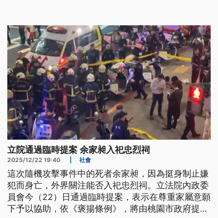
立院通過臨時提案 余家昶入祀忠烈祠
2025/12/22 19:40
|
社會
這次隨機攻擊事件中的死者余家昶，因為挺身制止嫌
犯而身亡，外界關注能否入祀忠烈祠。立法院內政委
員會今（22）日通過臨時提案，表示在尊重家屬意願
下予以協助，依《褒揚條例》，將由桃園市政府提報