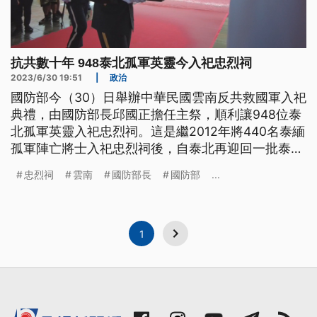
抗共數十年 948泰北孤軍英靈今入祀忠烈祠
2023/6/30 19:51
|
政治
國防部今（30）日舉辦中華民國雲南反共救國軍入祀
典禮，由國防部長邱國正擔任主祭，順利讓948位泰
北孤軍英靈入祀忠烈祠。這是繼2012年將440名泰緬
孤軍陣亡將士入祀忠烈祠後，自泰北再迎回一批泰緬
孤軍英靈返台。雲南反共救國軍家屬一度哽咽表示，
忠烈祠
雲南
國防部長
國防部
...
終於完成父親心願，讓父親同袍英靈入祀忠烈祠。
1