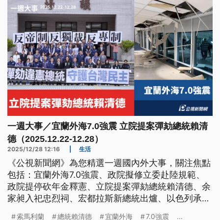
一週大事／宜蘭外海7.0強震 立院提案彈劾總統賴清
德（2025.12.22-12.28）
2025/12/28 12:16
|
生活
《公視新聞網》為您精選一週國內外大事，關注焦點
包括：宜蘭外海7.0強震、政院擬修立委赴陸規範、
政院提停砍年金釋憲、立院提案彈劾總統賴清德、余
家昶入祀忠烈祠、宏都拉斯新總統出爐、以色列承認
索馬利蘭。
索馬利蘭
總統賴清德
宜蘭外海
7.0強震
...