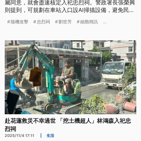
屬同意，就會盡速核定入祀忠烈祠。警政署長張榮興
則提到，可規劃在車站入口設AI掃描設備，避免民眾
攜帶危險物品進站，交通部對此承諾將研議可行性。
隨機攻擊
忠烈祠
劉世芳
細胞簡訊
...
赴花蓮救災不幸過世 「挖土機超人」林鴻森入祀忠
烈祠
2025/11/4 17:11
|
生活