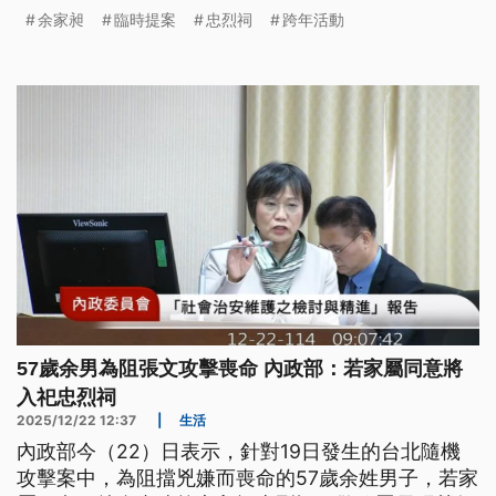
辦理，他的母親也表示「以他為榮」。面對即將到來
余家昶
臨時提案
忠烈祠
跨年活動
的跨年活動，台北市長蔣萬安要求警察局、捷運公
司，除了增加警力和保全，本週五（26）也會在捷運
市府站、市府轉運站，進行高強度演練。
57歲余男為阻張文攻擊喪命 內政部：若家屬同意將
入祀忠烈祠
2025/12/22 12:37
|
生活
內政部今（22）日表示，針對19日發生的台北隨機
攻擊案中，為阻擋兇嫌而喪命的57歲余姓男子，若家