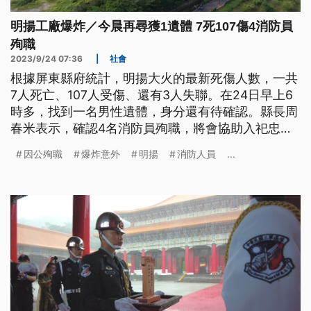
明揚工廠爆炸／今晨再尋獲1遺體 7死107傷4消防員
殉職
2023/9/24 07:36
|
社會
根據屏東縣府統計，明揚大火的最新死傷人數，一共
7人死亡、107人受傷、還有3人失聯。在24日早上6
時多，找到一名男性遺體，身分還有待確認。縣長周
春米表示，確認4名消防員殉職，將會協助入祀忠烈
祠。而這場大火延燒了28小時，終於在昨晚間9時56
因公殉職
爆炸意外
明揚
消防人員
...
分告撲滅。