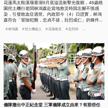
花蓮馬太鞍溪堰塞湖9月底溢流衝擊光復鄉，48歲桃
園挖土機行老闆林鴻森赴當地救災時因左腳不慎感
染，引發敗血症過世。內政部今（4）日證實，林鴻
森符合「冒險犯難，忠貞不拔，壯烈成仁」的條件，
已於10月30日核准入祀桃園忠烈祠，後續將由桃園
林鴻森
挖土機超人
花蓮救災
忠烈祠
...
市府與家屬協調辦理入祀事宜。
儀隊撤出中正紀念堂 三軍儀隊成立由來？有那些任