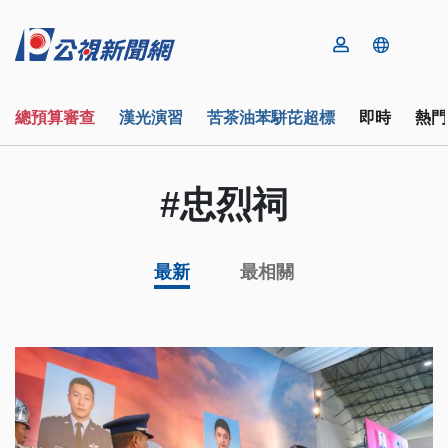
總預算審查
漢光演習
苦茶油苯駢芘超標
即時
熱門
#忠烈祠
最新
最相關