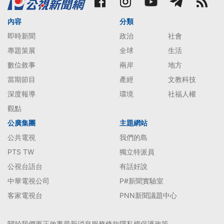
內容
分類
即時新聞
政治
社會
專題策展
全球
生活
數位敘事
兩岸
地方
當期節目
產經
文教科技
深度報導
環境
社福人權
觀點
公廣集團
主題網站
公共電視
我們的島
PTS TW
獨立特派員
公視台語台
有話好說
中華電視公司
P#新聞實驗室
客家電視台
PNN新聞議題中心
關於我們
更正啟事
最新消息
服務條款
隱私權保護政策