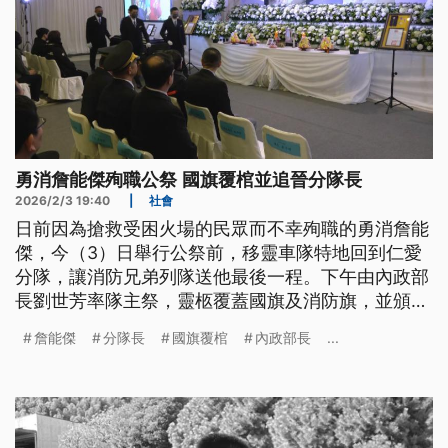
勇消詹能傑殉職公祭 國旗覆棺並追晉分隊長
2026/2/3 19:40
|
社會
日前因為搶救受困火場的民眾而不幸殉職的勇消詹能
傑，今（3）日舉行公祭前，移靈車隊特地回到仁愛
分隊，讓消防兄弟列隊送他最後一程。下午由內政部
長劉世芳率隊主祭，靈柩覆蓋國旗及消防旗，並頒發
褒揚令，追晉分隊長。
詹能傑
分隊長
國旗覆棺
內政部長
...