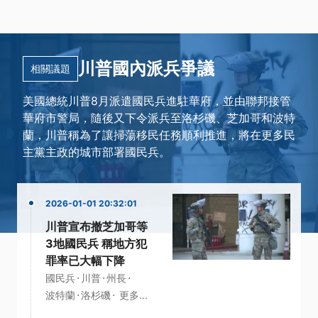
川普國內派兵爭議
相關議題
美國總統川普8月派遣國民兵進駐華府，並由聯邦接管
華府市警局，隨後又下令派兵至洛杉磯、芝加哥和波特
蘭，川普稱為了讓掃蕩移民任務順利推進，將在更多民
主黨主政的城市部署國民兵。
2026-01-01 20:32:01
川普宣布撤芝加哥等
3地國民兵 稱地方犯
罪率已大幅下降
·
·
·
國民兵
川普
州長
·
·
波特蘭
洛杉磯
更多...