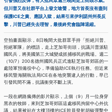
引發強烈反彈，有大批民眾週三晚間走上街頭示威。
但川普又在社群平台上發文嗆聲，地方首長沒有盡到
保護ICE之責、應該入獄，結果引來伊利諾州州長反
擊，川普已經失去理智，最後終究會臨陣退縮。
空拍畫面顯示，8日晚間大批群眾手持「拒絕川普、
拒絕軍隊」的標語，走上芝加哥街頭，抗議川普派駐
國民兵，將美國第三大城變成抓捕移民的戰場。週二
（10/7）200名德州國民兵正式進駐芝加哥郊區的一
處陸軍預備役中心，準備協助ICE執行任務。但近來
移民暨海關執法局ICE在各地突襲逮人的行動，早已
引發民間不滿，抗議衝突不斷上演。
一段在網路瘋傳的影片顯示，上個（9）月一位身穿
黑衣的牧師，來到芝加哥郊區這處移民拘留中心外抗
議，結果被站在大樓頂樓的ICE幹員發射胡椒彈擊中