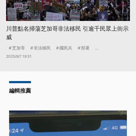
川普點名掃蕩芝加哥非法移民 引逾千民眾上街示
威
芝加哥
非法移民
國民兵
部署
...
2025/9/7 19:31
編輯推薦