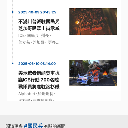
2025-10-09 20:43:25
不滿川普派駐國民兵
芝加哥民眾上街示威
·
·
·
ICE
國民兵
州長
·
·
普立茲
芝加哥
更多...
2025-06-10 08:14:00
美示威者街頭焚車抗
議ICE行動 700名陸
戰隊員將進駐洛杉磯
·
·
Alphabet
加州州長
·
·
洛杉磯
海軍陸戰隊
·
示威者
更多...
#國民兵
閱讀更多
有關的新聞