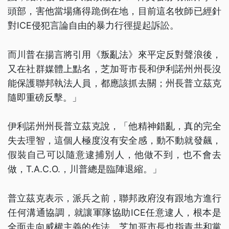
頭部，害他當場痛得跪倒在地，目前這名牧師已經針
對ICE侵犯言論自由的暴力行徑提起訴訟。
而川普在揚言將引用《叛亂法》來平定反對聲浪後，
又在社群媒體上點名，芝加哥市長和伊利諾州州長沒
能保護聯邦執法人員，都應該抓去關；州長普立茲克
隨即重磅反擊。」
伊利諾州州長普立茲克說，「他精神錯亂，真的完全
失去理智，這個人極度沒有安全感，動不動就發飆，
假裝自己可以隨意逮捕別人，他做不到，也不會去
做，T.A.C.O.，川普總是臨陣退縮。」
普立茲克表示，派兵之前，聯邦政府沒有跟地方進行
任何溝通協調，就讓軍隊協助ICE任意逮人，根本是
全面走向威權主義的作法。芝加哥市長也指責共和黨