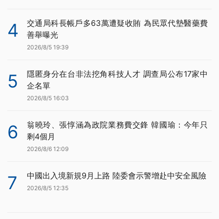
交通局科長帳戶多63萬遭疑收賄 為民眾代墊醫藥費
4
善舉曝光
2026/8/5 19:39
隱匿身分在台非法挖角科技人才 調查局公布17家中
5
企名單
2026/8/5 16:03
翁曉玲、張惇涵為政院業務費交鋒 韓國瑜：今年只
6
剩4個月
2026/8/6 12:09
中國出入境新規9月上路 陸委會示警增赴中安全風險
7
2026/8/5 12:35