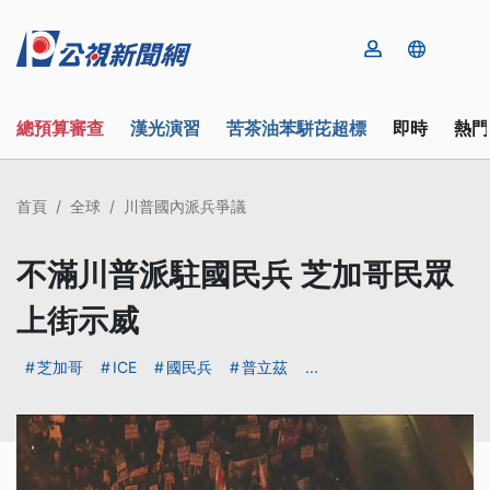
總預算審查
漢光演習
苦茶油苯駢芘超標
即時
熱門
首頁
全球
川普國內派兵爭議
不滿川普派駐國民兵 芝加哥民眾
上街示威
芝加哥
ICE
國民兵
普立茲
...