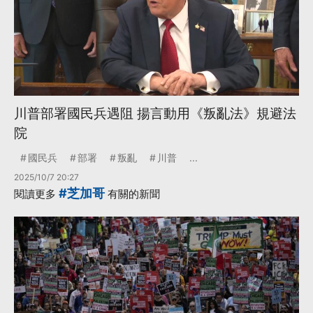
川普部署國民兵遇阻 揚言動用《叛亂法》規避法
院
國民兵
部署
叛亂
川普
...
2025/10/7 20:27
#芝加哥
閱讀更多
有關的新聞