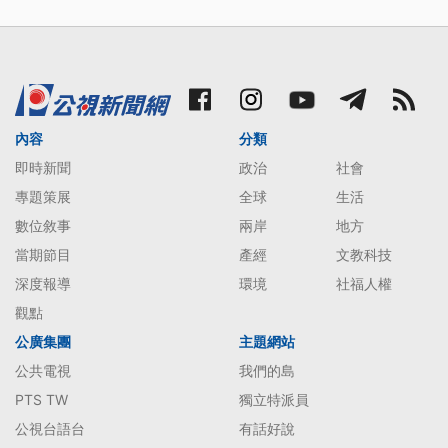
內容
分類
即時新聞
政治
社會
專題策展
全球
生活
數位敘事
兩岸
地方
當期節目
產經
文教科技
深度報導
環境
社福人權
觀點
公廣集團
主題網站
公共電視
我們的島
PTS TW
獨立特派員
公視台語台
有話好說