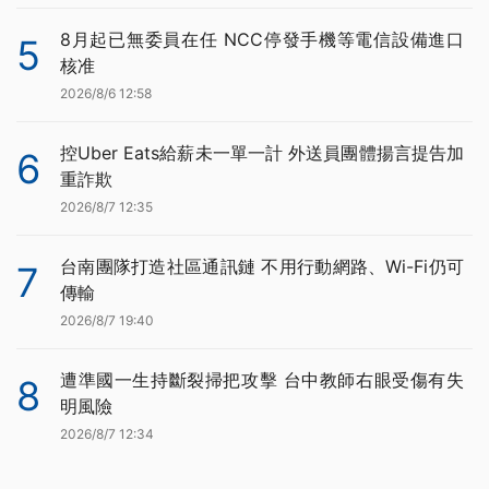
8月起已無委員在任 NCC停發手機等電信設備進口
5
核准
2026/8/6 12:58
控Uber Eats給薪未一單一計 外送員團體揚言提告加
6
重詐欺
2026/8/7 12:35
台南團隊打造社區通訊鏈 不用行動網路、Wi-Fi仍可
7
傳輸
2026/8/7 19:40
遭準國一生持斷裂掃把攻擊 台中教師右眼受傷有失
8
明風險
2026/8/7 12:34