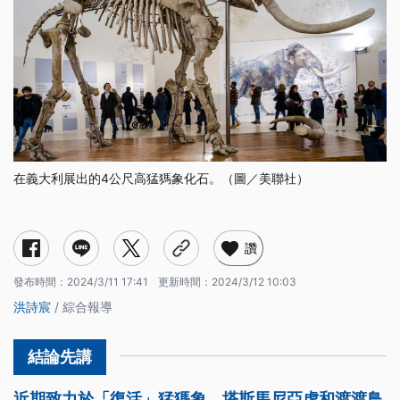
在義大利展出的4公尺高猛獁象化石。（圖／美聯社）
如何「復活」猛獁象？
誘導性多功能幹細胞（iPSC）是什麼？
大象的iPSC有多難製造？
為什麼要「復活」已滅絕的生物？
讚
發布時間：
2024/3/11 17:41
更新時間：
2024/3/12 10:03
洪詩宸
/ 綜合報導
近期致力於「復活」猛獁象、塔斯馬尼亞虎和渡渡鳥