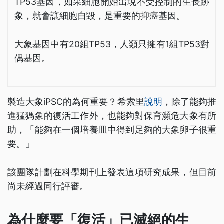
TP53基因，如果細胞開始出現不受控制的生長跡
象，就會讓細胞自毀，是重要的抑癌基因。
大象基因中有20組TP53，人類只擁有1組TP53對
偶基因。
製造大象iPSC的為何重要？希索里
說明
，除了能夠推
進猛獁象的復活工作外，也能夠對保育瀕危大象有所
助，「能夠在一個培養皿中得到足夠的大象卵子很重
要。」
該團隊計劃在科學期刊上發表這項研究成果，但目前
尚未經過同行評審。
為什麼要「復活」已滅絕的生