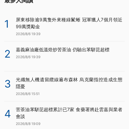
最多人閱讀
屏東移除逾9萬隻外來種綠鬣蜥 冠軍獵人7個月領近
1
99萬獎勵金
2026/8/6 19:39
嘉義麻油廠低溫焙炒苦茶油 仍驗出苯駢芘超標
2
2026/8/6 19:39
光纖無人機遺留纜線遍布森林 烏克蘭指控造成生態
3
隱憂
2026/8/6 15:51
苦茶油苯駢芘超標累計已7家 食藥署將赴雲嘉與業者
4
會談
2026/8/8 19:09