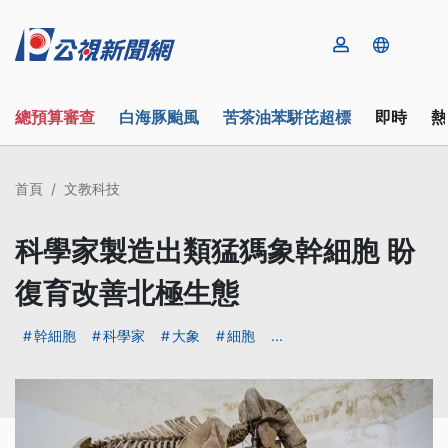
總預算審查
白海豚颱風
苦茶油苯駢芘超標
即時
熱
首頁
文教科技
科學家製造出類猛獁象幹細胞 盼
復育改善北極生態
幹細胞
科學家
大象
細胞
...