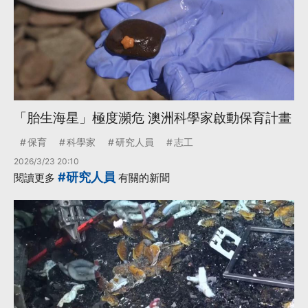
「胎生海星」極度瀕危 澳洲科學家啟動保育計畫
保育
科學家
研究人員
志工
2026/3/23 20:10
#研究人員
閱讀更多
有關的新聞