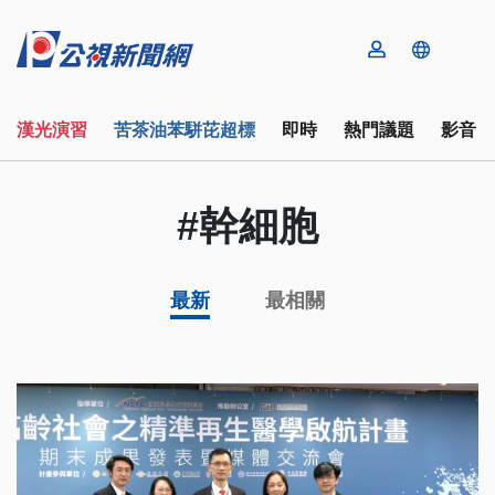
漢光演習
苦茶油苯駢芘超標
即時
熱門議題
影音
#幹細胞
最新
最相關