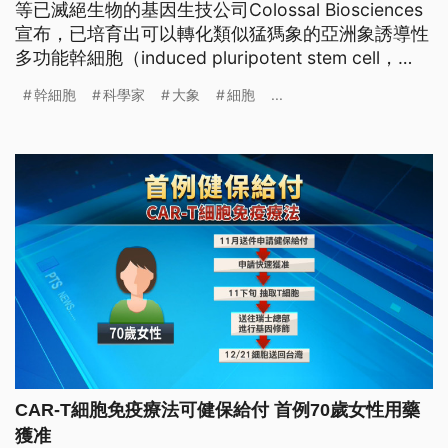
等已滅絕生物的基因生技公司Colossal Biosciences
宣布，已培育出可以轉化類似猛獁象的亞洲象誘導性
多功能幹細胞（induced pluripotent stem cell，
iPSC），讓猛獁象重現於世的可能性再跨出一大步。
幹細胞
科學家
大象
細胞
...
科學家如何「復活」猛獁象？又為什麼要復活已經滅
絕的動物？
CAR-T細胞免疫療法可健保給付 首例70歲女性用藥
獲准