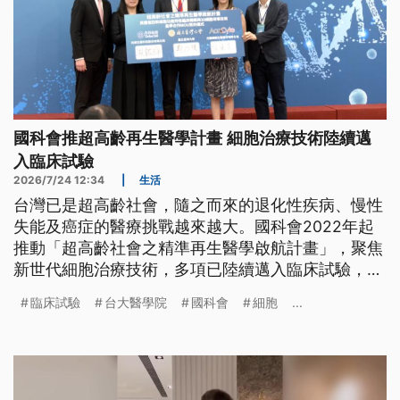
國科會推超高齡再生醫學計畫 細胞治療技術陸續邁
入臨床試驗
2026/7/24 12:34
|
生活
台灣已是超高齡社會，隨之而來的退化性疾病、慢性
失能及癌症的醫療挑戰越來越大。國科會2022年起
推動「超高齡社會之精準再生醫學啟航計畫」，聚焦
新世代細胞治療技術，多項已陸續邁入臨床試驗，今
（24）日再與廠商簽約，建立未來技轉、授權、委託
臨床試驗
台大醫學院
國科會
細胞
...
製造或新創合作。