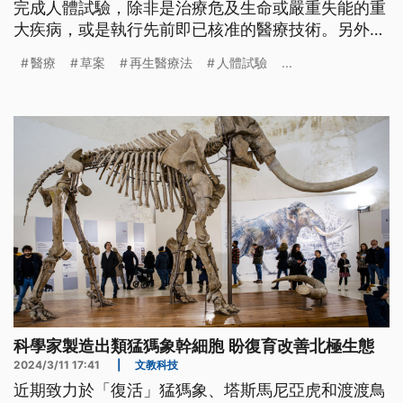
完成人體試驗，除非是治療危及生命或嚴重失能的重
大疾病，或是執行先前即已核准的醫療技術。另外也
規範再生醫療僅限於醫療機構執行，非醫療機構若從
醫療
草案
再生醫療法
人體試驗
...
事相關醫療行為或廣告時，最高可開罰2千萬元。
科學家製造出類猛獁象幹細胞 盼復育改善北極生態
2024/3/11 17:41
|
文教科技
近期致力於「復活」猛獁象、塔斯馬尼亞虎和渡渡鳥