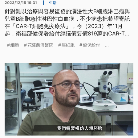
2023/12/15 19:31
|
生活
針對難以治療與容易復發的瀰漫性大B細胞淋巴瘤與
兒童B細胞急性淋巴性白血病，不少病患把希望寄託
在「CAR-T細胞免疫療法」，今（2023）年11月
起，衛福部健保署給付經議價要價819萬的CAR-T細
胞治療，已有第一例病人申請健保用藥獲准，是一名
細胞
花蓮慈濟醫院
癌細胞
健保給付
...
70歲女性。