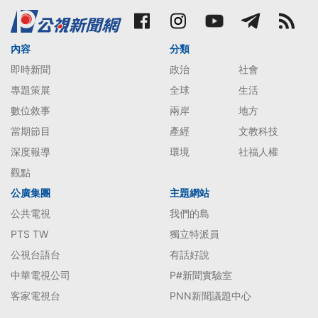
內容
分類
即時新聞
政治
社會
專題策展
全球
生活
數位敘事
兩岸
地方
當期節目
產經
文教科技
深度報導
環境
社福人權
觀點
公廣集團
主題網站
公共電視
我們的島
PTS TW
獨立特派員
公視台語台
有話好說
中華電視公司
P#新聞實驗室
客家電視台
PNN新聞議題中心