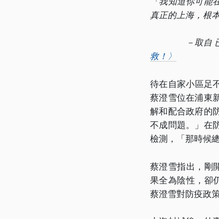
「我知道你可能
真正的上海，根
－取自 已被4
救！〉
待在自家小區足
蔡澄雪位在浦東
解和配合政府的
不成問題。」在
檢測，「那時候
蔡澄雪指出，剛
果全為陰性，卻仍
蔡澄雪對防疫政