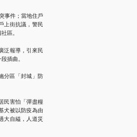
突事件；當地住戶
戶上街抗議，警民
個社區。
廣泛報導，引來民
一段插曲。
施分區「封城」防
居民害怕「彈盡糧
基犬被以防疫為由
過大自縊，人道災
。