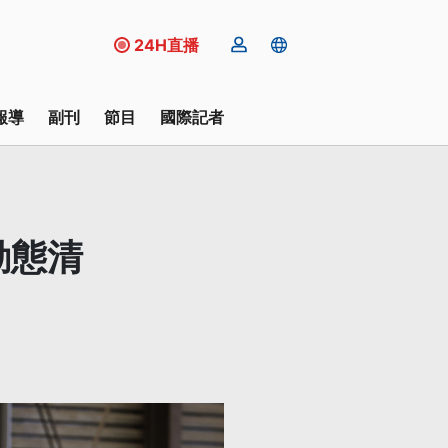
24H直播
報導
副刊
節目
國際記者
動態清