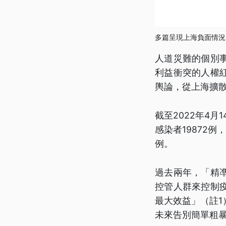
多篇呈現上海負面情況
人道災難的個別
利益衝突的人權
輿論，從上海擴
截至2022年4
感染者19872
例。
過去兩年，「精
控管人群來控制
最大效益」（註
未來告別簡單粗