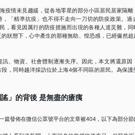
上海疫情未見趨緩，從各地零星的部分小區居民居家隔離
時，「精凖抗疫」也不得不走向一刀切的防疫政策。過
居民，看見因厲行的防疫措施而出現的各種人道災難，同
乏的狀態下，心中產生的那種無助、惶恐感，已經儼然超
資訊、物資、社會體制逐漸失序。因此，本文將還原因
片段，同時越洋採訪位於上海4個不同區的居民。為保護
謠」的背後 是無盡的瘡痍
日，一篇發佈在微信公眾號平台的文章被404，以下為部分節