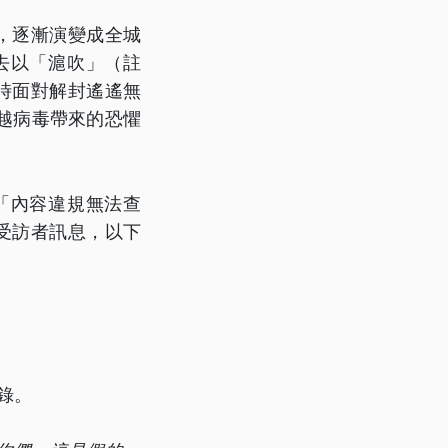
，逐漸演變成全城
去以「滬吹」（註
時面對解封遙遙無
越病毒帶來的恐懼
「內容違規無法查
受訪者訊息，以下
錄。