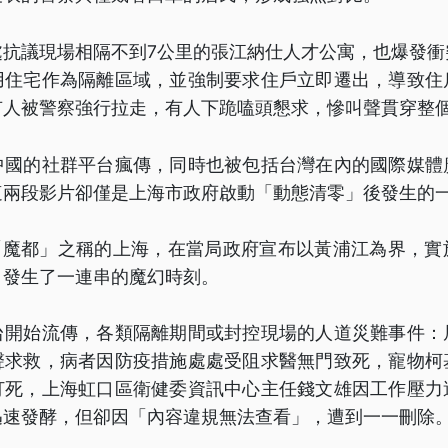
處抗議現場相隔不到7公里的張江納仕人才公寓，也爆發衝
用住宅作為隔離區域，並強制要求住戶立即遷出，導致住
有人被警察強行拉走，有人下跪嗑頭懇求，慘叫聲貫穿整
中國的社群平台瘋傳，同時也被包括台灣在內的國際媒體
這兩段影片卻僅是上海市政府啟動「動態清零」後發生的
有「魔都」之稱的上海，在當局政府宣布以黃浦江為界，實
，發生了一連串的魔幻時刻。
台開始流傳，各類隔離期間或封控現場的人道災難事件：
聲求救，病者因防疫措施處處受阻求醫無門致死，寵物柯
打死，上海虹口區衛健委資訊中心主任錢文雄因工作壓力
迅速發酵，但卻因「內容違規無法查看」，遭到一一刪除