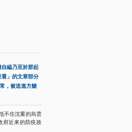
樓自縊乃至於群起
查看」的文章部分
異常，被送進方艙
，抵不住沈重的烏雲
政府近來的防疫政