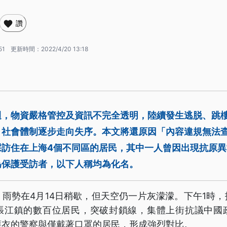
讚
51
更新時間：
2022/4/20 13:18
週，物資嚴格管控及資訊不完全透明，陸續發生逃脱、跳
，社會體制逐步走向失序。本文將還原因「內容違規無法
採訪住在上海4個不同區的居民，其中一人曾因出現抗原
為保護受訪者，以下人稱均為化名。
雨勢在4月14日稍歇，但天空仍一片灰濛濛。下午1時
張江鎮的數百位居民，突破封鎖線，集體上街抗議中國
護衣的警察與僅戴著口罩的居民，形成強烈對比。