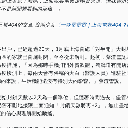
在網上看到了新聞，上面說各地救援物資充足。但我告訴
本不是新聞裡看到的那樣。」
04的文章 浪潮少女
〈一款雷雷雷｜上海求救404
不出戶，已經超過20天，3月底上海實施「對半開」大封
新區的家就已實施封閉，至今從未解封。起初，蔡澄雪認
防疫措施，「因為那時手機打開外賣軟體，餐廳還有開店
防疫檢測上，每兩天會有俗稱的大白（醫護人員）進駐社
總的來說，生活機能還沒有特別大的影響。」蔡澄雪說。
開始封鎖天數以2天為一個單位，但隨著時間過去，儘管
舊不斷地接獲上面通知「封鎖天數將再+2」，無止盡地
策的信心與理解開始動搖。