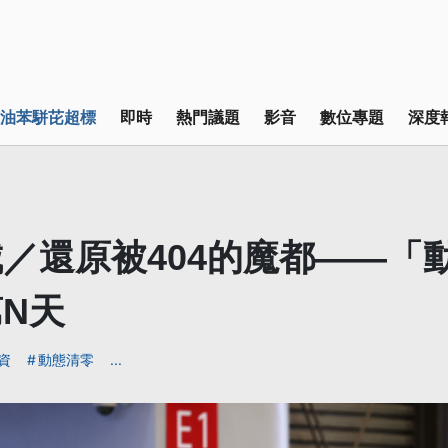
油苯駢芘超標
即時
熱門議題
影音
數位專題
深度
／還原被404的魔都——「
N天
資
動態清零
...