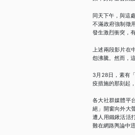
同天下午，與這
不滿政府強制徵
發生激烈衝突，
上述兩段影片在
怨沸騰。然而，
3月28日，素
疫措施的那刻起
各大社群媒體平
絕」開窗向外大
遭人用鐵鍬活活
難在網路輿論中