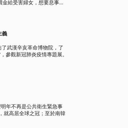
償金給受害婦女，想要息事寧
主義
訪了武漢辛亥革命博物院，了
館，參觀新冠肺炎疫情專題展。
望明年不再是公共衛生緊急事
，就高居全球之冠；至於南韓