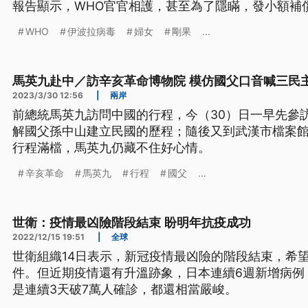
報告顯示，WHO官官相護，甚至為了隱瞞，發小額補
人。
WHO
伊波拉病毒
婦女
剛果
...
馬英九赴中／訪辛亥革命博物院 模仿國父口音喊三民
2023/3/30 12:56
|
兩岸
前總統馬英九訪問中國的行程，今（30）日一早先參
解國父孫中山建立民國的歷程；隨後又到武漢市檔案
行程滿檔，馬英九仍藏不住好心情。
辛亥革命
馬英九
行程
國父
...
世衛：疫情最凶險階段結束 盼明年抗疫成功
2022/12/15 19:51
|
全球
世衛組織14日表示，新冠疫情最凶險的階段結束，希
件。但近期疫情還有升溫跡象，日本連續6週新增病例
是連續3天破7萬人確診，都還相當嚴峻。