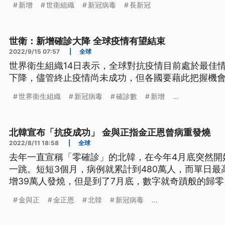
新增
世衛組織
新冠病毒
長新冠
世衛：新增確診大降 全球疫情有望結束
2022/9/15 07:57
|
全球
世界衛生組織14日表示，全球對抗疫情目前處於最佳
下降，儘管終止疫情尚未成功，但各國要藉此把握機
世界衛生組織
新冠病毒
確診數
新增
...
北韓宣布「抗疫成功」 金與正指金正恩曾病重發燒
2022/8/11 18:58
|
全球
去年一直宣稱「零確診」的北韓，在今年4月底突然開
一跳。短短3個月，病例就累計到480萬人，而單日最
增39萬人發燒，但是到了7月底，數字就奇蹟般的歸零
亡，換算下來，死亡率不到0.002%，全球最低。
金與正
金正恩
北韓
新冠病毒
...