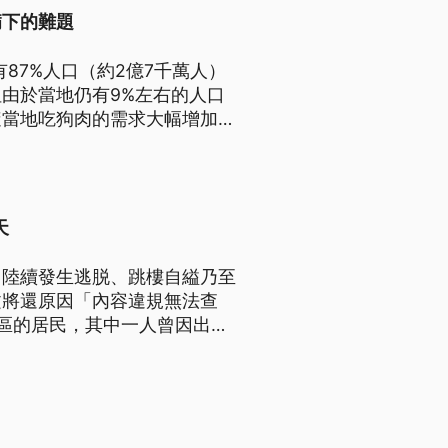
病下的難題
87%人口（約2億7千萬人）
由於當地仍有9%左右的人口
隨當地吃狗肉的需求大幅增加，
狂犬病的蹤跡，使得狗肉市場的
天
，陸續發生逃脱、跳樓自縊乃至
文將還原因「內容違規無法查
區的居民，其中一人曾因出現
，以下人稱均為化名。