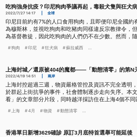
吃狗強身抗疫？印尼狗肉爭議再起，毒殺犬隻與狂犬
2022/7/27 14:17
|
全球
印尼目前約有7%的人口食用狗肉，且即便印尼全國約有
為穆斯林，並視吃狗肉和吃豬肉同樣違反宗教律令，但
為基督教徒，因此吃狗肉的人們仍不在少數。然而，
不少毒殺犬隻的新聞也陸續傳出，且在多數省份都有
狗肉
印尼
狂犬病
蘇拉威西
...
供給成為難解議題。
上海封城／還原被404的魔都——「動態清零」的第N
2022/4/19 14:51
|
兩岸
上海封控超過三週，物資嚴格管控及資訊不完全透明
於群起上街抗爭的事件，社會體制逐步走向失序。本
看」的文章部分片段，同時越洋採訪住在上海4個不同
抗原異常，被送進方艙醫院集中隔離。為保護受訪者
上海
4月
物資
動態清零
...
香港單日新增3629確診 原訂3月底特首選舉可能延後