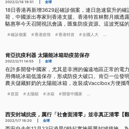
2022/2/18 19:51
|
全球
18日香港再新增3629起確診個案，連日急速竄升的
荷，中國派出專家到香港支援。香港特首林鄭月娥透
駱惠寧今天召開視訊會議，匯集防疫資源。這波兇猛的
選舉可能延後。
確診個案
香港疫情
香港特首
全國人大
...
肯亞抗疫利器 太陽能冰箱助疫苗保存
2022/2/11 14:55
|
全球
在許多開發中國家，尤其是非洲的偏遠地區正常的電
用傳統冰箱低溫保存，形成防疫大破口。肯亞一位發
農夫儲藏鮮奶的太陽能冰箱，改裝成Vaccibox方便
偏遠地區民眾的抗疫利器。
疫苗
太陽能
冰箱
開發中國家
...
西安封城抗疫，厲行「社會面清零」並非真正清零【
2022/1/7 16:20
|
全球
西安自去年12月23日凌晨0時起實施嚴厲封城措施，