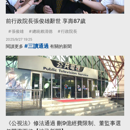
前行政院長張俊雄辭世 享壽87歲
張俊雄
總統賴清德
行政院長
2025/9/27 19:25
#三讀通過
閱讀更多
有關的新聞
《公視法》修法通過 刪9億經費限制、董監事選