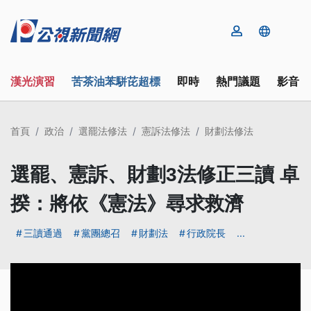
漢光演習
苦茶油苯駢芘超標
即時
熱門議題
影音
首頁
政治
選罷法修法
憲訴法修法
財劃法修法
選罷、憲訴、財劃3法修正三讀 卓
揆：將依《憲法》尋求救濟
三讀通過
黨團總召
財劃法
行政院長
...