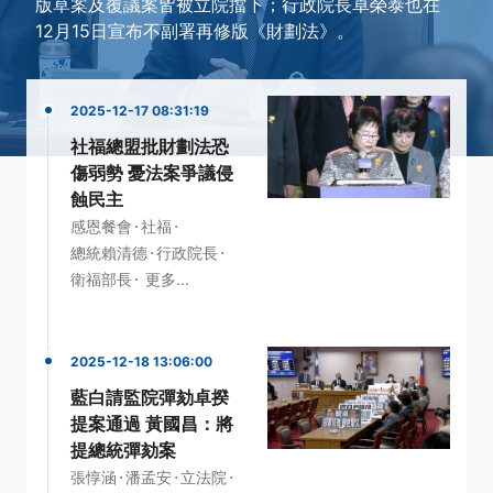
版草案及覆議案皆被立院擋下；行政院長卓榮泰也在
12月15日宣布不副署再修版《財劃法》。
2025-12-17 08:31:19
社福總盟批財劃法恐
傷弱勢 憂法案爭議侵
蝕民主
·
·
感恩餐會
社福
·
·
總統賴清德
行政院長
·
衛福部長
更多...
2025-12-18 13:06:00
藍白請監院彈劾卓揆
提案通過 黃國昌：將
提總統彈劾案
·
·
·
張惇涵
潘孟安
立法院