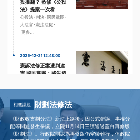
投推翻？ 藍修《公投
法》提案一次看
·
·
·
公投法
判決
國民黨團
·
·
大法官
憲法法庭
更多...
2025-12-21 12:48:00
憲訴法修正案遭判違
憲 國民黨團：將告發
5大法官濫權
·
·
中華民國憲法
判決
·
·
大法官
憲法法庭
·
財劃法修法
憲訴法
更多...
相關議題
《財政收支劃分法》新法上路後，因公式錯誤、事權分
配等問題發生爭議，立院11月14日三讀通過藍白再修版
《財劃法》。行政院則認為再修版仍窒礙難行，但政院