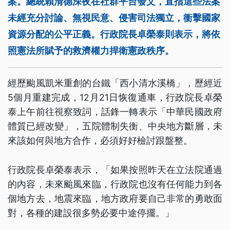
案。總統賴清德深夜在社群平台發文，直指這些法案
未經充分討論、無視民意、侵害司法獨立，衝擊國家
資源分配的公平正義。行政院長卓榮泰則表示，將依
照憲法所賦予的救濟權力捍衛憲政秩序。
經歷颱風凱米重創的台鐵「西小清水溪橋」，歷經近
5個月重建完成，12月21日恢復通車，行政院長卓榮
泰上午前往視察致詞，話鋒一轉表示「中華民國政府
體質已經改變」，五院體制失衡、中央地方斷層，未
來該如何與地方合作，必須好好檢討跟盤整。
行政院長卓榮泰表示，「如果按照昨天在立法院通過
的內容，未來颱風來臨，行政院也沒有任何能力到各
個地方去，地震來臨，地方政府要自己非常的勇敢面
對，各種的建設很多勢必要中途停擺。」