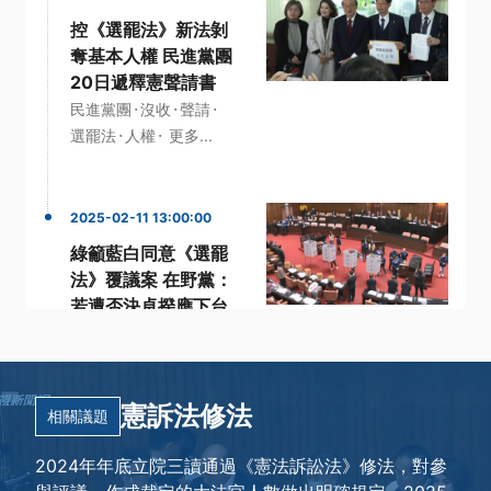
控《選罷法》新法剝
奪基本人權 民進黨團
20日遞釋憲聲請書
·
·
·
民進黨團
沒收
聲請
·
·
選罷法
人權
更多...
2025-02-11 13:00:00
綠籲藍白同意《選罷
法》覆議案 在野黨：
若遭否決卓揆應下台
·
·
·
卓榮泰
否決
藍白
·
·
覆議案
選罷法
更多...
憲訴法修法
相關議題
2024年年底立院三讀通過《憲法訴訟法》修法，對參