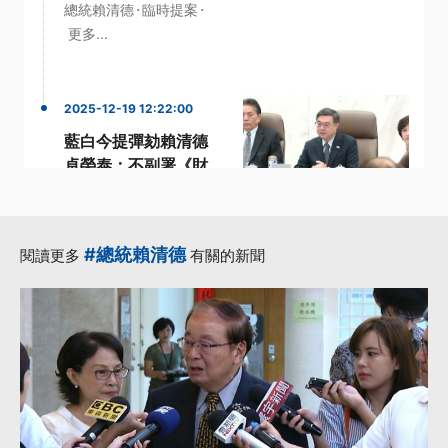
·
·
總統賴清德
臨時提案
更多...
2025-12-19 12:22:00
藍白今提彈劾賴清德
卓榮泰：不副署《財
劃法》不感為難
·
·
不副署
卓榮泰
·
·
國民黨團總召
憲政
#總統賴清德
閱讀更多
有關的新聞
·
財劃法
更多...