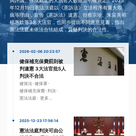
與評議、作成裁定的大法官人數做出明確規定。2025
年12月19日憲法法庭以《憲訴法》立法程序有重大瑕
疵等理由，宣告《憲訴法》違憲。但蔡宗珍、朱富美和
楊惠欽等3名大法官，也同步提出不同意意見書，指出
憲法法庭未依法合法組成，質疑判決的合法性。
2026-02-06 20:23:57
健保補充保費罰則被
判違憲 3大法官批5人
判決不合法
·
·
健保法
健保署
·
·
健保補充保費
判決
·
憲法法庭
更多...
2025-12-23 17:56:14
憲法法庭判決可由公