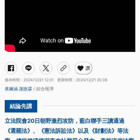
讚
發布時間：
2024/12/21 12:31
更新時間：
2024/12/21 20:38
黃姵涵
謝政霖
/ 綜合報導
立法院會20日朝野激烈攻防，藍白聯手三讀通過
《選罷法》、《憲法訴訟法》以及《財劃法》等法