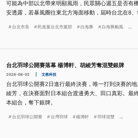
可能為中部以北帶來明顯風雨，民眾關心週五是否有
安透露，若暴風圈往東北方海面移動，屆時台北在8、
府一定是料敵從寬、禦敵從嚴。備戰年底大選，民進
台北市長
民進黨台北市黨部
白海豚
白海豚颱風
...
兵行動」，首次招募千人監票員，號召青年世代全民
台北羽球公開賽落幕 楊博軒、胡綾芳奪混雙銀牌
2026-08-02
|
文教科技
台北羽球公開賽2日進行最終決賽，唯一打到決賽的地
綾芳，在決賽面對日本組合渡邊勇大、田口真彩。最終以
本組合，奪下銀牌。
台北羽球公開賽
台灣羽球
楊博軒
羽球混雙
...