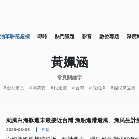
油苯駢芘超標
即時
熱門議題
影音
數位專題
深度
黃姵涵
常見關鍵字
台北市長
蔣萬安
民進黨
台灣
沈伯洋
國民黨立委
颱風白海豚週末最接近台灣 漁船進港避風、漁民生計
2026-08-06
|
生活