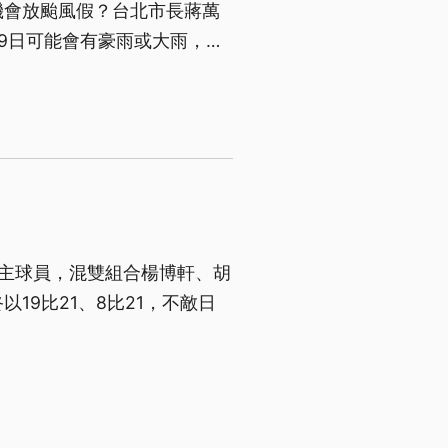
機會放颱風假？台北市長蔣萬
9日可能會有豪雨或大雨，市
黨台北市黨部則發起「巡洋監
參與。
主球員，混雙組合楊博軒、胡
19比21、8比21，不敵日