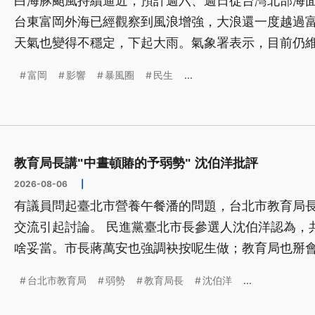
白海豚颱風持續逼近，預計週六、週日從台灣北部海
台東富岡外海已經觀察到風浪增強，大浪還一度越過
天氣也變得不穩定，下起大雨。氣象署表示，目前仍維
海上颱風警報，至於是否會發布陸上颱風警報，還要
富岡
影響
暴風圈
民生
...
教育局長講"中晝頓賰的予弱勢" 沈伯洋批評
2026-08-06
|
有議員問起臺北市營養午餐潘的問題，台北市教育局
交流引起討論。 民進黨臺北市長參選人沈伯洋認為，
啥妥當。市長蔣萬安也強調袂按呢生做；教育局也掰
聞標題、導言為台語文）
台北市教育局
弱勢
教育局長
沈伯洋
...