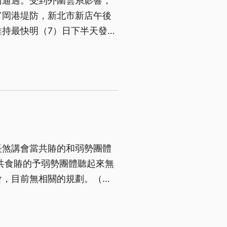
面通過。受到外圍雲系影響，
富岡港堤防，新北市新店午後
持最快明（7）日下半天發布
看颱風實際路徑是否往南偏。
長煞講會當共賰的和弱勢團體
共食賰的予弱勢團體聽起來無
會，目前無相關的規劃。（新