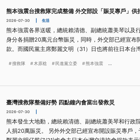
熊本強震台搜救隊完成整備 外交部設「賑災專戶」供
2026-07-30
|
生活
熊本強震各界送暖，總統賴清德、副總統蕭美琴以及
身分各捐贈20萬元台幣賑災，同時，外交部已經宣布
款。而國民黨主席鄭麗文明（31）日也將前往日本台
表慰問。
搜救隊
木原稔
民進黨立委
熊本強震
...
臺灣搜救隊整備好勢 四點鐘內會當出發救災
2026-07-30
|
熊本發生大地動，總統賴清德、副總統蕭美琴和行政
人捐20萬賑災。 另外外交部已經宣布開設賑災專戶