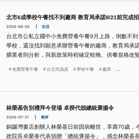
北市6成學校午餐找不到廠商 教育局承諾8/21前完成
2026-08-02
|
生活
台北市公私立國中小免費營養午餐9月上路，倒數不到
學校，還沒找到願意承辦營養午餐的廠商，教育局承諾
膳業者則分析，與新政策時程確定較晚、供餐規格改
謹、觀望。
免費營養午餐
台北市議員
學校午餐
廠商
...
林榮基告別禮拜今登場 卓揆代頒總統褒揚令
2026-07-31
|
兩岸
銅鑼灣書店創辦人林榮基日前因病離世，享壽70歲，
政院長卓榮泰代表頒贈「總統褒揚令」，感念林榮基