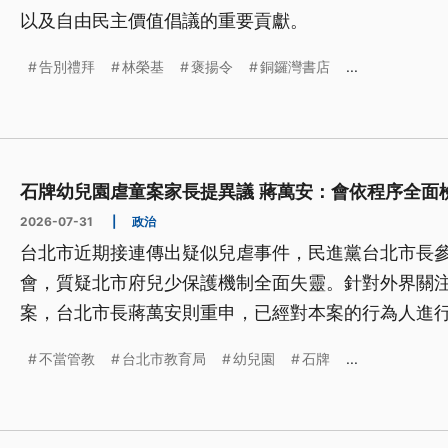
以及自由民主價值倡議的重要貢獻。
告別禮拜
林榮基
褒揚令
銅鑼灣書店
...
石牌幼兒園虐童案家長提異議 蔣萬安：會依程序全面
2026-07-31
|
政治
台北市近期接連傳出疑似兒虐事件，民進黨台北市長
會，質疑北市府兒少保護機制全面失靈。針對外界關
案，台北市長蔣萬安則重申，已經對本案的行為人進
任教，園長及負責人予以處罰；家長如今提出異議，
不當管教
台北市教育局
幼兒園
石牌
...
面檢視。