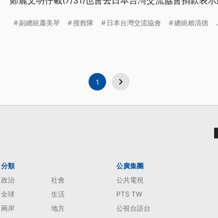
鄭麗文明仔載(7/31)也會去日本台灣交流協會捐款表
台語文）
副總統蕭美琴
搜救隊
日本台灣交流協會
總統賴清德
.
1
分類
公廣集團
政治
社會
公共電視
全球
生活
PTS TW
兩岸
地方
公視台語台