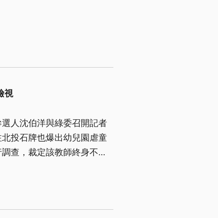
檢視
參選人沈伯洋與綠委召開記者
注北投石牌也爆出幼兒園虐童
行調查，裁定該教師終身不得
市府會依程序採納相關事證全