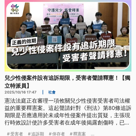
兒少性侵案件設有追訴期限，受害者聲請釋憲！【獨
立特派員】
2025/10/16 17:47
|
社會
憲法法庭正在審理一項攸關兒少性侵害受害者司法權
益的重要釋憲案。這起聲請針對《刑法》第80條追訴
期限是否應適用於未成年性侵案件提出質疑，主張現
行時效設計使許多受害者在成年後揭露創傷時，已喪
失追訴加害者的權利。根據法務部統計，因時效屆滿
受害者
追訴期
倖存者
釋憲案
...