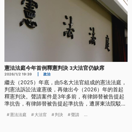
憲法法庭今年首例釋憲判決 3大法官仍缺席
2026/1/2 19:39
|
政治
繼去（2025）年底，由5名大法官組成的憲法法庭，
判憲法訴訟法違憲後，再做出今（2026）年的首起
釋憲判決。聲請案件是3年多前，有律師替被告提起
準抗告，有律師替被告提起準抗告，遭屏東法院駁
回。憲法法庭認定，不讓辯護人為被告提起準抗告，
憲法法庭
大法官
判決
聲請
...
是牴觸憲法，因此，廢棄裁發回地院更裁。而這次判
決，主張憲法法庭組成不合法的大法官蔡宗珍、楊惠
與朱富美，仍舊缺席。