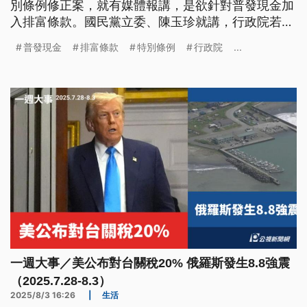
別條例修正案，就有媒體報講，是欲針對普發現金加
入排富條款。國民黨立委、陳玉珍就講，行政院若欲
共普發現金這條修掉，伊就會提案，共國土安全韌性
普發現金
排富條款
特別條例
行政院
...
1千5百億提來發現金予民眾。
一週大事／美公布對台關稅20% 俄羅斯發生8.8強震
（2025.7.28-8.3）
2025/8/3 16:26
|
生活