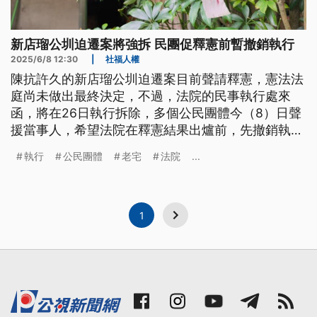
新店瑠公圳迫遷案將強拆 民團促釋憲前暫撤銷執行
2025/6/8 12:30
|
社福人權
陳抗許久的新店瑠公圳迫遷案目前聲請釋憲，憲法法
庭尚未做出最終決定，不過，法院的民事執行處來
函，將在26日執行拆除，多個公民團體今（8）日聲
援當事人，希望法院在釋憲結果出爐前，先撤銷執行
命令。對此，北院強調，一旦收到書狀，會依法處
執行
公民團體
老宅
法院
...
理。
1