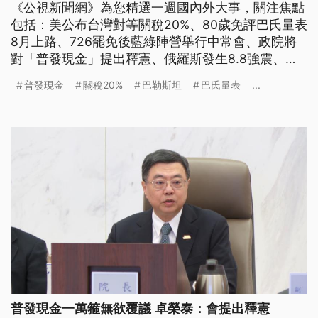
《公視新聞網》為您精選一週國內外大事，關注焦點
包括：美公布台灣對等關稅20%、80歲免評巴氏量表
8月上路、726罷免後藍綠陣營舉行中常會、政院將
對「普發現金」提出釋憲、俄羅斯發生8.8強震、泰
國柬埔寨同意無條件停火、加拿大將跟進承認巴勒斯
普發現金
關稅20%
巴勒斯坦
巴氏量表
...
坦國。
普發現金一萬箍無欲覆議 卓榮泰：會提出釋憲