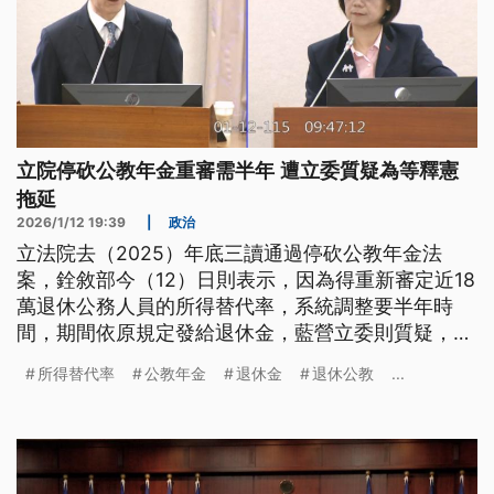
立院停砍公教年金重審需半年 遭立委質疑為等釋憲
拖延
2026/1/12 19:39
|
政治
立法院去（2025）年底三讀通過停砍公教年金法
案，銓敘部今（12）日則表示，因為得重新審定近18
萬退休公務人員的所得替代率，系統調整要半年時
間，期間依原規定發給退休金，藍營立委則質疑，是
因為行政院考試院已接連就此案提出釋憲，所以要拖
所得替代率
公教年金
退休金
退休公教
...
延時間。