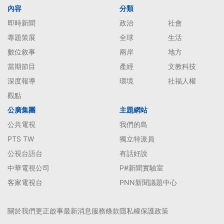
內容
分類
即時新聞
政治
社會
專題策展
全球
生活
數位敘事
兩岸
地方
當期節目
產經
文教科技
深度報導
環境
社福人權
觀點
公廣集團
主題網站
公共電視
我們的島
PTS TW
獨立特派員
公視台語台
有話好說
中華電視公司
P#新聞實驗室
客家電視台
PNN新聞議題中心
關於我們
更正啟事
最新消息
服務條款
隱私權保護政策