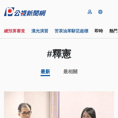
總預算審查
漢光演習
苦茶油苯駢芘超標
即時
熱門
#釋憲
最新
最相關