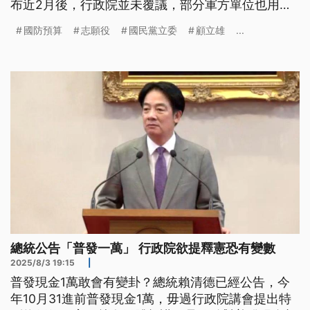
布近2月後，行政院並未覆議，部分軍方單位也用志
願役加給3萬當招募宣傳，陸軍要求各級清查修正澄
國防預算
志願役
國民黨立委
顧立雄
...
清，行政院則提出釋憲。今（26）日國防部長顧立雄
在立院表示，行政、立法沒有取得共識，希望透過釋
憲或其他方式來達到共識。
總統公告「普發一萬」 行政院欲提釋憲恐有變數
2025/8/3 19:15
|
普發現金1萬敢會有變卦？總統賴清德已經公告，今
年10月31進前普發現金1萬，毋過行政院講會提出特