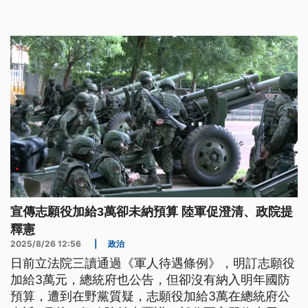
無法起訴的相關案件至少超過一千件。對這些受害者
而言，時間成為追求正義的最大障礙。
宣傳志願役加給3萬卻未納預算 陸軍促澄清、政院提
釋憲
2025/8/26 12:56
|
政治
日前立法院三讀通過《軍人待遇條例》，明訂志願役
加給3萬元，總統府也公告，但卻沒有納入明年國防
預算，遭到在野黨質疑，志願役加給3萬在總統府公