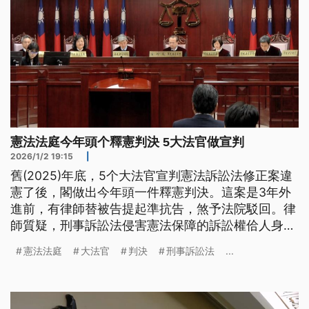
憲法法庭今年頭个釋憲判決 5大法官做宣判
2026/1/2 19:15
|
舊(2025)年底，5个大法官宣判憲法訴訟法修正案違
憲了後，閣做出今年頭一件釋憲判決。這案是3年外
進前，有律師替被告提起準抗告，煞予法院駁回。律
師質疑，刑事訴訟法侵害憲法保障的訴訟權佮人身自
由；經過憲法法庭審查，嘛認定違憲。（新聞標題、
憲法法庭
大法官
判決
刑事訴訟法
...
導言為台語文）