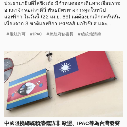
ประธานาธิบดีไล่ชิงเต๋อ มีกำหนดออกเดินทางเยือนราช
อาณาจักรเอสวาตีนี พันธมิตรทางการทูตในทวีป
แอฟริกา ในวันนี้ (22 เม.ย. 69) แต่ต้องยกเลิกกะทันหัน
เนื่องจาก 3 ชาติแอฟริกา เซเชลส์ มอริเชียส และ
มาดากัสการ์ ย
飛航許可
IPAC
總統府秘書長
總統賴清德
中國阻撓總統賴清德訪非 歐盟、IPAC等為台灣發聲