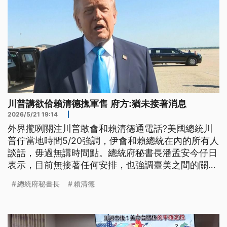
川普講欲佮賴清德撨軍售 府方:猶未接著消息
2026/5/21 19:14
|
外界攏咧關注川普敢會和賴清德通電話?美國總統川
普佇當地時間5/20強調，伊會和賴總統在內的所有人
談話，毋過無講時間點。總統府秘書長潘孟安今仔日
表示，目前無接著任何安排，也強調臺美之間的關係
無阻礙。國防部長顧立雄認為，維持臺海和平是美國
總統府秘書長
賴清德
本底就有的政策，對軍購保持樂觀的態度。(新聞標
題、導言為台語文)