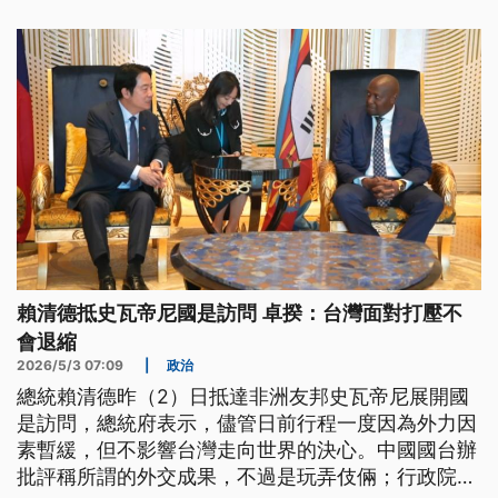
因此出現變動；國防部長顧立雄則認為，維持台海和
平是美國既定政策，對軍購保持審慎樂觀態度。
賴清德抵史瓦帝尼國是訪問 卓揆：台灣面對打壓不
會退縮
2026/5/3 07:09
|
政治
總統賴清德昨（2）日抵達非洲友邦史瓦帝尼展開國
是訪問，總統府表示，儘管日前行程一度因為外力因
素暫緩，但不影響台灣走向世界的決心。中國國台辦
批評稱所謂的外交成果，不過是玩弄伎倆；行政院長