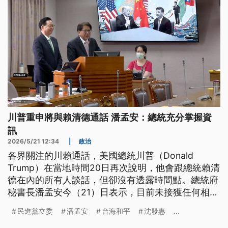
川普重申將與賴清德通話 潘孟安：總統充分掌握資
訊
2026/5/21 12:34
|
政治
各界關注的川賴通話，美國總統川普（Donald
Trump）在當地時間20日再次說明，他會跟總統賴清
德在內的所有人談話，但卻沒有透露時間點。總統府
秘書長潘孟安今（21）日表示，目前未接獲任何相關
通話安排，但總統充分掌握資訊，也強調台美之間關
民進黨立委
潘孟安
台海和平
沈發惠
...
係暢通無阻。而國民黨立委雖樂見，但也擔憂軍購會