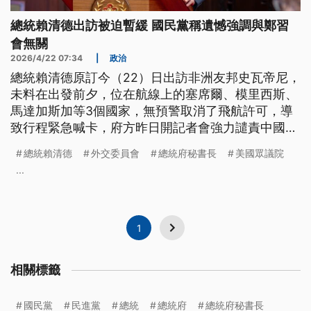
總統賴清德出訪被迫暫緩 國民黨稱遺憾強調與鄭習
會無關
2026/4/22 07:34
|
政治
總統賴清德原訂今（22）日出訪非洲友邦史瓦帝尼，
未料在出發前夕，位在航線上的塞席爾、模里西斯、
馬達加斯加等3個國家，無預警取消了飛航許可，導
致行程緊急喊卡，府方昨日開記者會強力譴責中國的
粗暴行徑，國際間也發聲挺台。
總統賴清德
外交委員會
總統府秘書長
美國眾議院
...
1
相關標籤
國民黨
民進黨
總統
總統府
總統府秘書長