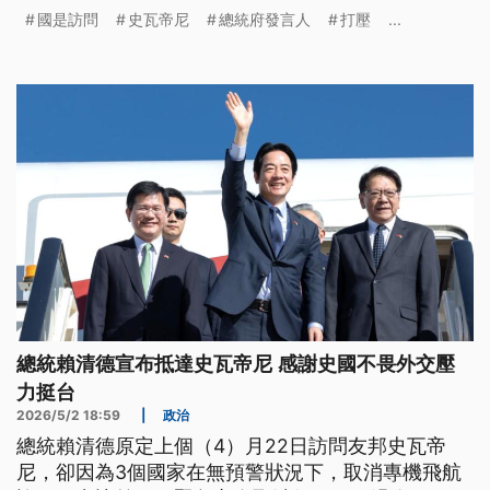
卓榮泰則表示，台灣面對打壓不會退縮。
國是訪問
史瓦帝尼
總統府發言人
打壓
...
總統賴清德宣布抵達史瓦帝尼 感謝史國不畏外交壓
力挺台
2026/5/2 18:59
|
政治
總統賴清德原定上個（4）月22日訪問友邦史瓦帝
尼，卻因為3個國家在無預警狀況下，取消專機飛航