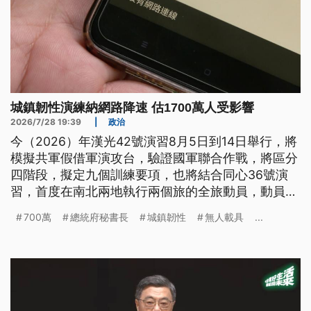
城鎮韌性演練納網路降速 估1700萬人受影響
2026/7/28 19:39
|
政治
今（2026）年漢光42號演習8月5日到14日舉行，將
模擬共軍假借軍演攻台，驗證國軍聯合作戰，將區分
四階段，擬定九個訓練要項，也將結合同心36號演
習，首度在南北兩地執行兩個旅的全旅動員，動員後
備軍人超過5000人。另外，配合漢光進行的城鎮韌
700萬
總統府秘書長
城鎮韌性
無人載具
...
性演習，其中在中部跟北部地區將實施行動網路降速
演練，預計將對1700萬人造成影響。