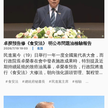
卓揆預告修《食安法》 明公布問題油檢驗報告
2026/7/19 19:03
|
生活
民進黨今（19）日舉行一年一度全國黨代表大會，而
行政院長卓榮泰在會中發表施政成果時，特別提及近
期持續延燒的致癌油風暴，卓榮泰預告，行政院將進
行《食安法》大修法，朝向強化源頭管理、製程管理
等五大方向，明日也會公布所有問題油品的檢驗報
食安法
總統府秘書長
民進黨主席
檢驗
...
告，力求讓民眾安心。總統府秘書長潘孟安則表示，
希望中央、地方一起合作，避免類似事情再度發生。