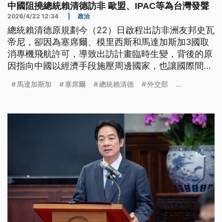
中國阻撓總統賴清德訪非 歐盟、IPAC等為台灣發聲
2026/4/22 12:34
|
政治
總統賴清德原規劃今（22）日啟程出訪非洲友邦史瓦
帝尼，卻因為塞席爾、模里西斯和馬達加斯加3國取
消專機飛航許可，導致出訪計畫臨時生變，背後的原
因指向中國以經濟手段施壓周邊國家，也讓國際間紛
紛發聲挺台。賴清德已經致電史瓦帝尼國王，對於行
馬達加斯加
塞席爾
總統賴清德
外交部
...
程受阻，與史王都感到遺憾，也重申兩國邦誼不會受
到影響，立法院外交國防委員會今日也通過臨時提
案，對於中共粗暴行徑予以譴責。