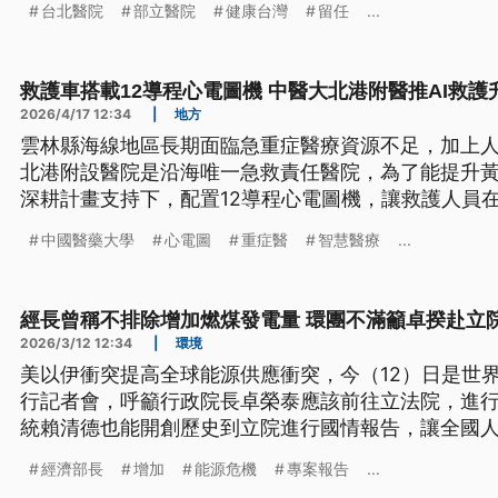
台北醫院
部立醫院
健康台灣
留任
...
救護車搭載12導程心電圖機 中醫大北港附醫推AI救護
2026/4/17 12:34
|
地方
雲林縣海線地區長期面臨急重症醫療資源不足，加上
北港附設醫院是沿海唯一急救責任醫院，為了能提升
深耕計畫支持下，配置12導程心電圖機，讓救護人員在
速辨識患者狀況啟動後續處置，提升雲林沿海地區急
中國醫藥大學
心電圖
重症醫
智慧醫療
...
經長曾稱不排除增加燃煤發電量 環團不滿籲卓揆赴立
2026/3/12 12:34
|
環境
美以伊衝突提高全球能源供應衝突，今（12）日是世
行記者會，呼籲行政院長卓榮泰應該前往立法院，進
統賴清德也能開創歷史到立院進行國情報告，讓全國
盟針對之前經濟部長龔明鑫提及，有可能增加燃煤發
經濟部長
增加
能源危機
專案報告
...