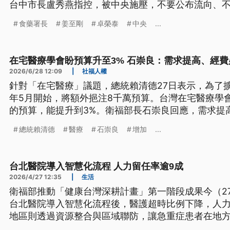
台中市長盧秀燕指控，被中央施壓，不要公布流向、
剛嚴正駁斥。
食藥署長
姜至剛
卓榮泰
中央
...
在宅醫療學會盼預算升至3% 石崇良：需求提高、經費
2026/6/28 12:09
|
社福人權
針對「在宅醫療」議題，總統賴清德27日表示，為了擴
年5月開始，將額外挹注8千萬預算。台灣在宅醫療學
的預算，能提升到3%。衛福部長石崇良回應，需求提
勢，目前除了肺炎等三類感染症外，已擴大開放到全
總統賴清德
醫療
石崇良
增加
...
等，不排除納入在宅醫療急性照護範圍。
台北醫院導入智慧化流程 人力留任率逾9成
2026/4/27 12:35
|
生活
衛福部推動「健康台灣深耕計畫」第一階段成果今（2
台北醫院導入智慧化流程後，醫護超時比例下降，人力
地區則透過資源整合與區域聯防，讓急重症患者在地
韌性。