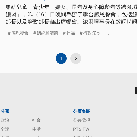
集結兒童、青少年、婦女、長者及身心障礙者等跨領
總盟」，昨（16）日晚間舉辦了聯合感恩餐會，包括
部長以及勞動部長都出席餐會。總盟理事長在致詞時
法案爭議侵蝕台灣民主，批評《財劃法》掏空財政。賴
感恩餐會
總統賴清德
社福
行政院長
...
片代替致詞，再度呼籲立法院撤回爭議法案。
1
分類
公廣集團
政治
社會
公共電視
全球
生活
PTS TW