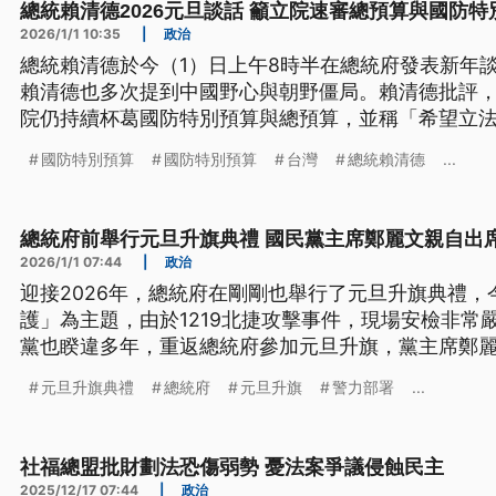
總統賴清德2026元旦談話 籲立院速審總預算與國防特
2026/1/1 10:35
|
政治
總統賴清德於今（1）日上午8時半在總統府發表新年談
賴清德也多次提到中國野心與朝野僵局。賴清德批評
院仍持續杯葛國防特別預算與總預算，並稱「希望立
案，而不是通過涉及違憲的法案」。
國防特別預算
國防特別預算
台灣
總統賴清德
...
總統府前舉行元旦升旗典禮 國民黨主席鄭麗文親自出
2026/1/1 07:44
|
政治
迎接2026年，總統府在剛剛也舉行了元旦升旗典禮
護」為主題，由於1219北捷攻擊事件，現場安檢非常
黨也睽違多年，重返總統府參加元旦升旗，黨主席鄭
元旦升旗典禮
總統府
元旦升旗
警力部署
...
社福總盟批財劃法恐傷弱勢 憂法案爭議侵蝕民主
2025/12/17 07:44
|
政治