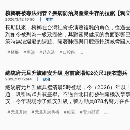
檳榔將被專法列管？疾病防治與產業生存的拉鋸【獨
2026/3/12 10:50
|
地方
長期以來，檳榔在台灣社會扮演著複雜的角色，從過
到如今被列為一級致癌物，其對國民健康的負面影響
策時無法迴避的課題。隨著肺癌與口腔癌持續威脅國人
底正式預告《檳榔健康危害防制法》草案，擬透過專
檳榔
專法
趙永清
口腔癌
...
真空。然而，這項政策卻引發年產值高達數十億、涉
入生存焦慮。面對疾病防制與產業生計的拉鋸，如何
社會弱勢與原住民文化，成為這場產業謝幕之際最重
總統府元旦升旗維安升級 府前廣場每2公尺1便衣憲兵
2026/1/1 12:44
|
政治
總統府元旦升旗典禮清晨5時登場，今（2026）年以
題，吸引民眾共襄盛舉。不過台北日前發生隨機攻擊
安，今年現場除了維安升級，警方動員878名警力在
有便衣憲兵嚴陣以待。
元旦升旗
元旦升旗典禮
維安
警力部署
...