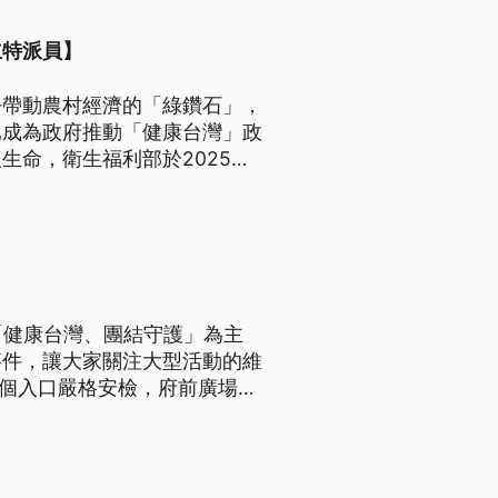
立特派員】
去帶動農村經濟的「綠鑽石」，
已成為政府推動「健康台灣」政
生命，衛生福利部於2025年
法補足過去三十年來的法規監管
及數十萬從業人口的產業體系陷
落實溯源管理、輔導轉作並兼顧
要的課題。
「健康台灣、團結守護」為主
事件，讓大家關注大型活動的維
各個入口嚴格安檢，府前廣場也