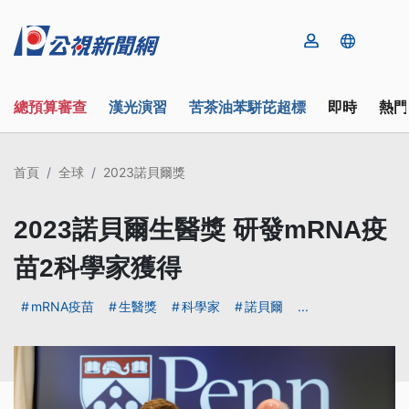
總預算審查
漢光演習
苦茶油苯駢芘超標
即時
熱門
首頁
全球
2023諾貝爾獎
2023諾貝爾生醫獎 研發mRNA疫
苗2科學家獲得
mRNA疫苗
生醫獎
科學家
諾貝爾
...