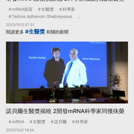
mRNA疫苗
生醫獎
科學家
Tedros Adhanom Ghebreyesus
...
2023/10/3 07:31
#生醫獎
閱讀更多
有關的新聞
諾貝爾生醫獎揭曉 2開發mRNA科學家同獲殊榮
mRNA
生醫獎
諾貝爾
科學家
2023/10/2 19:34