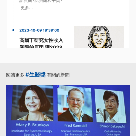
諾貝爾
諾貝爾和平獎
更多...
2023-10-09 18:39:00
高爾丁研究女性收入
受限的原因 獲2023
諾貝爾經濟學獎
·
·
·
女性
就業
收入
經濟學
·
·
諾貝爾經濟學獎
#生醫獎
閱讀更多
有關的新聞
更多...