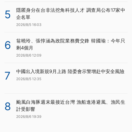
隱匿身分在台非法挖角科技人才 調查局公布17家中
5
企名單
2026/8/5 16:03
翁曉玲、張惇涵為政院業務費交鋒 韓國瑜：今年只
6
剩4個月
2026/8/6 12:09
中國出入境新規9月上路 陸委會示警增赴中安全風險
7
2026/8/5 12:35
颱風白海豚週末最接近台灣 漁船進港避風、漁民生
8
計受影響
2026/8/6 19:39