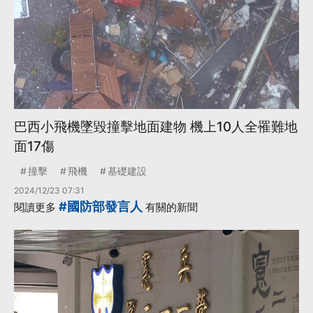
巴西小飛機墜毀撞擊地面建物 機上10人全罹難地
面17傷
撞擊
飛機
基礎建設
2024/12/23 07:31
#國防部發言人
閱讀更多
有關的新聞