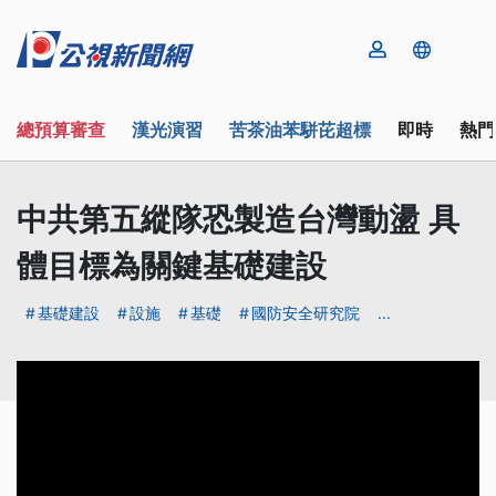
總預算審查
漢光演習
苦茶油苯駢芘超標
即時
熱門
中共第五縱隊恐製造台灣動盪 具
體目標為關鍵基礎建設
基礎建設
設施
基礎
國防安全研究院
...