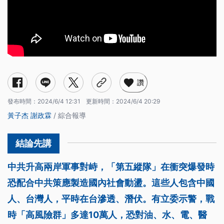
讚
發布時間：
2024/6/4 12:31
更新時間：
2024/6/4 20:29
黃子杰
謝政霖
/ 綜合報導
中共升高兩岸軍事對峙，「第五縱隊」在衝突爆發時
恐配合中共策應製造國內社會動盪。這些人包含中國
人、台灣人，平時在台滲透、潛伏。有立委示警，戰
時「高風險群」多達10萬人，恐對油、水、電、醫