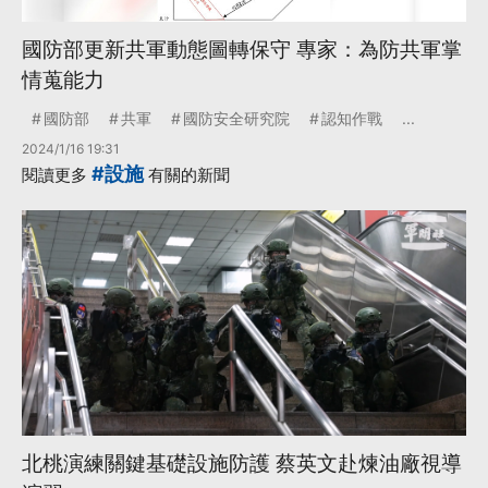
國防部更新共軍動態圖轉保守 專家：為防共軍掌
情蒐能力
國防部
共軍
國防安全研究院
認知作戰
...
2024/1/16 19:31
#設施
閱讀更多
有關的新聞
北桃演練關鍵基礎設施防護 蔡英文赴煉油廠視導