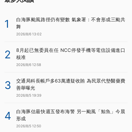
白海豚颱風路徑仍有變數 氣象署：不會形成三颱共
1
舞
2026/8/6 13:02
8月起已無委員在任 NCC停發手機等電信設備進口
2
核准
2026/8/6 12:58
交通局科長帳戶多63萬遭疑收賄 為民眾代墊醫藥費
3
善舉曝光
2026/8/5 19:39
白海豚估最快週五發布海警 另一颱風「鯨魚」今晨
4
形成
2026/8/5 12:50