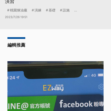
演習
桃園煉油廠
演練
基礎
設施
...
2023/7/26 19:51
編輯推薦