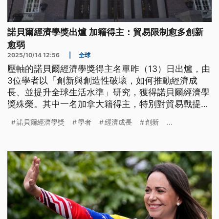
諾貝爾經濟學獎出爐 加籍得主：貿易限制愈多創新
愈弱
2025/10/14 12:56
|
全球
壓軸的諾貝爾經濟學獎得主名單昨（13）日出爐，由
3位學者以「創新與創造性破壞，如何推動經濟成
長、並提升全球生活水準」研究，獲得諾貝爾經濟學
獎殊榮。其中一名加拿大籍得主，特別對貿易戰提出
警告，他認為國際貿易限制愈多，創新就愈被削弱。
諾貝爾經濟學獎
學者
經濟成長
創新
...
另一名法國籍得主也警告歐洲，應該加大對科技創新
的投資，不能讓美國和中國擁有主導地位。