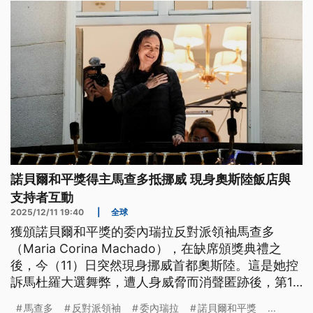
害的「預防性措施」。
諾貝爾和平獎得主馬查多抵挪威 現身奧斯陸飯店與
支持者互動
2025/12/11 19:40
|
全球
獲頒諾貝爾和平獎的委內瑞拉反對派領袖馬查多
（Maria Corina Machado），在缺席頒獎典禮之
後，今（11）日突然現身挪威首都奧斯陸。這是她控
訴馬杜羅大選舞弊，遭人身威脅而消聲匿跡後，第1
次與支持者近距離互動。當她站上奧斯陸大飯店陽台
馬查多
反對派領袖
委內瑞拉
諾貝爾和平獎
...