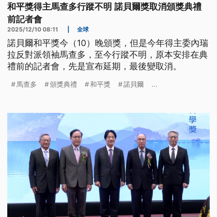
和平獎得主馬查多行蹤不明 諾貝爾獎取消頒獎典禮
前記者會
2025/12/10 08:11
|
全球
諾貝爾和平獎今（10）晚頒獎，但是今年得主委內瑞
拉反對派領袖馬查多，至今行蹤不明，原本安排在典
禮前的記者會，先是宣布延期，最後變取消。
馬查多
頒獎典禮
和平獎
諾貝爾
...