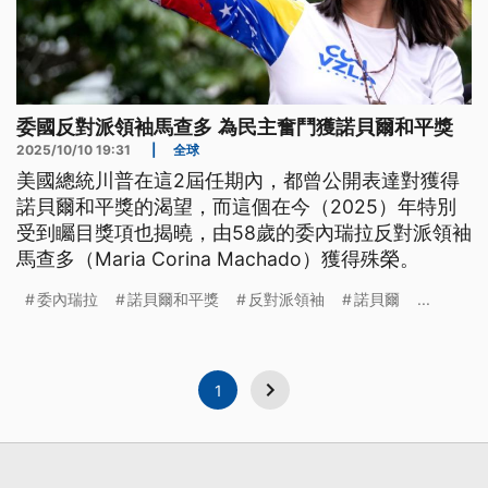
委國反對派領袖馬查多 為民主奮鬥獲諾貝爾和平獎
2025/10/10 19:31
|
全球
美國總統川普在這2屆任期內，都曾公開表達對獲得
諾貝爾和平獎的渴望，而這個在今（2025）年特別
受到矚目獎項也揭曉，由58歲的委內瑞拉反對派領袖
馬查多（Maria Corina Machado）獲得殊榮。
委內瑞拉
諾貝爾和平獎
反對派領袖
諾貝爾
...
1