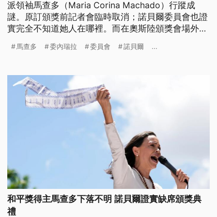
派領袖馬查多（Maria Corina Machado）行蹤成
謎。原訂頒獎前記者會臨時取消；諾貝爾委員會也證
實完全不知道她人在哪裡。而在奧斯陸頒獎會場外則
有一批示威群眾，抗議馬查多支持美國在加勒比海的
馬查多
委內瑞拉
委員會
諾貝爾
...
軍事行動，不配獲獎。
和平獎得主馬查多下落不明 諾貝爾證實缺席頒獎典
禮