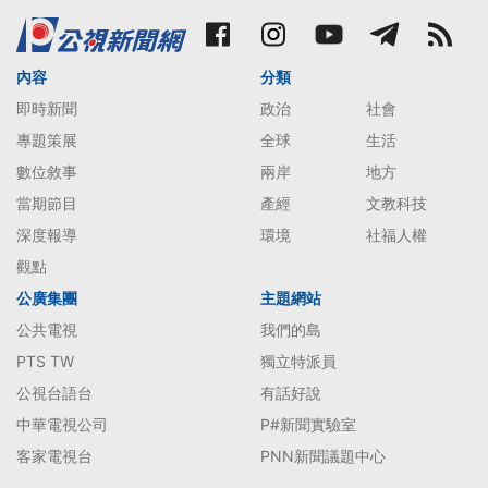
內容
分類
即時新聞
政治
社會
專題策展
全球
生活
數位敘事
兩岸
地方
當期節目
產經
文教科技
深度報導
環境
社福人權
觀點
公廣集團
主題網站
公共電視
我們的島
PTS TW
獨立特派員
公視台語台
有話好說
中華電視公司
P#新聞實驗室
客家電視台
PNN新聞議題中心