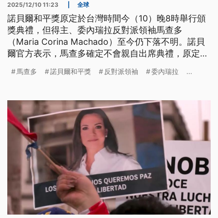
2025/12/10 11:23
|
全球
諾貝爾和平獎原定於台灣時間今（10）晚8時舉行頒
獎典禮，但得主、委內瑞拉反對派領袖馬查多
（Maria Corina Machado）至今仍下落不明。諾貝
爾官方表示，馬查多確定不會親自出席典禮，原定前
一天舉行的記者會也已宣布取消。馬查多日前被委國
馬查多
諾貝爾和平獎
反對派領袖
委內瑞拉
...
政府禁止出境，並警告若出席頒獎典禮，將以「逃
犯」處理。