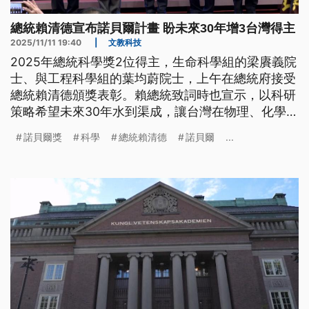
總統賴清德宣布諾貝爾計畫 盼未來30年增3台灣得主
2025/11/11 19:40
|
文教科技
2025年總統科學獎2位得主，生命科學組的梁賡義院
士、與工程科學組的葉均蔚院士，上午在總統府接受
總統賴清德頒獎表彰。賴總統致詞時也宣示，以科研
策略希望未來30年水到渠成，讓台灣在物理、化學、
醫學3大領域，至少增加3名台灣諾貝爾獎得主。
諾貝爾獎
科學
總統賴清德
諾貝爾
...