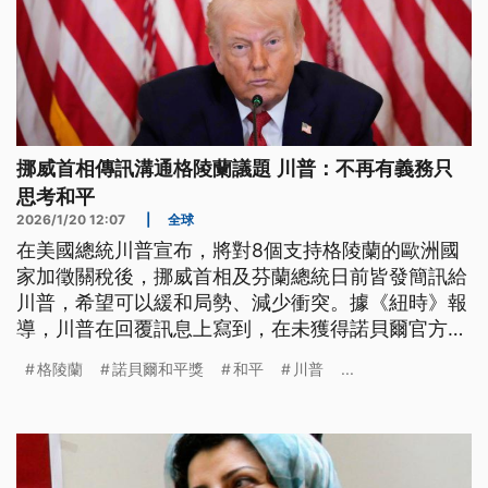
挪威首相傳訊溝通格陵蘭議題 川普：不再有義務只
思考和平
2026/1/20 12:07
|
全球
在美國總統川普宣布，將對8個支持格陵蘭的歐洲國
家加徵關稅後，挪威首相及芬蘭總統日前皆發簡訊給
川普，希望可以緩和局勢、減少衝突。據《紐時》報
導，川普在回覆訊息上寫到，在未獲得諾貝爾官方頒
發和平獎後，他已不再覺得有義務只思考和平。
格陵蘭
諾貝爾和平獎
和平
川普
...