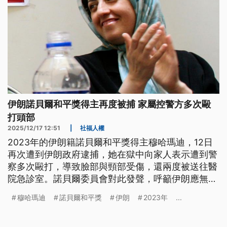
伊朗諾貝爾和平獎得主再度被捕 家屬控警方多次毆
打頭部
2025/12/17 12:51
|
社福人權
2023年的伊朗籍諾貝爾和平獎得主穆哈瑪迪，12日
再次遭到伊朗政府逮捕，她在獄中向家人表示遭到警
察多次毆打，導致臉部與頸部受傷，還兩度被送往醫
院急診室。諾貝爾委員會對此發聲，呼籲伊朗應無條
件釋放穆哈瑪迪；伊朗政府則表示，是因穆哈瑪迪參
穆哈瑪迪
諾貝爾和平獎
伊朗
2023年
...
與的聚會有人高喊「違規口號」，才下令暫時拘留39
名參與者，並稱拘押穆哈瑪迪的是保護她免受群眾傷