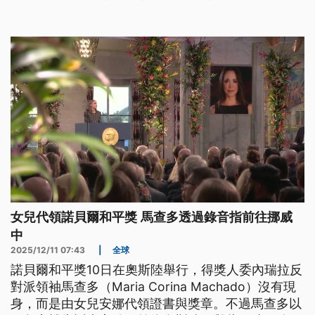
的那一刻，支持者都興奮地高聲歡呼，全場還齊聲唱
起了委內瑞拉國歌。
女兒代領諾貝爾和平獎 馬查多透過錄音指前往挪威
中
2025/12/11 07:43
|
全球
諾貝爾和平獎10日在奧斯陸舉行，得獎人委內瑞拉反
對派領袖馬查多（Maria Corina Machado）沒有現
身，而是由女兒安娜代領證書與獎章。不過馬查多以