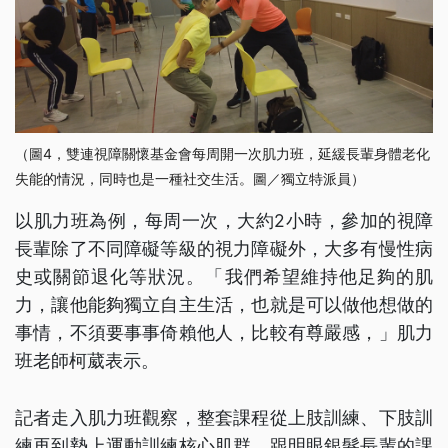
（圖4，雙連視障關懷基金會每周開一次肌力班，延緩長輩身體老化
失能的情況，同時也是一種社交生活。圖／獨立特派員）
以肌力班為例，每周一次，大約2小時，參加的視障
長輩除了不同障礙等級的視力障礙外，大多有慢性病
史或關節退化等狀況。「我們希望維持他足夠的肌
力，讓他能夠獨立自主生活，也就是可以做他想做的
事情，不須要事事倚賴他人，比較有尊嚴感，」肌力
班老師柯葳表示。
記者走入肌力班觀察，整套課程從上肢訓練、下肢訓
練再到墊上運動訓練核心肌群，跟明眼銀髮長輩的課