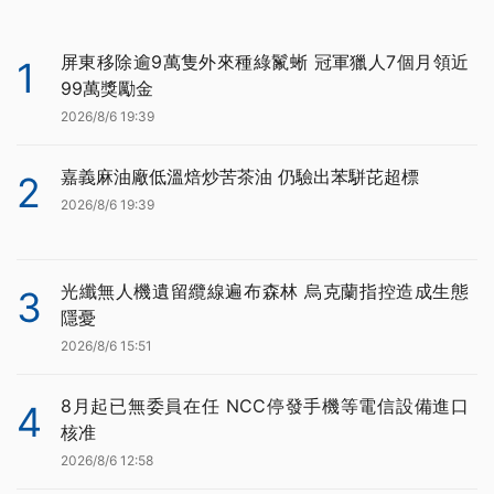
屏東移除逾9萬隻外來種綠鬣蜥 冠軍獵人7個月領近
1
99萬獎勵金
2026/8/6 19:39
嘉義麻油廠低溫焙炒苦茶油 仍驗出苯駢芘超標
2
2026/8/6 19:39
光纖無人機遺留纜線遍布森林 烏克蘭指控造成生態
3
隱憂
2026/8/6 15:51
8月起已無委員在任 NCC停發手機等電信設備進口
4
核准
2026/8/6 12:58