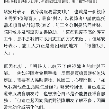
長照居服員與個人助理，但導盲志工卻難尋。表／獨立特派員）
駱安玲表示，視障者服務需要1對1，也就是一個視障
者需要1位導盲人，最多1對2。以視障者申請的臨托
需求項目統計顯示(表2)，前三名分別是陪同就醫、
陪同散步及報讀與文書協助。「這些難度不高的導盲
工作，是不是我們可以用志工的方式來做，」但駱安
玲表示，志工人力正是最困難的地方，「很難找到
人」。
原因包括，「明眼人比較不了解視障者的能與不
能。」例如視障者會用手機，反而是買糖買鹽卻無法
辨認，需要有人協助購物。原因二，心理門檻，「如
果我讓他產生危險怎麼辦?」駱安玲回憶，自己過去
還未服務盲朋友時，也曾擔心自己是否能勝任導盲服
務，「但這也起因於我們對視障朋友了解不多，因而
常常幼化或弱化他們。」