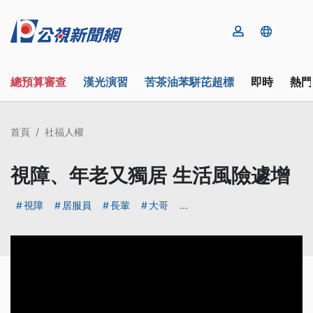
總預算審查
漢光演習
苦茶油苯駢芘超標
即時
熱門
首頁
社福人權
視障、年老又獨居 生活風險遽增
視障
居服員
長輩
大哥
...