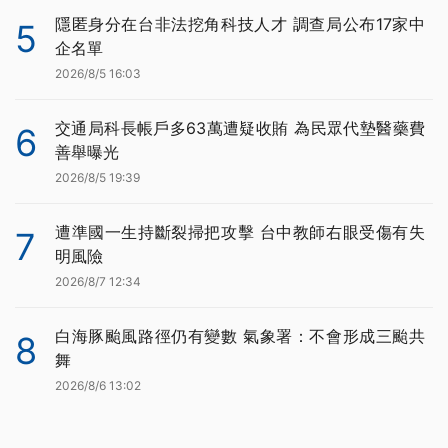
隱匿身分在台非法挖角科技人才 調查局公布17家中
5
企名單
2026/8/5 16:03
交通局科長帳戶多63萬遭疑收賄 為民眾代墊醫藥費
6
善舉曝光
2026/8/5 19:39
遭準國一生持斷裂掃把攻擊 台中教師右眼受傷有失
7
明風險
2026/8/7 12:34
白海豚颱風路徑仍有變數 氣象署：不會形成三颱共
8
舞
2026/8/6 13:02