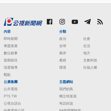
內容
分類
即時新聞
政治
社會
專題策展
全球
生活
數位敘事
兩岸
地方
當期節目
產經
文教科技
深度報導
環境
社福人權
觀點
公廣集團
主題網站
公共電視
我們的島
PTS TW
獨立特派員
公視台語台
有話好說
中華電視公司
P#新聞實驗室