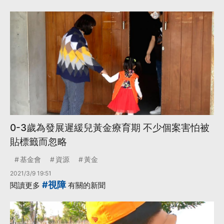
0-3歲為發展遲緩兒黃金療育期 不少個案害怕被
貼標籤而忽略
基金會
資源
黃金
2021/3/9 19:51
#視障
閱讀更多
有關的新聞