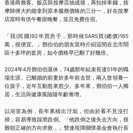
香港商務客。飯店與按摩店抽成後，再扣掉車錢，按
摩師傅大約能拿到原本服務價格的三分一，好在按摩
店當時有供午餐跟晚餐，並且免費住宿。
「我(民國)92年買房子，那時候SARS買(總價)165
萬，很便宜。」鄧伯伯的朋友當時介紹這間在北市鬧
區十多坪的套房，如今價格早已翻了好幾倍。
2024年4月鄧伯伯退休，74歲那年結束長達51年的職
場生涯。已離婚的前妻於多年前去世，兩人曾領養一
位孩子，近年互動愈來愈少。多年來，鄧伯伯一人獨
居，生活與健康風險隨年齡漸增。
以浴室為例，長年累積出汙垢，但由於看不見沒打
掃，容易導致踩滑跌倒。「他跌倒之後失去方向，很
難朝正確的方向求救，」雙連視障關懷基金會執行長