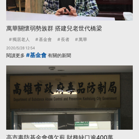
萬華關懷弱勢族群 搭建兒老世代橋梁
獨居老人
基金會
長者
萬華
2020/5/28 12:54
#基金會
閱讀更多
有關的新聞
高市毒防基金會傳欠薪 財務缺口逾400萬