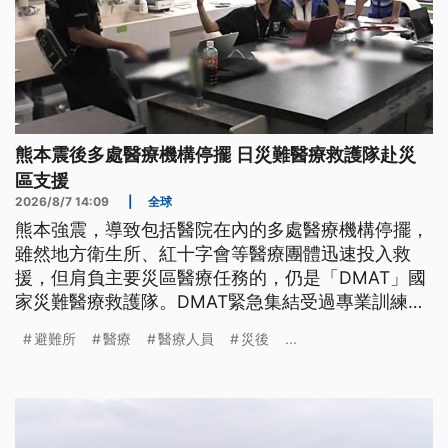
熊本震後多處醫療機構停擺 日災難醫療救護隊赴災
區支援
2026/8/7 14:09
|
全球
熊本強震，導致包括醫院在內的多處醫療機構停擺，
雖然地方衛生所、紅十字會等醫療團體迅速投入救
援，但肩負主要災區醫療任務的，仍是「DMAT」國
家災難醫療救護隊。DMAT緊急集結受過專業訓練的
醫師、護理師等醫療人員，編成6支救護隊，深入熊
避難所
醫療
醫療人員
災後
...
本各地災區，穿梭在避難所與臨時收容設施，為災民
提供緊急醫療與診治服務。