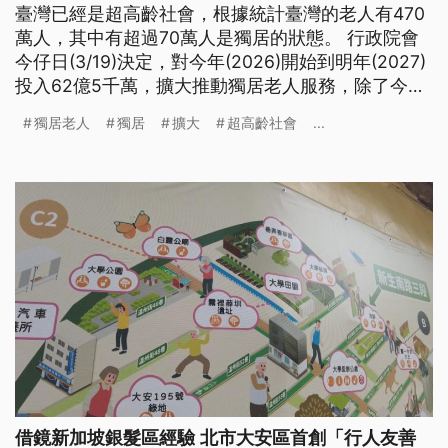
臺灣已經是超高齡社會，根據統計臺灣的老人有470
萬人，其中有超過70萬人是獨居的狀態。 行政院會
今仔日(3/19)決定，對今年(2026)開始到明年(2027)
投入62億5千萬，擴大推動獨居老人服務，除了今年
愛完成全臺灣75歲以上獨居老人的訪查，擴大補助7
獨居老人
獨居
擴大
超高齡社會
...
萬名序大安緊急救援系統，也新增加送餐服務，也會
分級提供關懷訪視、電話相借問甚至是就醫陪伴。
（新聞標題、導言為台語文）
借鏡新加坡銀髮區經驗 北市大安區首創「行人友善