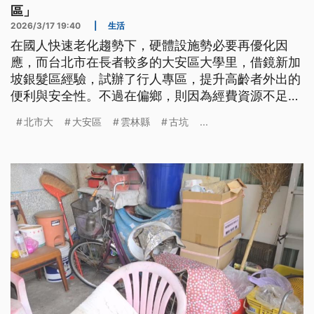
區」
2026/3/17 19:40
|
生活
在國人快速老化趨勢下，硬體設施勢必要再優化因
應，而台北市在長者較多的大安區大學里，借鏡新加
坡銀髮區經驗，試辦了行人專區，提升高齡者外出的
便利與安全性。不過在偏鄉，則因為經費資源不足，
以及受限地理環境，高齡者連外出的基本需求都是一
北市大
大安區
雲林縣
古坑
...
大問題。老人福利推動聯盟提醒，跨部會應攜手儘速
優化包括交通設施等場域，支持長者自立自持。