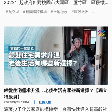
2022年起政府針對桃園市大園區、蘆竹區，區段徵
收範圍內的居民，祭出自願優先搬遷的獎勵政策，居
航空城
桃園國際機場
土地徵收
區段徵收
...
民們陸續搬離家園。
銀髮住宅需求升溫，老後生活有哪些新選擇？【獨立
特派員】
2026/3/25 11:04
|
社福人權
隨著少子化與家庭結構轉變，台灣快速邁入超高齡社