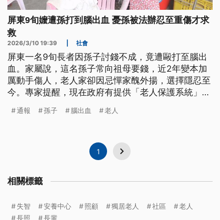
屏東9旬嬤遭孫打到腦出血 憂孫被法辦忍至重傷才求
救
2026/3/10 19:39
|
社會
屏東一名9旬長者因孫子討錢不成，竟遭毆打至腦出
血。家屬說，這名孫子常向祖母要錢，近2年變本加
厲動手傷人，老人家卻因忌憚家醜外揚，選擇隱忍至
今。專家提醒，現在政府有提供「老人保護系統」可
以善用，鄰里或是親友發現長輩受暴，都可通報政府
通報
孫子
腦出血
老人
介入。
1
相關標籤
失智
安養中心
照顧
獨居老人
社區
老人
長照
長輩