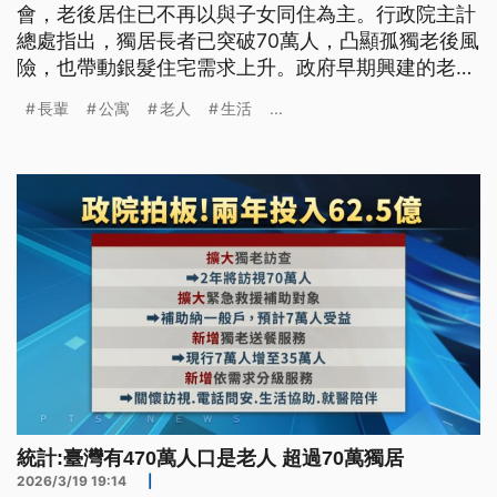
會，老後居住已不再以與子女同住為主。行政院主計
總處指出，獨居長者已突破70萬人，凸顯孤獨老後風
險，也帶動銀髮住宅需求上升。政府早期興建的老人
公寓供不應求，促使民間投入多元經營。銀髮住宅亦
長輩
公寓
老人
生活
...
從「提供住所」轉向「規劃人生」，強調第三人生的
自我實現。如何打造兼具社會連結與尊嚴終老的居住
環境，成為當前重要課題。
統計:臺灣有470萬人口是老人 超過70萬獨居
2026/3/19 19:14
|