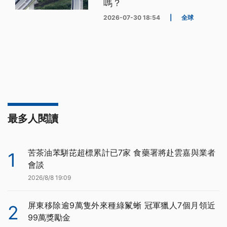
嗎？
2026-07-30 18:54
|
全球
最多人閱讀
苦茶油苯駢芘超標累計已7家 食藥署將赴雲嘉與業者
1
會談
2026/8/8 19:09
屏東移除逾9萬隻外來種綠鬣蜥 冠軍獵人7個月領近
2
99萬獎勵金