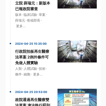
立院 薛瑞元：新版本
已報政院審查
·
·
·
版本
臨床試驗
草案
·
·
薛瑞元
衛福部長
更多...
2024-04-25 15:35:00
行政院拍板再生醫療
法草案 2例外條件可
免做人體實驗
·
·
·
人類
人體試驗
技術
·
·
條件
細胞
更多...
2024-04-25 20:53:00
政院通過再生醫療雙
法草案 違法執行罰則