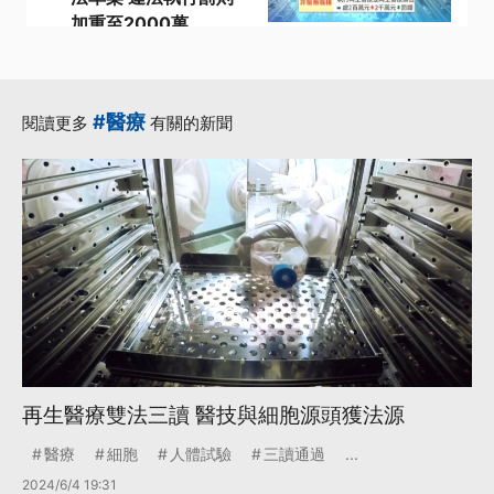
加重至2000萬
·
·
人體試驗
再生醫療法
·
·
·
執行
草案
醫療
更多...
#醫療
閱讀更多
有關的新聞
再生醫療雙法三讀 醫技與細胞源頭獲法源
醫療
細胞
人體試驗
三讀通過
...
2024/6/4 19:31