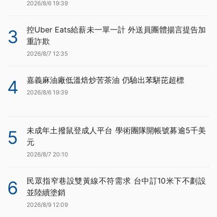
2026/8/6 19:39
控Uber Eats給薪未一單一計 外送員團體揚言提告加
3
重詐欺
2026/8/7 12:35
嘉義麻油廠低溫焙炒苦茶油 仍驗出苯駢芘超標
4
2026/8/6 19:39
未成年土撥鼠登成人平台 學術團隊開帳號募逾5千美
5
元
2026/8/7 20:10
民眾指窄巷設雙黃線不符需求 台中訂10米下不劃設
6
並陸續塗銷
2026/8/9 12:09