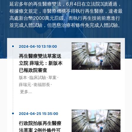
延宕多年的再生醫療雙法，6月4日在立法院3讀通過，
根據條文規定，非醫療機構不得執行再生醫療，違者最
高處新台幣2000萬元罰鍰。而執行再生技術前應進行
並完成人體試驗，但恩慈治療有條件免完成人體試驗。
2024-04-10 13:19:00
再生醫療雙法草案送
立院 薛瑞元：新版本
已報政院審查
·
·
·
版本
臨床試驗
草案
·
·
薛瑞元
衛福部長
更多...
2024-04-25 15:35:00
行政院拍板再生醫療
法草案 2例外條件可