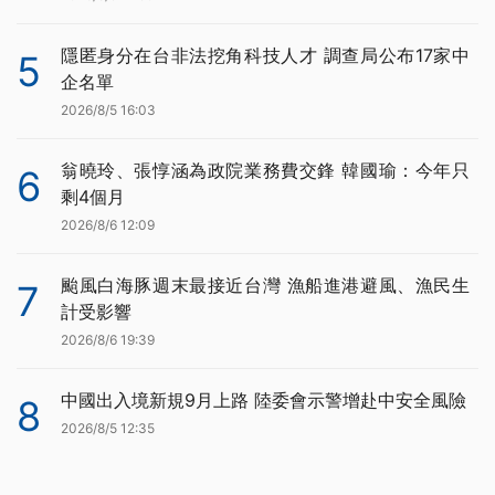
隱匿身分在台非法挖角科技人才 調查局公布17家中
5
企名單
2026/8/5 16:03
翁曉玲、張惇涵為政院業務費交鋒 韓國瑜：今年只
6
剩4個月
2026/8/6 12:09
颱風白海豚週末最接近台灣 漁船進港避風、漁民生
7
計受影響
2026/8/6 19:39
中國出入境新規9月上路 陸委會示警增赴中安全風險
8
2026/8/5 12:35