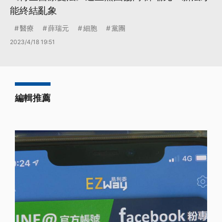
能終結亂象
醫療
薛瑞元
細胞
黨團
2023/4/18 19:51
編輯推薦