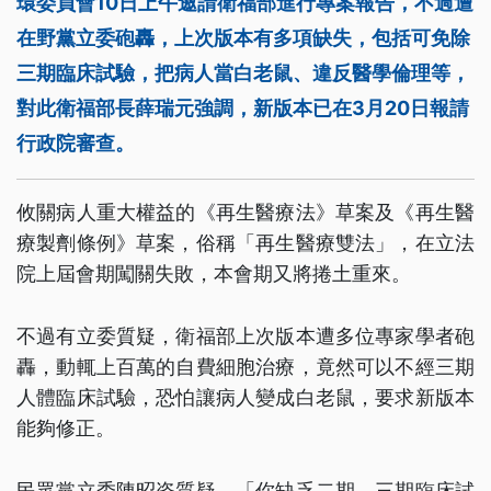
環委員會10日上午邀請衛福部進行專案報告，不過遭
在野黨立委砲轟，上次版本有多項缺失，包括可免除
三期臨床試驗，把病人當白老鼠、違反醫學倫理等，
對此衛福部長薛瑞元強調，新版本已在3月20日報請
行政院審查。
攸關病人重大權益的《再生醫療法》草案及《再生醫
療製劑條例》草案，俗稱「再生醫療雙法」，在立法
院上屆會期闖關失敗，本會期又將捲土重來。
不過有立委質疑，衛福部上次版本遭多位專家學者砲
轟，動輒上百萬的自費細胞治療，竟然可以不經三期
人體臨床試驗，恐怕讓病人變成白老鼠，要求新版本
能夠修正。
民眾黨立委陳昭姿質疑，「你缺乏二期、三期臨床試