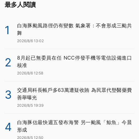
最多人閱讀
白海豚颱風路徑仍有變數 氣象署：不會形成三颱共
1
舞
2026/8/6 13:02
8月起已無委員在任 NCC停發手機等電信設備進口
2
核准
2026/8/6 12:58
交通局科長帳戶多63萬遭疑收賄 為民眾代墊醫藥費
3
善舉曝光
2026/8/5 19:39
白海豚估最快週五發布海警 另一颱風「鯨魚」今晨
4
形成
2026/8/5 12:50