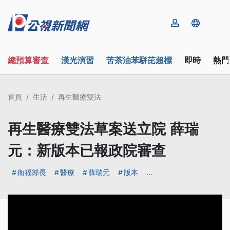
總預算審查
漢光演習
苦茶油苯駢芘超標
即時
熱門
首頁
生活
再生醫療雙法
再生醫療雙法草案送立院 薛瑞
元：新版本已報政院審查
衛福部長
醫療
薛瑞元
版本
...