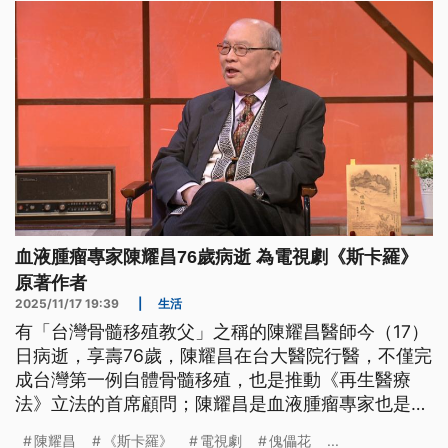
血液腫瘤專家陳耀昌76歲病逝 為電視劇《斯卡羅》
原著作者
2025/11/17 19:39
|
生活
有「台灣骨髓移殖教父」之稱的陳耀昌醫師今（17）
日病逝，享壽76歲，陳耀昌在台大醫院行醫，不僅完
成台灣第一例自體骨髓移殖，也是推動《再生醫療
法》立法的首席顧問；陳耀昌是血液腫瘤專家也是作
家，他的著作《傀儡花》曾被公視改編為電視劇《斯
陳耀昌
《斯卡羅》
電視劇
傀儡花
...