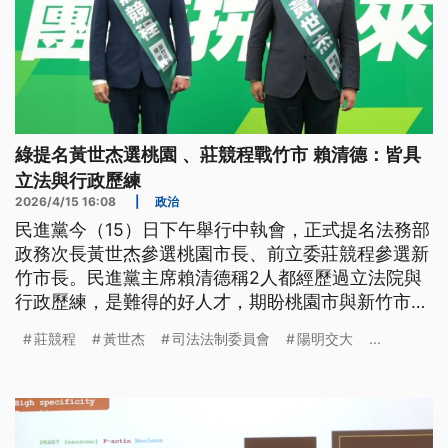
綠提名黃世杰選桃園 、莊競程戰竹市 賴清德：皆具
立法與行政歷練
2026/4/15 16:08
|
政治
民進黨今（15）日下午舉行中執會，正式提名法務部
政務次長黃世杰參選桃園市長、前立委莊競程參選新
竹市長。民進黨主席賴清德稱2人都經歷過立法院與
行政歷練，是難得的好人才，期盼桃園市與新竹市民
眾鼎力支持。
莊競程
黃世杰
司法法制委員會
陽明交大
...