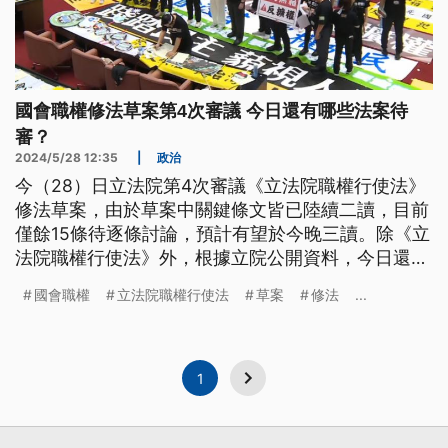
國會職權修法草案第4次審議 今日還有哪些法案待
審？
2024/5/28 12:35
|
政治
今（28）日立法院第4次審議《立法院職權行使法》
修法草案，由於草案中關鍵條文皆已陸續二讀，目前
僅餘15條待逐條討論，預計有望於今晚三讀。除《立
法院職權行使法》外，根據立院公開資料，今日還有
《刑法》藐視國會罪等國會職權相關修法待審。
國會職權
立法院職權行使法
草案
修法
...
1