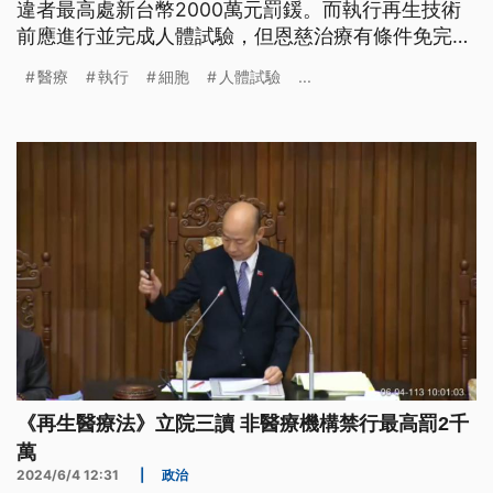
違者最高處新台幣2000萬元罰鍰。而執行再生技術
前應進行並完成人體試驗，但恩慈治療有條件免完成
人體試驗。
醫療
執行
細胞
人體試驗
...
《再生醫療法》立院三讀 非醫療機構禁行最高罰2千
萬
2024/6/4 12:31
|
政治