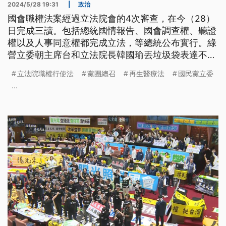
2024/5/28 19:31
|
政治
國會職權法案經過立法院會的4次審查，在今（28）
日完成三讀。包括總統國情報告、國會調查權、聽證
權以及人事同意權都完成立法，等總統公布實行。綠
營立委朝主席台和立法院長韓國瑜丟垃圾袋表達不
滿。國會朝野不斷交鋒，綠營不滿再生醫療法從第1
立法院職權行使法
黨團總召
再生醫療法
國民黨立委
案被排開，和藍委陸續發生激烈口角衝突。國民黨團
...
總召傅崐萁則喊話總統賴清德不要再鼓動民眾。民進
黨團表示，一定會聲請釋憲。