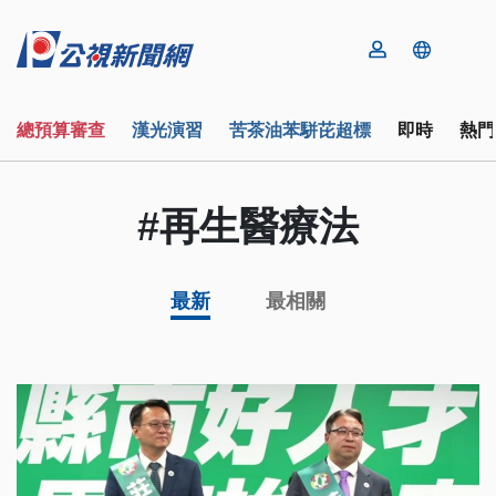
總預算審查
漢光演習
苦茶油苯駢芘超標
即時
熱門
#再生醫療法
最新
最相關