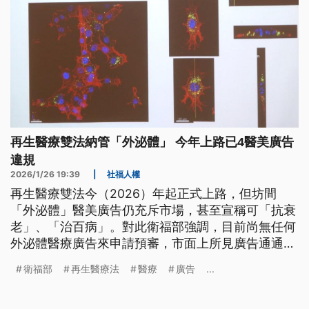
再生醫療雙法納管「外泌體」 今年上路已4醫美廣告
違規
2026/1/26 19:39
|
社福人權
再生醫療雙法今（2026）年起正式上路，但坊間
「外泌體」醫美廣告仍充斥市場，甚至宣稱可「抗衰
老」、「治百病」。對此衛福部強調，目前尚無任何
外泌體醫療廣告來申請預審，市面上所見廣告通通違
法，元旦至今，已接獲4件外泌體醫美廣告違規案
衛福部
再生醫療法
醫療
廣告
...
件，已移交地方衛生局調查，若查證屬實，最重可罰
2000萬元。