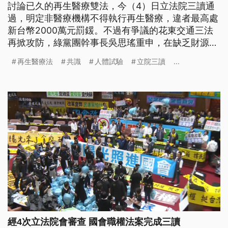
討論已久的再生醫療雙法，今（4）日立法院三讀通
過，明定非醫療機構不得執行再生醫療，違者最高處
新台幣2000萬元罰鍰。不過有爭議的花東交通三法
再掀攻防，綠黨團幹事長吳思瑤重申，在缺乏財源籌
措跟交通評估的狀況下，仍窒礙難行。但藍黨團總召
再生醫療法
共識
人體試驗
立院三讀
...
傅崐萁表態不管是國道6號、環島高鐵都是比照台灣
高鐵BOT案，也就是政府零出資，是否目標7月16日
過關，傳出黨團內有雜音，傅崐萁也改口法案會在黨
內有共識才推動。
經4次立法院會審查 國會職權法案完成三讀