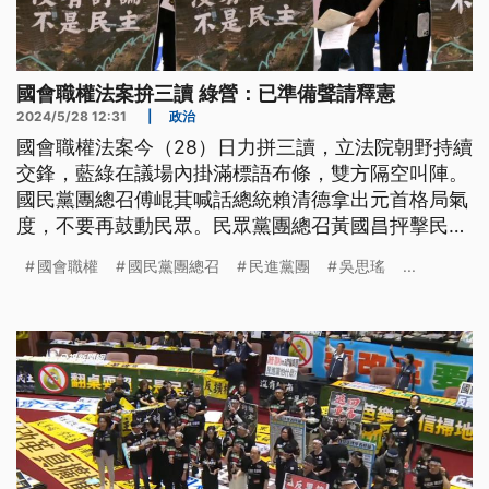
國會職權法案拚三讀 綠營：已準備聲請釋憲
2024/5/28 12:31
|
政治
國會職權法案今（28）日力拼三讀，立法院朝野持續
交鋒，藍綠在議場內掛滿標語布條，雙方隔空叫陣。
國民黨團總召傅崐萁喊話總統賴清德拿出元首格局氣
度，不要再鼓動民眾。民眾黨團總召黃國昌抨擊民進
黨，持續散播假訊息，讓場外公民團體和年輕人產生
國會職權
國民黨團總召
民進黨團
吳思瑤
...
誤會。民進黨團幹事長吳思瑤則表示，藍白聯手之
下，國會職權法案勢必然二三讀通過，已準備聲請釋
憲。