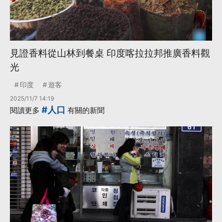
見證香料從山林到餐桌 印度喀拉拉邦推廣香料觀
光
印度
遊客
2025/11/7 14:19
#人口
閱讀更多
有關的新聞