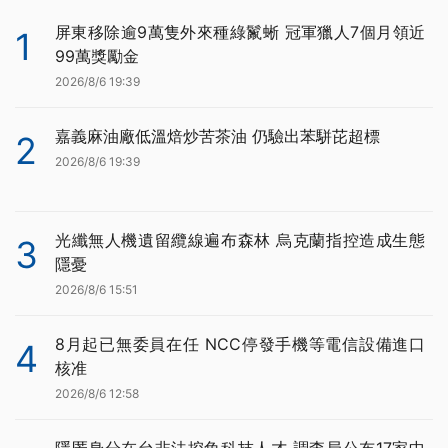
屏東移除逾9萬隻外來種綠鬣蜥 冠軍獵人7個月領近
1
99萬獎勵金
2026/8/6 19:39
嘉義麻油廠低溫焙炒苦茶油 仍驗出苯駢芘超標
2
2026/8/6 19:39
光纖無人機遺留纜線遍布森林 烏克蘭指控造成生態
3
隱憂
2026/8/6 15:51
8月起已無委員在任 NCC停發手機等電信設備進口
4
核准
2026/8/6 12:58
隱匿身分在台非法挖角科技人才 調查局公布17家中