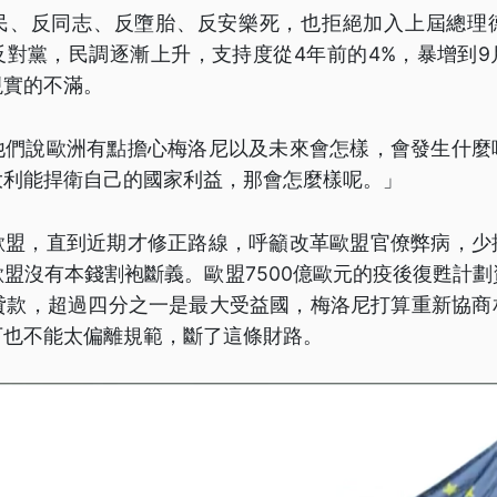
民、反同志、反墮胎、反安樂死，也拒絕加入上屆總理
對黨，民調逐漸上升，支持度從4年前的4%，暴增到9
現實的不滿。
他們說歐洲有點擔心梅洛尼以及未來會怎樣，會發生什麼
大利能捍衛自己的國家利益，那會怎麼樣呢。」
歐盟，直到近期才修正路線，呼籲改革歐盟官僚弊病，少
盟沒有本錢割袍斷義。歐盟7500億歐元的疫後復甦計
與貸款，超過四分之一是最大受益國，梅洛尼打算重新協
下也不能太偏離規範，斷了這條財路。