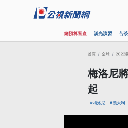
總預算審查
漢光演習
苦茶
首頁
全球
202
梅洛尼將
起
梅洛尼
義大利