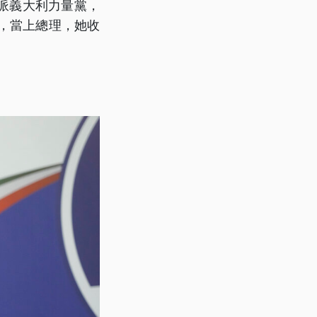
派義大利力量黨，
，當上總理，她收
」