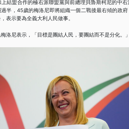
，加上結盟合作的極右派聯盟黨與前總理貝魯斯柯尼的中右
穩過半，45歲的梅洛尼即將組織一個二戰後最右傾的政府
鋒，表示要為全義大利人民做事。
魁梅洛尼表示，「目標是團結人民，要團結而不是分化。