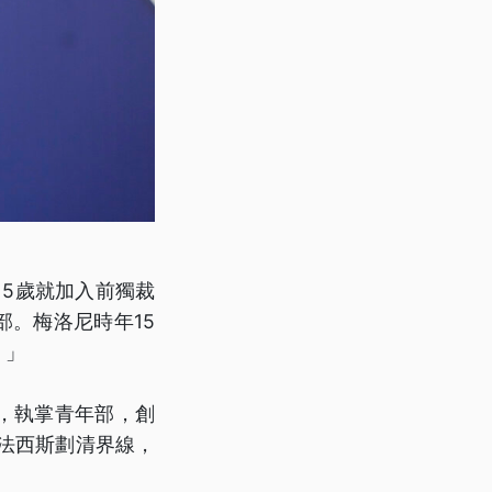
5歲就加入前獨裁
部。梅洛尼時年15
。」
閣，執掌青年部，創
新法西斯劃清界線，