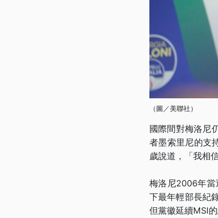
（圖／美聯社）
國際間對梅洛尼
者墨索里尼的支持
歲說道，「我相
梅洛尼2006年
下最年輕部長紀錄
但黨徽延續MSI