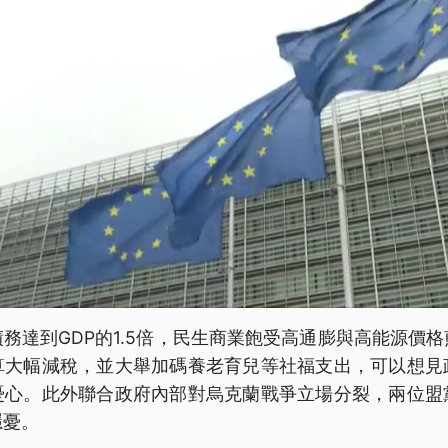
務達到GDP的1.5倍，民生商業飽受高通膨與高能源價
算大幅減稅，並大舉加碼養老育兒等社福支出，可以想見
憂心。此外聯合政府內部對烏克蘭戰爭立場分裂，兩位盟
隱憂。