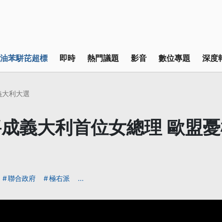
油苯駢芘超標
即時
熱門議題
影音
數位專題
深度
2義大利大選
成義大利首位女總理 歐盟
聯合政府
極右派
...