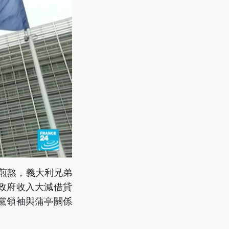
格煎熬，義大利兄弟
政府收入大減借貸
黨領袖與蒲亭關係