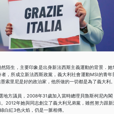
仍然陌生，主要印象是出身新法西斯主義運動的背景．她1
者，所成立新法西斯政黨，義大利社會運動MSI的青年
信墨索里尼是好的政治家，他所做的一切都是為了義大利
當選地方議員，2008年31歲加入當時總理貝魯斯柯尼內
。2012年她與同志創立了義大利兄弟黨，雖然努力跟
的綠白紅3色火焰，仍是一脈相傳。