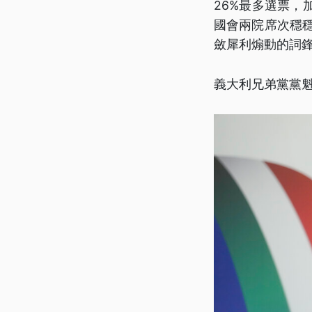
26%最多選票
國會兩院席次穩
斂犀利煽動的詞
義大利兄弟黨黨