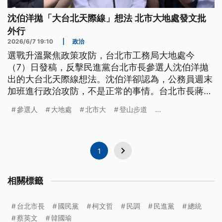
沈伯洋拋「大台北天際線」想法 北市大地處發文批
外行
2026/6/7 19:10
|
政治
選戰升溫聚焦政策攻防，台北市工務局大地處今
（7）日發稿，反擊民進黨台北市長參選人沈伯洋拋
出的大台北天際線想法。沈伯洋卻認為，公務員週末
加班進行政治攻防，不是正常的事情。台北市長蔣萬
安回應，任何抹煞市府基層同仁努力的指控，同仁一
參選人
大地處
北市大
登山步道
...
定會出來澄清，會跟基層同仁站在一起。
1
相關標籤
台北市長
國民黨
柯文哲
民調
民進黨
總統
蔡英文
韓國瑜