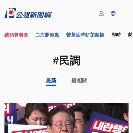
總預算審查
白海豚颱風
苦茶油苯駢芘超標
即時
熱
#民調
最新
最相關