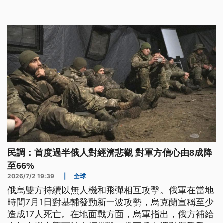
情緒。最新民調顯示，多數美國人對國家抱持「驕傲
與焦慮並存」的矛盾心態，高達7成7受訪者認為，若
是開國元老看到如今兩黨惡鬥、政治對立加劇，以及
通膨與金權政治等問題，恐怕會感到失望。而過去深
植人心、相信只要努力就能翻轉人生的「美國夢」，
也正面臨前所未有的考驗。
民調：首度過半俄人對經濟悲觀 對軍方信心由8成降
至66%
2026/7/2 19:39
|
全球
俄烏雙方持續以無人機和飛彈相互攻擊。俄軍在當地
時間7月1日對基輔發動新一波攻勢，烏克蘭宣稱至少
造成17人死亡。在地面戰方面，烏軍指出，俄方補給