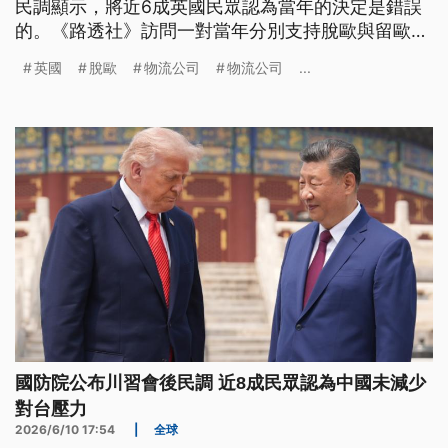
民調顯示，將近6成英國民眾認為當年的決定是錯誤
的。《路透社》訪問一對當年分別支持脫歐與留歐的
企業家兄弟他們的故事，不僅反映脫歐10年的得與
英國
脫歐
物流公司
物流公司
...
失，也映照出英國社會至今仍未完全消散的矛盾與反
思。
國防院公布川習會後民調 近8成民眾認為中國未減少
對台壓力
2026/6/10 17:54
|
全球