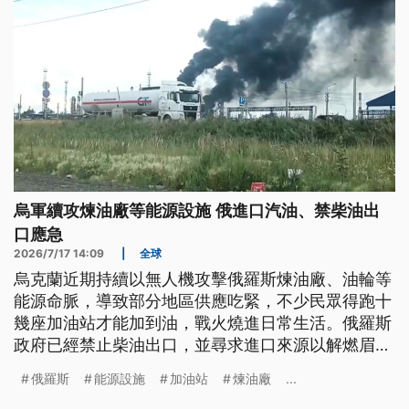
烏軍續攻煉油廠等能源設施 俄進口汽油、禁柴油出
口應急
2026/7/17 14:09
|
全球
烏克蘭近期持續以無人機攻擊俄羅斯煉油廠、油輪等
能源命脈，導致部分地區供應吃緊，不少民眾得跑十
幾座加油站才能加到油，戰火燒進日常生活。俄羅斯
政府已經禁止柴油出口，並尋求進口來源以解燃眉之
急。當地6月份電動車與油電混合車的銷售出現顯著
俄羅斯
能源設施
加油站
煉油廠
...
成長，經濟衝擊也讓蒲亭的民意支持度出現下滑。