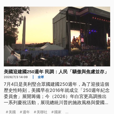
美國迎建國250週年 民調：人民「驕傲與焦慮並存」
2026/7/3 14:09
|
全球
7月4日是美利堅合眾國建國250週年，為了迎接這個
歷史性時刻，美國早在2016年就成立「250週年紀念
委員會」展開籌備；今（2026）年白宮更高調推出
一系列慶祝活動，展現總統川普的施政風格與愛國訴
求。不過，在歡慶建國之際，美國社會卻瀰漫複雜的
美國
週年
美聯社
國家
...