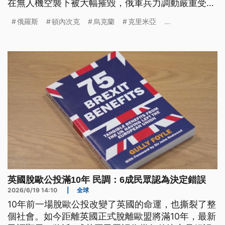
在無人機空襲下被大幅摧毀，俄軍兵力調動嚴重受
阻。另外，長期追蹤俄羅斯民意的蓋洛普民調公司最
俄羅斯
頓內次克
烏克蘭
克里米亞
...
新數據顯示，首度有過半俄羅斯人對經濟前景表示悲
觀。
英國脫歐公投滿10年 民調：6成民眾認為決定錯誤
2026/6/19 14:10
|
全球
10年前一場脫歐公投改變了英國的命運，也撕裂了整
個社會。如今距離英國正式脫離歐盟將滿10年，最新