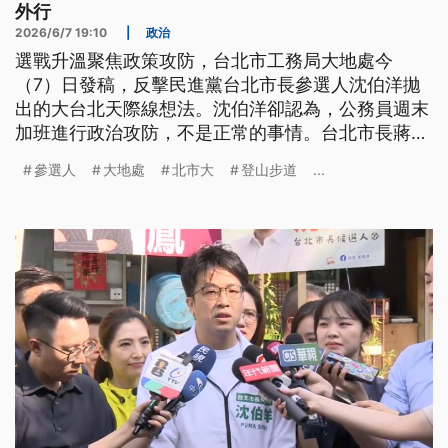
外行
2026/6/7 19:10
|
政治
選戰升溫聚焦政策攻防，台北市工務局大地處今
（7）日發稿，反擊民進黨台北市長參選人沈伯洋拋
出的大台北天際線想法。沈伯洋卻認為，公務員週末
加班進行政治攻防，不是正常的事情。台北市長蔣萬
安回應，任何抹煞市府基層同仁努力的指控，同仁一
參選人
大地處
北市大
登山步道
...
定會出來澄清，會跟基層同仁站在一起。