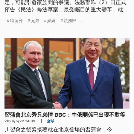
定，可能引發家族間的爭議。法務部昨（2）日正式
預告《民法》修法草案，最受矚目的重大變革，就是
「刪除兄弟姊妹特留分」，並增訂相關的配套。
特留分
兄弟
姊妹
法務部
...
習蒲會北京秀兄弟情 BBC：中俄關係已出現不對等
2026/5/22 14:09
|
全球
川習會之後緊接著就在北京登場的習蒲會，今