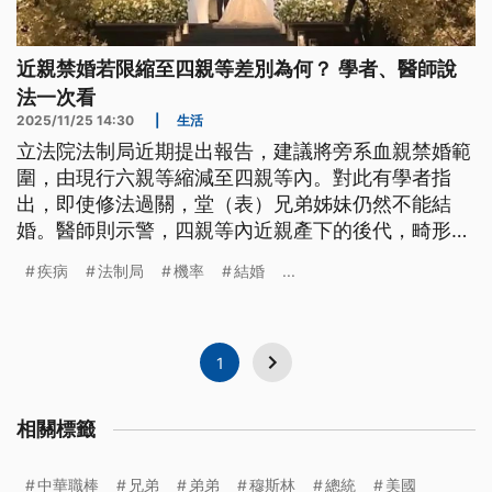
近親禁婚若限縮至四親等差別為何？ 學者、醫師說
法一次看
2025/11/25 14:30
|
生活
立法院法制局近期提出報告，建議將旁系血親禁婚範
圍，由現行六親等縮減至四親等內。對此有學者指
出，即使修法過關，堂（表）兄弟姊妹仍然不能結
婚。醫師則示警，四親等內近親產下的後代，畸形機
率會比一般情況多一倍。
疾病
法制局
機率
結婚
...
1
相關標籤
中華職棒
兄弟
弟弟
穆斯林
總統
美國