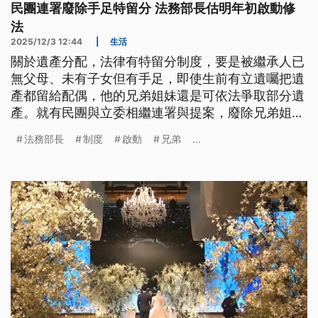
民團連署廢除手足特留分 法務部長估明年初啟動修
法
2025/12/3 12:44
|
生活
關於遺產分配，法律有特留分制度，要是被繼承人已
無父母、未有子女但有手足，即使生前有立遺囑把遺
產都留給配偶，他的兄弟姐妹還是可依法爭取部分遺
產。就有民團與立委相繼連署與提案，廢除兄弟姐妹
特留分；法務部則是持開放態度，未來討論範圍會考
法務部長
制度
啟動
兄弟
...
量是否參考日本的繼承貢獻制度，預計明（2026）
年初啟動修法程序。