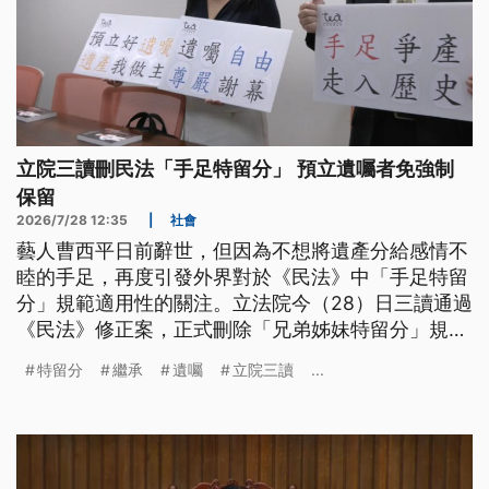
立院三讀刪民法「手足特留分」 預立遺囑者免強制
保留
2026/7/28 12:35
|
社會
藝人曹西平日前辭世，但因為不想將遺產分給感情不
睦的手足，再度引發外界對於《民法》中「手足特留
分」規範適用性的關注。立法院今（28）日三讀通過
《民法》修正案，正式刪除「兄弟姊妹特留分」規
定。修法後，遺產分配將更能尊重被繼承人的意願。
特留分
繼承
遺囑
立院三讀
...
律師提醒，新法不影響兄弟姊妹的繼承權，只是提高
財產分配彈性，也有助減少未來家族爭產糾紛，並建
議民眾，還是要提早妥善規劃身後的財產分配。