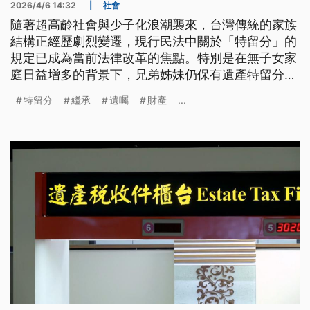
2026/4/6 14:32
|
社會
隨著超高齡社會與少子化浪潮襲來，台灣傳統的家族
結構正經歷劇烈變遷，現行民法中關於「特留分」的
規定已成為當前法律改革的焦點。特別是在無子女家
庭日益增多的背景下，兄弟姊妹仍保有遺產特留分的
法律限制，頻頻引發分配不公與家庭爭議。法務部對
特留分
繼承
遺囑
財產
...
此表示，將全面檢討現行繼承制度，並預計於2026
年初啟動修法程序。這場修法不僅涉及法規的與時俱
進，更是一場關於個人財產處分自由與家族倫理觀念
的深度對話。透過公民連署的熱烈響應，社會正迫切
尋求一個能兼顧公平正義、尊重個人意願，且符合現
代社會生活型態的新型態繼承架構，讓法律不再是冰
冷的強制，而是能溫度地回應每位被繼承人的生命價
值。