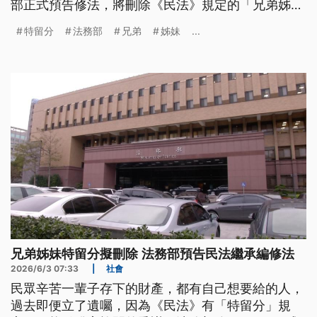
部正式預告修法，將刪除《民法》規定的「兄弟姊妹
特留分」；同時，新增「繼承人特別貢獻制度」等配
特留分
法務部
兄弟
姊妹
...
套措施。
兄弟姊妹特留分擬刪除 法務部預告民法繼承編修法
2026/6/3 07:33
|
社會
民眾辛苦一輩子存下的財產，都有自己想要給的人，
過去即便立了遺囑，因為《民法》有「特留分」規