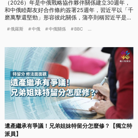
（2026）年是中俄戰略協作夥伴關係建立30週年，
和中俄睦鄰友好合作條約簽署25週年，習近平以「千
磨萬擊還堅勁」形容彼此關係，蒲亭則稱習近平是
「親愛的朋友」。儘管習近平強調兩國是無上限的夥
俄羅斯
中俄
中俄關係
BBC
...
伴關係，但簽署的40項合作協議裡，俄方最關切的西
伯利亞力量2號天然氣管線計劃案並沒包含在內。
遺產繼承有爭議！兄弟姐妹特留分怎麼修？【獨立特
派員】