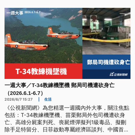
思。
一週大事／T-34教練機墜機 郵局司機遭砍身亡
（2026.6.1-6.7）
2026/6/7 15:27
|
生活
《公視新聞網》為您精選一週國內外大事，關注焦點
包括：T-34教練機墜機、苗栗郵局外包司機遭砍身
亡、高雄分屍案判死、喪屍煙彈擬列1級毒品、擬刪
除手足特留分、日菲啟動專屬經濟區談判、中國首禁