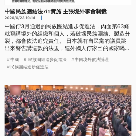
中國民族團結法7/1實施 主張境外嘛會制裁
2026/6/23 19:14
|
中國佇3月通過的民族團結進步促進法，內面第63條
就寫講境外的組織和個人，若破壞民族團結、製造分
裂，都會依法追究責任。 日本就有自民黨的議員跳
出來警告講這款的法規，連外國人佇家己的國家喝一
句支持台灣，就會予中國迒國家依法辦理，總統賴清
中國
民族團結進步促進法
中國境外依法辦理
德表示，無任何國家會當激外外，跨國鎮壓已經是民
民族團結進步促進法
...
主國家的共同挑戰。（新聞標題、導言為台語文）