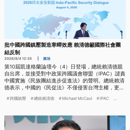
批中國跨國鎮壓製造寒蟬效應 賴清德籲國際社會團
結反制
2026/8/4 12:35
|
政治
第10屆凱達格蘭論壇今（4）日登場，總統賴清德親
自出席，並接受對中政策跨國議會聯盟（IPAC）譴責
中國實施《民族團結進步促進法》的聲明。總統賴清
德表示，中國的《民促法》不僅侵害台灣主權，更試
圖透過跨國鎮壓、製造寒蟬效應，呼籲國際社會共同
跨國鎮壓
總統賴清德
Michael McCaul
IPAC
...
團結反制。