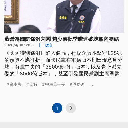
藍營為國防條例內鬨 趙少康批季麟連破壞黨內團結
2026/4/30 12:35
|
政治
《國防特別條例》陷入僵局，行政院版本堅守1.25兆
的預算不應打折，而國民黨在軍購版本則出現意見分
歧，有黨中央的「3800億+N」版本，以及青壯派立
委的「8000億版本」，甚至引發國民黨副主席季麟
連質疑立法院長韓國瑜的立場，揚言開除韓國瑜黨
黨中央
支持
中廣董事長
季麟連
...
籍，但這番言論則引發部份藍營立委不滿，要求季麟
連道歉，鄭麗文今（30）日則緩頰說，兩人老同志的
情誼不易被分化，外界不需要擴大解讀，並且強調國
民黨可充分討論軍購案，但是絕對不接受1.25兆天文
1
數字。