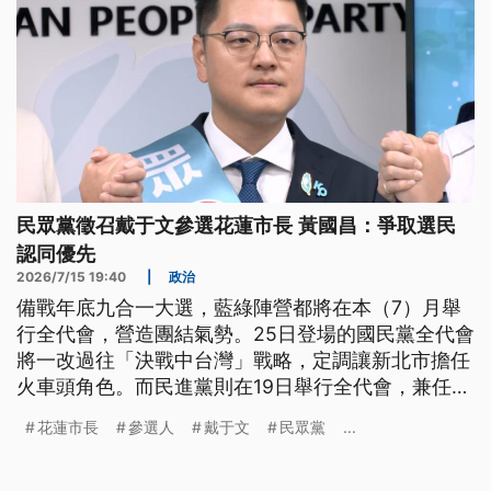
民眾黨徵召戴于文參選花蓮市長 黃國昌：爭取選民
認同優先
2026/7/15 19:40
|
政治
備戰年底九合一大選，藍綠陣營都將在本（7）月舉
行全代會，營造團結氣勢。25日登場的國民黨全代會
將一改過往「決戰中台灣」戰略，定調讓新北市擔任
火車頭角色。而民進黨則在19日舉行全代會，兼任黨
主席的總統賴清德會和19位黨籍縣市長參選人同台，
花蓮市長
參選人
戴于文
民眾黨
...
並授予戰旗、象徵傳承責任與使命。