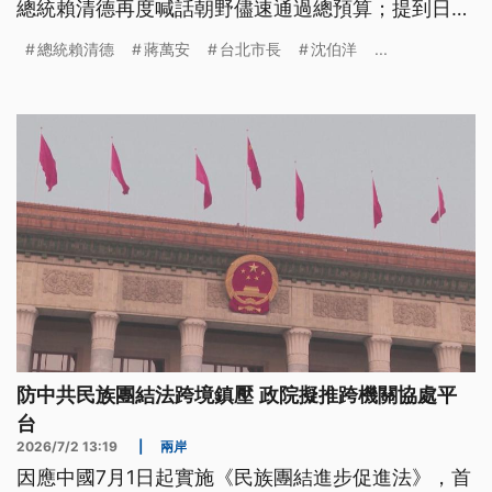
總統賴清德再度喊話朝野儘速通過總預算；提到日前
內湖淹水，他說地方政府應提出治水計劃。不過蔣萬
總統賴清德
蔣萬安
台北市長
沈伯洋
...
安隔空回擊，台灣不缺政治口水，應團結一致面對天
然災害。
防中共民族團結法跨境鎮壓 政院擬推跨機關協處平
台
2026/7/2 13:19
|
兩岸
因應中國7月1日起實施《民族團結進步促進法》，首