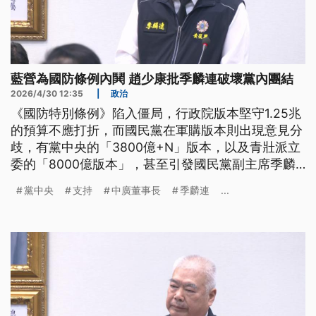
藍營為國防條例內鬨 趙少康批季麟連破壞黨內團結
2026/4/30 12:35
|
政治
《國防特別條例》陷入僵局，行政院版本堅守1.25兆
的預算不應打折，而國民黨在軍購版本則出現意見分
歧，有黨中央的「3800億+N」版本，以及青壯派立
委的「8000億版本」，甚至引發國民黨副主席季麟
連質疑立法院長韓國瑜的立場，揚言開除韓國瑜黨
黨中央
支持
中廣董事長
季麟連
...
籍，但這番言論則引發部份藍營立委不滿，要求季麟
連道歉，鄭麗文今（30）日則緩頰說，兩人老同志的
情誼不易被分化，外界不需要擴大解讀，並且強調國
民黨可充分討論軍購案，但是絕對不接受1.25兆天文
數字。