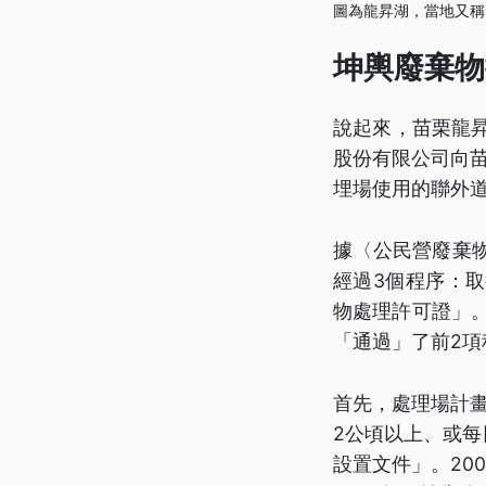
圖為龍昇湖，當地又稱
坤輿廢棄物
說起來，苗栗龍昇
股份有限公司向苗
埋場使用的聯外
據〈公民營廢棄
經過3個程序：
物處理許可證」
「通過」了前2
首先，處理場計畫
2公頃以上、或每
設置文件」。20