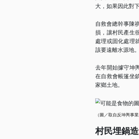
大，如果因此對
自救會總幹事陳
損，讓村民產生
處理或固化處理
該要遠離水源地
去年開始據守坤
在自救會帳篷坐
家鄉土地。
（圖／取自反坤輿事業
村民埋鍋造