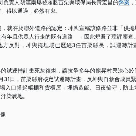
公司負責人胡漢南爆發賄賂苗栗縣環保局長黃宏昌的
弊案
，
畫」得以通過，必然有鬼。
鍵，就在於聯外道路的認定：坤輿宣稱該條路並非「供掩
之有年且供眾人行走的既有道路」，因此規避了環評審查。
地方反對，坤輿掩埋場已歷經3任苗栗縣長，試運轉計
坤輿的試運轉計畫死灰復燃，讓抗爭多年的龍昇村民決心
12月31日，苗栗縣府核定試運轉計畫，反坤輿自救會成員緊急
埋場入口搭起帳棚和貨櫃屋，埋鍋造飯、日夜輪守，防止
、汙染農地。