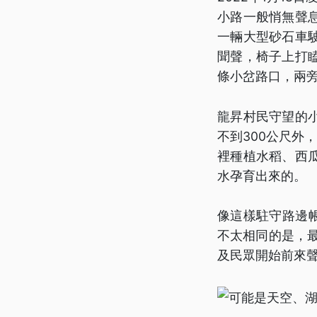
小路一般悄無聲
一輛大型砂石車
聞聲，椅子上打
條小岔路口，兩
龍昇村民守望的
不到300公尺外
裡種植水稻、西
水孕育出來的。
像這樣駐守路邊
不太相同的是，
及民眾開始前來