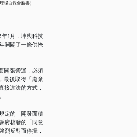
埋場自救會臉書）
2年1月，坤輿科技
3年開闢了一條供掩
要開張營運，必須
，最後取得「廢棄
直接違法的方式，
。
所規定的「開發面積
得縣府核發的「同意
民強烈反對而停擺，