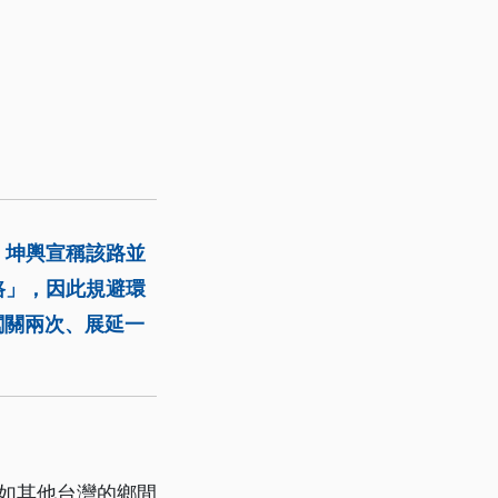
：坤輿宣稱該路並
路」，因此規避環
闖關兩次、展延一
該如其他台灣的鄉間