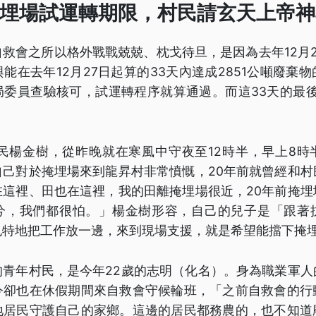
輿掩埋場試運轉期限，村民請玄天上帝
救會之所以格外戰戰兢兢、枕戈待旦，是因為去年12月
能在去年12月27日起算的33天內達成2851公噸廢棄
局委員查驗核可，試運轉程序就算通過。而這33天的最後
村民楊金樹，從昨晚就在寒風中守夜至12時半，早上8時
自己對於掩埋場來到龍昇村非常憤慨，20年前就曾經和村
在這裡、田也在這裡，我的田離掩埋場很近，20年前掩埋
兮，我們都很怕。」楊金樹形容，自己的兒子是「跟著
也特地把工作放一邊，來到現場支援，就是希望能擋下掩
的青年村民，是今年22歲的志明（化名）。身為職業軍人
今卻也在休假期間來自救會守候輪班，「之前自救會的行
地居民守護自己的家鄉。這邊的居民都務農的，也不知道