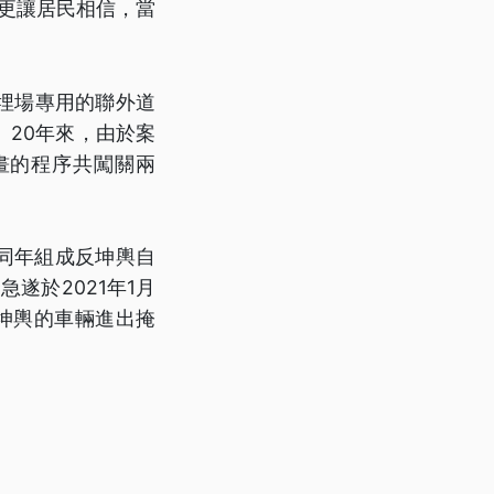
更讓居民相信，當
埋場專用的聯外道
20年來，由於案
畫的程序共闖關兩
於同年組成反坤輿自
遂於2021年1月
坤輿的車輛進出掩