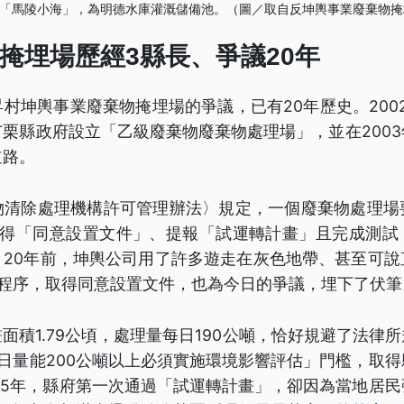
「馬陵小海」，為明德水庫灌溉儲備池。（圖／取自反坤輿事業廢棄物掩
掩埋場歷經3縣長、爭議20年
村坤輿事業廢棄物掩埋場的爭議，已有20年歷史。200
栗縣政府設立「乙級廢棄物廢棄物處理場」，並在200
道路。
物清除處理機構許可管理辦法〉規定，一個廢棄物處理場
取得「同意設置文件」、提報「試運轉計畫」且完成測試
。20年前，坤輿公司用了許多遊走在灰色地帶、甚至可說
項程序，取得同意設置文件，也為今日的爭議，埋下了伏筆
面積1.79公頃，處理量每日190公噸，恰好規避了法律
日量能200公噸以上必須實施環境影響評估」門檻，取
05年，縣府第一次通過「試運轉計畫」，卻因為當地居