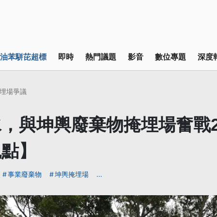
油苯駢芘超標
即時
熱門議題
影音
數位專題
深度
埋場爭議
，與坤輿廢棄物掩埋場奮戰2
觀點】
事業廢棄物
坤輿掩埋場
...