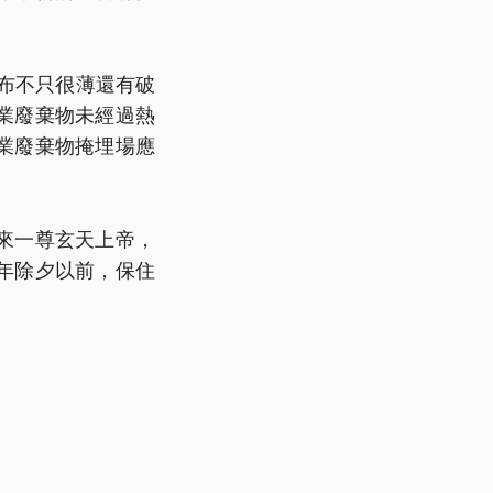
布不只很薄還有破
業廢棄物未經過熱
業廢棄物掩埋場應
來一尊玄天上帝，
年除夕以前，保住