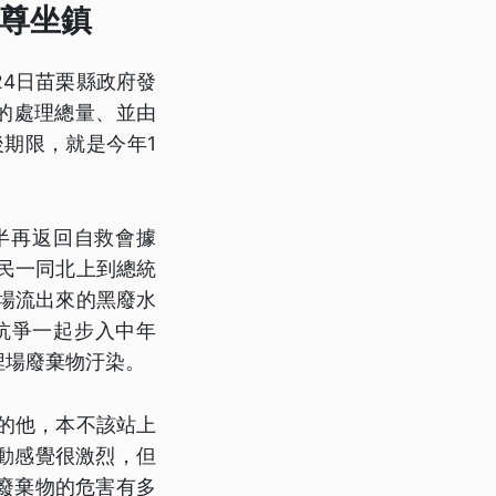
神尊坐鎮
24日苗栗縣政府發
物的處理總量、並由
期限，就是今年1
半再返回自救會據
民一同北上到總統
場流出來的黑廢水
抗爭一起步入中年
埋場廢棄物汙染。
的他，本不該站上
動感覺很激烈，但
廢棄物的危害有多