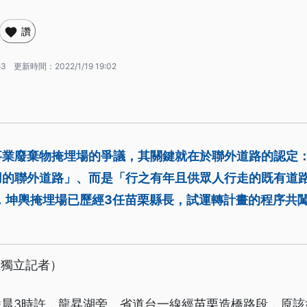
讚
53
更新時間：
2022/1/19 19:02
事業廢棄物掩埋場的爭議，其關鍵就在於聯外道路的認定
用的聯外道路」、而是「行之有年且供眾人行走的既有道
，坤輿掩埋場已歷經3任苗栗縣長，試運轉計畫的程序共
，獨立記者）
8日凌晨3時許，龍昇湖旁、省道台一線經苗栗造橋路段，原