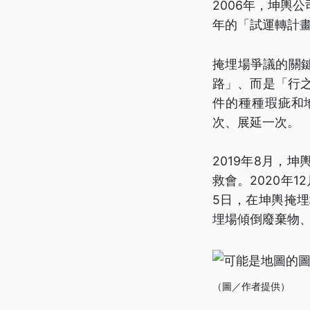
2006年，坤輿
年的「試運轉計
掩埋場爭議的關
路」、而是「行
件的種種瑕疵和
次、展延一次。
2019年8月，
救會。2020年
5日，在坤輿掩
埋場傾倒廢棄物
（圖／作者提供）