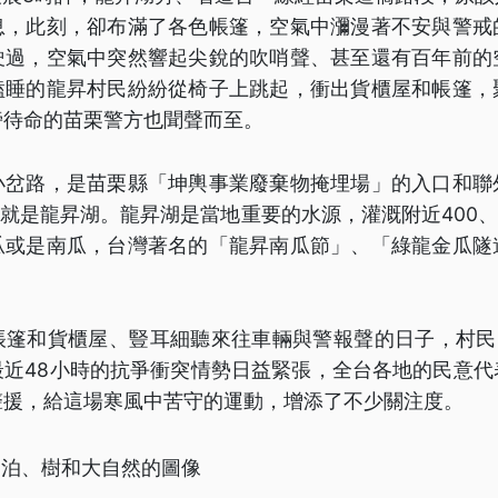
息，此刻，卻布滿了各色帳篷，空氣中瀰漫著不安與警戒
駛過，空氣中突然響起尖銳的吹哨聲、甚至還有百年前的
瞌睡的龍昇村民紛紛從椅子上跳起，衝出貨櫃屋和帳篷，
旁待命的苗栗警方也聞聲而至。
小岔路，是苗栗縣「坤輿事業廢棄物掩埋場」的入口和聯
，就是龍昇湖。龍昇湖是當地重要的水源，灌溉附近400、
瓜或是南瓜，台灣著名的「龍昇南瓜節」、「綠龍金瓜隧
帳篷和貨櫃屋、豎耳細聽來往車輛與警報聲的日子，村民已
最近48小時的抗爭衝突情勢日益緊張，全台各地的民意代
聲援，給這場寒風中苦守的運動，增添了不少關注度。