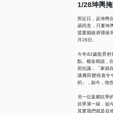
1/28坤
而近日，反坤輿自
函同意，只要坤輿
苗栗縣政府環保
月28日。
今年82歲龍昇
點。楊金樹說，
府抗議，「家就
讓農田變得臭兮
的」，如今，他
另一位返鄉抗爭
抗爭第一線，如
其實我們就是在