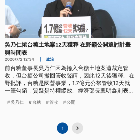
吳乃仁捲台糖土地案12天獲釋 在野籲公開追討計畫
與時間表
2026/7/2 12:34
|
政治
前台糖董事長吳乃仁因為捲入台糖土地案遭裁定管
收，但台糖公司撤回管收聲請，因此12天後獲釋。在
野批評，台糖是國營事業，1.7億元公帑管收12天就
一筆勾銷，質疑是特權縱放。經濟部長龔明鑫則表
示，主因是吳乃仁律師承諾將提出協商或清償計畫，
吳乃仁
台糖
管收
公開
台糖被動撤回，也希望債務協商順利。
1