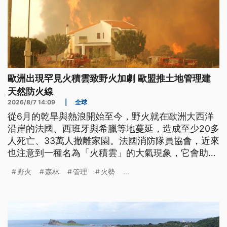
歐洲出現罕見火積雲致野火加劇 歐盟推土地管理建
天然防火線
2026/8/7 14:09
|
全球
從6月的乾旱與熱浪開始至今，野火就在歐洲大西洋
沿岸的法國、西班牙與希臘等地蔓延，造成至少20多
人死亡、33萬人撤離家園。法國消防隊員協會，近來
也注意到一種名為「火積雲」的大氣現象，它會助長
野火，導致難以滅絕。火積雲對美加與澳洲來說其實
野火
森林
管理
火勢
...
並不陌生，但在歐洲，卻是前所未見。專家表示，在
氣候不斷變暖之下，研究地球大氣層，並在森林裡建
立自然防火帶，將是歐洲未來防堵野火的新挑戰。