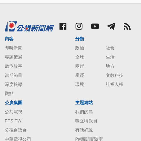
內容
分類
即時新聞
政治
社會
專題策展
全球
生活
數位敘事
兩岸
地方
當期節目
產經
文教科技
深度報導
環境
社福人權
觀點
公廣集團
主題網站
公共電視
我們的島
PTS TW
獨立特派員
公視台語台
有話好說
中華電視公司
P#新聞實驗室