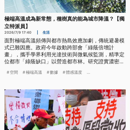
極端高溫成為新常態，種樹真的能為城市降溫？【獨
立特派員】
2026/7/9 17:40
|
生活
面對極端高溫頻傳與都市熱島效應加劇，傳統避暑模
式已難因應。政府今年啟動跨部會「綠蔭倍增計
畫」，攜手學界利用光達技術與微氣候監測，精準定
位都市「綠蔭缺口」以營造都市林。研究證實濃密樹
蔭能有效調降體感溫度達2至8度，同時結合智慧科技
空間
極端高溫
數據
體感溫度
...
防範路樹倒伏風險。透過科學化種樹、數位模擬與永
續養護，始能建構具抗熱韌性的永續城市。