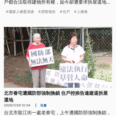
戶都合法取得建物所有權，如今卻遭要求拆屋還地。
監察院國家人權委員會也在今日公布一份與迫遷相關
國家人權委員會
調查報告
住戶
人權會
的階段性調查報告，指出不少被迫遷移的居民，收到
的第一份通知就是法院訴訟，知情權不足，建議修法
完善程序，建立更完整的居住權保障機制。
北市眷宅遭國防部強制換鎖 住戶控挨告違建逼拆屋
還地
2026/7/29 12:34
|
社會
台北市龍江街一處老眷宅，上午遭國防部強制換鎖，