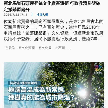
新北馬崗石頭屋登錄文化資產遭拒 行政救濟勝訴確
定撤銷原處分
2026/7/22 17:11
|
社福人權
位於新北貢寮的馬崗石頭屋聚落，是東北角最古老的
石頭屋聚落之一，已有百年歷史，當地居民2018年
申請登錄「聚落建築群」文化資產，但遭新北市政府
決議不予登錄。居民不服提起行政救濟，歷經7年訴
訟後，本（7）月獲判決撤銷不登錄處分確定。
居民
文化資產
文化局
石頭
...