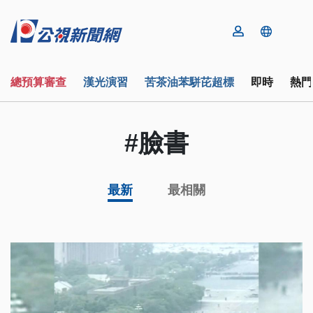
總預算審查
漢光演習
苦茶油苯駢芘超標
即時
熱門
#臉書
最新
最相關