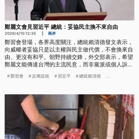
鄭麗文會見習近平 總統：妥協民主換不來自由
2026/4/10 12:35
|
兩岸
鄭習會登場，各界高度關注，總統賴清德發文表示，
向威權者妥協只是以主權與民主做代價，不會換來自
由、更沒有和平。朝野持續交鋒，外交部表示，希望
鄭麗文能傳達台灣的主流民意，而非黨派或個人訴
求。綠委批評，如果鄭麗文配合反獨促統，將帶給國
鄭習會
反獨促統
習近平
總統賴清德
...
際社會錯誤訊息；藍委則認為，可以針對鄭習會內容
評論，但不希望政治臆測。