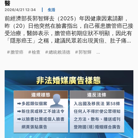
醫
2026/4/21 12:34
|
生活
前經濟部長郭智輝去（2025）年因健康因素請辭，
昨（20）日他突然在臉書指出，自己罹患膽管癌已接
受治療，醫師表示，膽管癌初期症狀不明顯，因此有
「隱形癌王」之稱，建議民眾若出現黃疸、肚子痛、
食慾下降等症狀，應及早就醫檢查。
膽管癌
檢查
總統賴清德
郭智輝
...