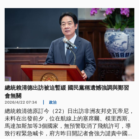
持資源。
總統賴清德出訪被迫暫緩 國民黨稱遺憾強調與鄭習
會無關
2026/4/22 07:34
|
政治
總統賴清德原訂今（22）日出訪非洲友邦史瓦帝尼，
未料在出發前夕，位在航線上的塞席爾、模里西斯、
馬達加斯加等3個國家，無預警取消了飛航許可，導
致行程緊急喊卡，府方昨日開記者會強力譴責中國的