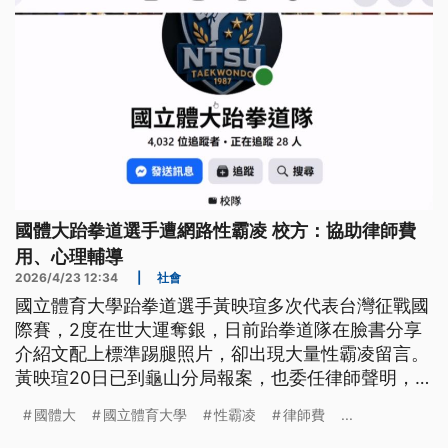
國體大跆拳道選手遭網路性霸凌 校方：協助律師費
用、心理輔導
2026/4/23 12:34
|
社會
國立體育大學跆拳道選手黃映瑄多次代表台灣征戰國
際賽，2度在世大運奪銀，日前跆拳道隊在臉書分享
介紹文配上標準踢腿照片，卻出現大量性霸凌留言。
黃映瑄20日已到龜山分局報案，也委任律師聲明，要
求發表惡意留言的網友公開道歉；國體大則表示，協
國體大
國立體育大學
性霸凌
律師費
...
助處理相關律師費用，並提供心理諮商輔導及相關支