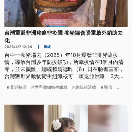
台灣重返非洲豬瘟非疫國 養豬協會盼重啟外銷助去
化
2026/4/7 12:34
|
產經
台中一養豬場去（2025）年10月爆發非洲豬瘟疫
情，導致台灣多年防疫破功，所幸疫情在1個月內清
零，並未擴散；總統賴清德昨（6）日在臉書宣布，
台灣獲世界動物衛生組織核可，重返亞洲唯一3大豬
病非疫國。由於非洲豬瘟帶來的影響，讓豬價至今仍
非洲豬瘟
世界動物衛生組織
總統賴清德
豬價
...
持續低迷，養豬協會也希望政府能盡快重啟外銷並協
助去化，穩定市場豬價。