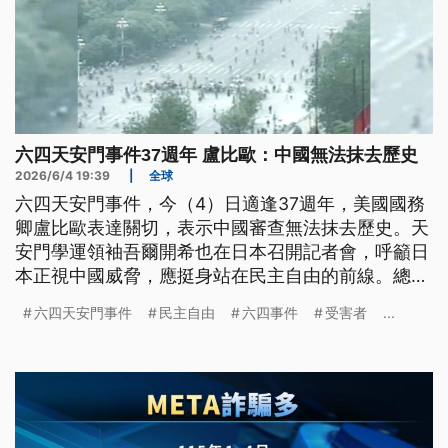
六四天安門事件37週年 盧比歐：中國無法抹去歷史
2026/6/4 19:39
|
全球
六四天安門事件，今（4）日適逢37週年，美國國務
卿盧比歐表達關切，表示中國審查無法抹去歷史。天
安門學運領袖吾爾開希也在日本召開記者會，呼籲日
本正視中國威脅，應挺身站在民主自由的前線。總統
賴清德臉書發文，期盼中國正視六四事件，承認真
六四天安門事件
民主自由
六四事件
受害者
...
相、撫慰傷痛，開啟和解與對話。民團與NGO團體晚
間舉行哀悼晚會，呼籲社會正視中國跨國鎮壓，打擊
民主自由。