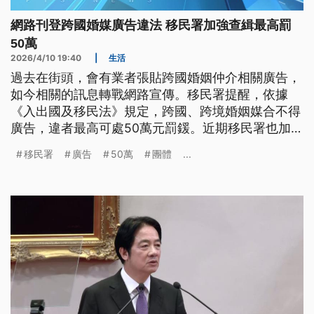
網路刊登跨國婚媒廣告違法 移民署加強查緝最高罰
50萬
2026/4/10 19:40
|
生活
過去在街頭，會有業者張貼跨國婚姻仲介相關廣告，
如今相關的訊息轉戰網路宣傳。移民署提醒，依據
《入出國及移民法》規定，跨國、跨境婚姻媒合不得
廣告，違者最高可處50萬元罰鍰。近期移民署也加強
查緝，發現有民眾及移工在臉書或社群團體貼文介紹
移民署
廣告
50萬
團體
...
跨國婚媒對象，目前已查獲10餘起違法案件。