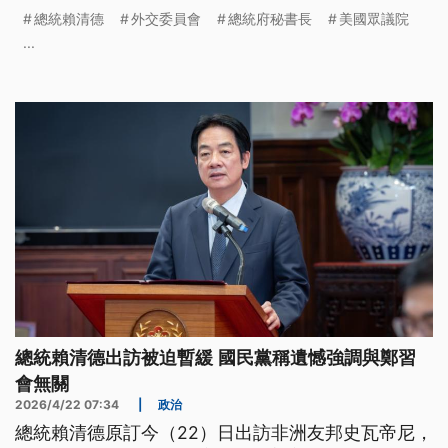
粗暴行徑，國際間也發聲挺台。
總統賴清德
外交委員會
總統府秘書長
美國眾議院
...
總統賴清德出訪被迫暫緩 國民黨稱遺憾強調與鄭習
會無關
2026/4/22 07:34
|
政治
總統賴清德原訂今（22）日出訪非洲友邦史瓦帝尼，