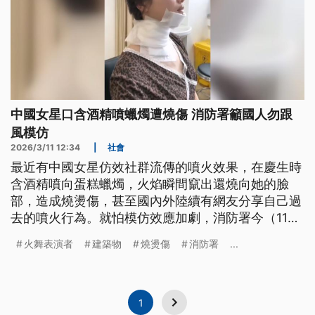
中國女星口含酒精噴蠟燭遭燒傷 消防署籲國人勿跟
風模仿
2026/3/11 12:34
|
社會
最近有中國女星仿效社群流傳的噴火效果，在慶生時
含酒精噴向蛋糕蠟燭，火焰瞬間竄出還燒向她的臉
部，造成燒燙傷，甚至國內外陸續有網友分享自己過
去的噴火行為。就怕模仿效應加劇，消防署今（11）
日緊急呼籲相關行為極度危險，不要隨易玩火，而且
火舞表演者
建築物
燒燙傷
消防署
...
《消防法》規也明定，要是未經許可，在公眾使用的
建築物等處進行產生火焰、火花或火星等表演，最高
可開罰15萬。
1