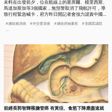
未料在出發前夕，位在航線上的塞席爾、模里西斯、
馬達加斯加等3個國家，無預警取消了飛航許可，導
致行程緊急喊卡，府方昨日開記者會強力譴責中國的
粗暴行徑，國際間也發聲挺台。
總統賴清德
外交委員會
總統府秘書長
美國眾議院
...
前經長郭智輝罹膽管癌 有黃疸、食慾下降應盡速就