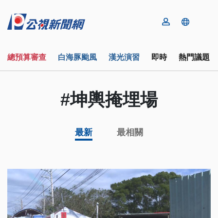
總預算審查
白海豚颱風
漢光演習
即時
熱門議題
#坤輿掩埋場
最新
最相關