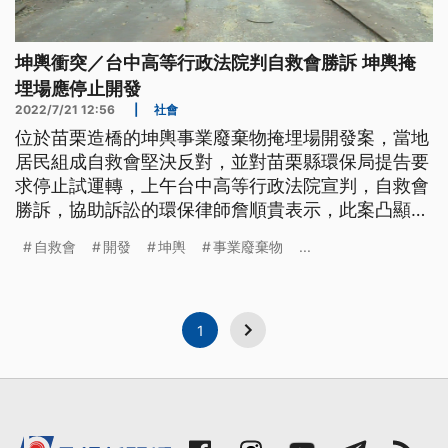
坤輿衝突／台中高等行政法院判自救會勝訴 坤輿掩
埋場應停止開發
2022/7/21 12:56
|
社會
位於苗栗造橋的坤輿事業廢棄物掩埋場開發案，當地
居民組成自救會堅決反對，並對苗栗縣環保局提告要
求停止試運轉，上午台中高等行政法院宣判，自救會
勝訴，協助訴訟的環保律師詹順貴表示，此案凸顯開
發面積不是開發單位想切割就能切割，而苗栗縣環保
自救會
開發
坤輿
事業廢棄物
...
局回應，會尊重判決結果，停止試運轉。
1