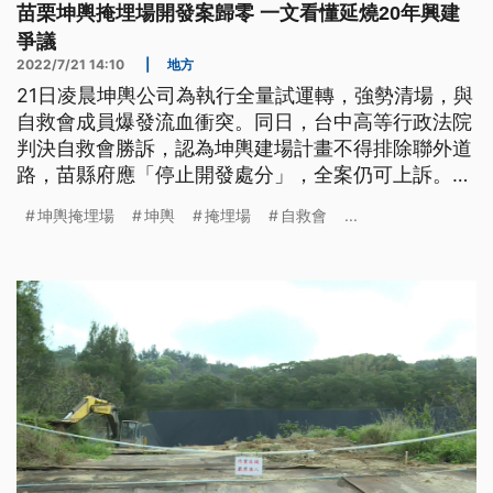
苗栗坤輿掩埋場開發案歸零 一文看懂延燒20年興建
爭議
2022/7/21 14:10
|
地方
21日凌晨坤輿公司為執行全量試運轉，強勢清場，與
自救會成員爆發流血衝突。同日，台中高等行政法院
判決自救會勝訴，認為坤輿建場計畫不得排除聯外道
路，苗縣府應「停止開發處分」，全案仍可上訴。若
坤輿9月15日前仍未取得處理許可，原先的同意設置
坤輿掩埋場
坤輿
掩埋場
自救會
...
許可自動失效，開發案形同歸零。