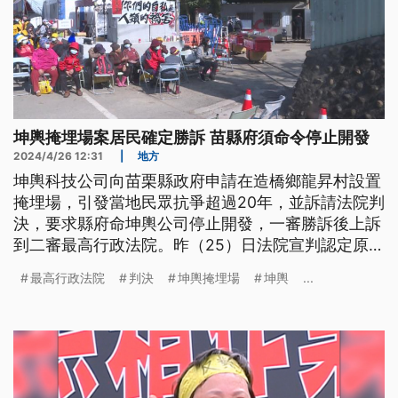
坤輿掩埋場案居民確定勝訴 苗縣府須命令停止開發
2024/4/26 12:31
|
地方
坤輿科技公司向苗栗縣政府申請在造橋鄉龍昇村設置
掩埋場，引發當地民眾抗爭超過20年，並訴請法院判
決，要求縣府命坤輿公司停止開發，一審勝訴後上訴
到二審最高行政法院。昨（25）日法院宣判認定原判
決無誤，駁回上訴定讞。自救會認為，這證明當年的
最高行政法院
判決
坤輿掩埋場
坤輿
...
抗爭具有正當性，環保局則說尊重法院判決。