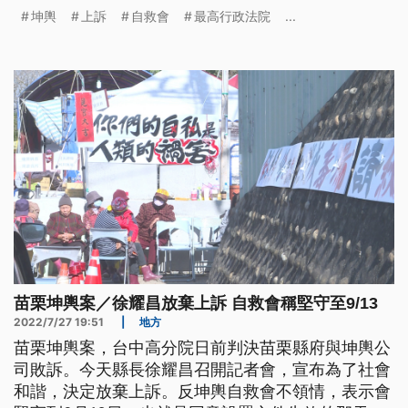
那天為止，也擔心坤輿後續會提出國賠。
坤輿
上訴
自救會
最高行政法院
...
苗栗坤輿案／徐耀昌放棄上訴 自救會稱堅守至9/13
2022/7/27 19:51
|
地方
苗栗坤輿案，台中高分院日前判決苗栗縣府與坤輿公
司敗訴。今天縣長徐耀昌召開記者會，宣布為了社會
和諧，決定放棄上訴。反坤輿自救會不領情，表示會