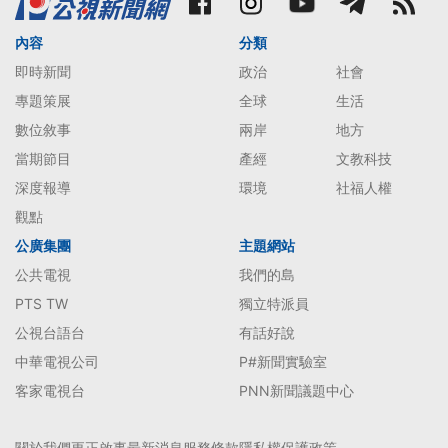
內容
分類
即時新聞
政治
社會
專題策展
全球
生活
數位敘事
兩岸
地方
當期節目
產經
文教科技
深度報導
環境
社福人權
觀點
公廣集團
主題網站
公共電視
我們的島
PTS TW
獨立特派員
公視台語台
有話好說
中華電視公司
P#新聞實驗室
客家電視台
PNN新聞議題中心
關於我們
更正啟事
最新消息
服務條款
隱私權保護政策