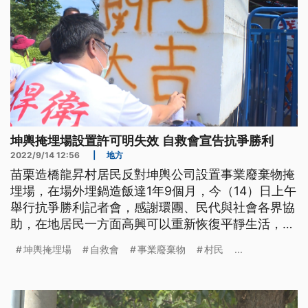
坤輿掩埋場設置許可明失效 自救會宣告抗爭勝利
2022/9/14 12:56
|
地方
苗栗造橋龍昇村居民反對坤輿公司設置事業廢棄物掩
埋場，在場外埋鍋造飯達1年9個月，今（14）日上午
舉行抗爭勝利記者會，感謝環團、民代與社會各界協
助，在地居民一方面高興可以重新恢復平靜生活，另
一方面也在場外加裝監視器，監控廢棄物是否有被偷
坤輿掩埋場
自救會
事業廢棄物
村民
...
運掩埋。