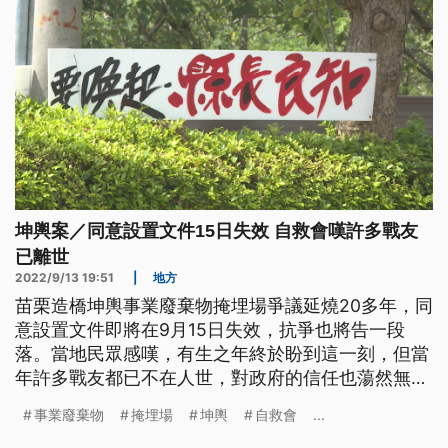
坤輿案／同意設置文件15日失效 自救會嘆許多戰友
已離世
2022/9/13 19:51
|
地方
苗栗造橋坤輿事業廢棄物掩埋場爭議延燒20多年，同
意設置文件即將在9月15日失效，抗爭也將告一段
落。當地民眾感嘆，有生之年終於盼到這一刻，但當
年許多戰友都已不在人世，對政府的信任也蕩然無
存。
事業廢棄物
掩埋場
坤輿
自救會
...