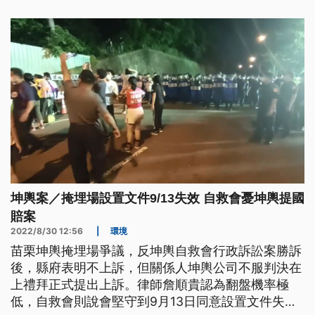
坤輿案／掩埋場設置文件9/13失效 自救會憂坤輿提國
賠案
2022/8/30 12:56
|
環境
苗栗坤輿掩埋場爭議，反坤輿自救會行政訴訟案勝訴
後，縣府表明不上訴，但關係人坤輿公司不服判決在
上禮拜正式提出上訴。律師詹順貴認為翻盤機率極
低，自救會則說會堅守到9月13日同意設置文件失效