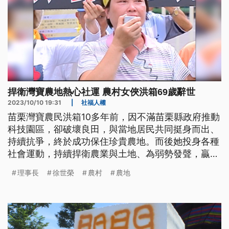
捍衛灣寶農地熱心社運 農村女俠洪箱69歲辭世
2023/10/10 19:31
|
社福人權
苗栗灣寶農民洪箱10多年前，因不滿苗栗縣政府推動
科技園區，卻破壞良田，與當地居民共同挺身而出、
持續抗爭，終於成功保住珍貴農地。而後她投身各種
社會運動，持續捍衛農業與土地、為弱勢發聲，贏得
農村女俠稱號，不過罹病的她，於昨（9）晚9時多離
理事長
徐世榮
農村
農地
世，享壽69歲。