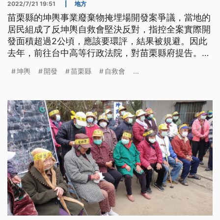
2022/7/21 19:51
|
地方
苗栗縣的坤輿事業廢棄物掩埋場開發案爭議，當地的
居民組成了反坤輿自救會堅決反對，指控全案實際開
發面積超過2公頃，應該要環評，結果被規避。因此
去年，前往台中高等行政法院，對苗栗縣府提告。合
議庭認為，全案應該要加上掩埋場的聯外道路，還有
坤輿
開發
苗栗縣
自救會
...
水泥建物，以及地磅站土地，加總之後的確超過2公
頃需要環評，判苗栗縣同意開發的行政處分無效，對
此縣府表示尊重，將停止坤輿試運轉。