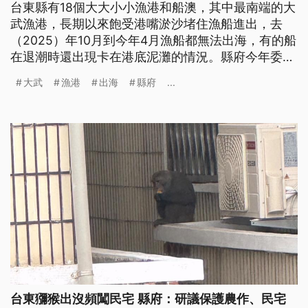
台東縣有18個大大小小漁港和船澳，其中最南端的大
武漁港，長期以來飽受港嘴淤沙堵住漁船進出，去
（2025）年10月到今年4月漁船都無法出海，有的船
在退潮時還出現卡在港底泥灘的情況。縣府今年委託
台東區漁會，將過去遇到災害才搶通港嘴的作法，改
大武
漁港
出海
縣府
...
為常年小規模清淤，讓小船能夠進出。
台東獼猴出沒頻闖民宅 縣府：研議保護農作、民宅