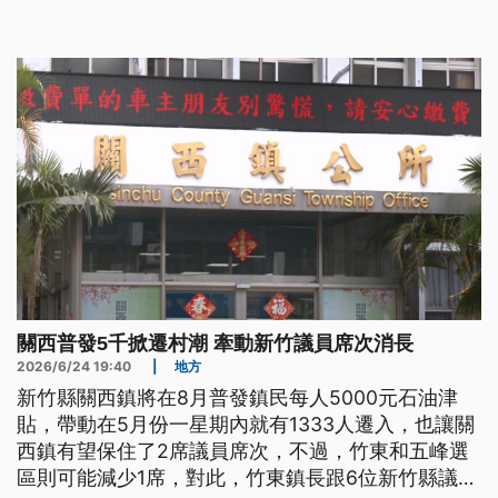
和環保局到溪床會勘，發現有破碎過的水泥塊和柏油
路面，但鄉公所認為是自然掉落；不過環保局表示，
會要求鄉公所監督施工廠商清除，避免溪流堵塞影響
安全和生態。
關西普發5千掀遷村潮 牽動新竹議員席次消長
2026/6/24 19:40
|
地方
新竹縣關西鎮將在8月普發鎮民每人5000元石油津
貼，帶動在5月份一星期內就有1333人遷入，也讓關
西鎮有望保住了2席議員席次，不過，竹東和五峰選
區則可能減少1席，對此，竹東鎮長跟6位新竹縣議