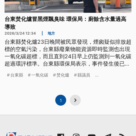
台東焚化爐冒黑煙飄臭味 環保局：廚餘含水量過高
導致
2026/3/24 12:34
|
地方
台東縣焚化爐23日晚間被民眾發現，煙囪疑似排放超
標的空氣污染，台東縣廢棄物能資源即時監測也出現
一氧化碳超標，而且直到24日早上仍監測到一氧化碳
超過環評標準。台東縣環保局表示，事件發生後已立
即請廠商調整，原因是垃圾中含水量過高，疑似台東
台東縣
一氧化碳
焚化爐
縣議員
...
縣廚餘廠還在改建，家戶廚餘產生過多的水造成。
1