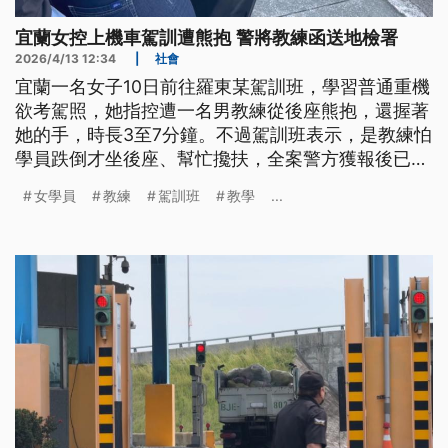
宜蘭女控上機車駕訓遭熊抱 警將教練函送地檢署
2026/4/13 12:34
|
社會
宜蘭一名女子10日前往羅東某駕訓班，學習普通重機
欲考駕照，她指控遭一名男教練從後座熊抱，還握著
她的手，時長3至7分鐘。不過駕訓班表示，是教練怕
學員跌倒才坐後座、幫忙攙扶，全案警方獲報後已將
教練函送地檢署偵辦。
女學員
教練
駕訓班
教學
...