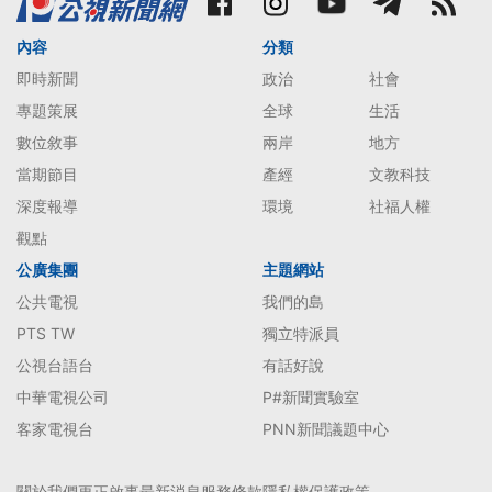
內容
分類
即時新聞
政治
社會
專題策展
全球
生活
數位敘事
兩岸
地方
當期節目
產經
文教科技
深度報導
環境
社福人權
觀點
公廣集團
主題網站
公共電視
我們的島
PTS TW
獨立特派員
公視台語台
有話好說
中華電視公司
P#新聞實驗室
客家電視台
PNN新聞議題中心
關於我們
更正啟事
最新消息
服務條款
隱私權保護政策