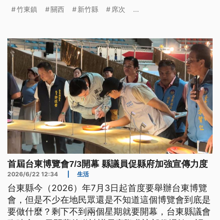
員，今（24）日前往縣選委會抗議，也向關西鎮長、
竹東鎮
關西
新竹縣
席次
...
關西鎮民代表會主席等人，提出期約賄選告訴。
首屆台東博覽會7/3開幕 縣議員促縣府加強宣傳力度
2026/6/22 12:34
|
生活
台東縣今（2026）年7月3日起首度要舉辦台東博覽
會，但是不少在地民眾還是不知道這個博覽會到底是
要做什麼？剩下不到兩個星期就要開幕，台東縣議會