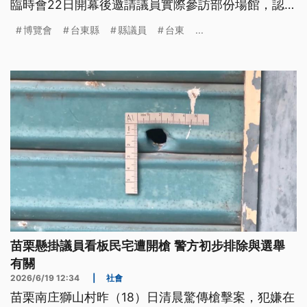
臨時會22日開幕後邀請議員實際參訪部份場館，認為
可以促進暑期的觀光，但7個主展場和16個衛星展館
博覽會
台東縣
縣議員
台東
...
的參訪動線安排和宣傳還需要改善。
苗栗懸掛議員看板民宅遭開槍 警方初步排除與選舉
有關
2026/6/19 12:34
|
社會
苗栗南庄獅山村昨（18）日清晨驚傳槍擊案，犯嫌在