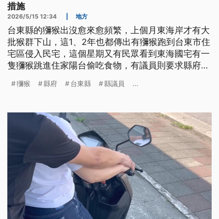
措施
2026/5/15 12:34
|
地方
台東縣的獼猴出沒愈來愈頻繁，上個月東海岸才有大
批猴群下山，這1、2年也都傳出有獼猴跑到台東市住
宅區侵入民宅，這個星期又有民眾看到東海國宅有一
隻獼猴跳進住家陽台偷吃食物，有議員則要求縣府建
立系統性防猴措施。
獼猴
縣府
台東縣
縣議員
...