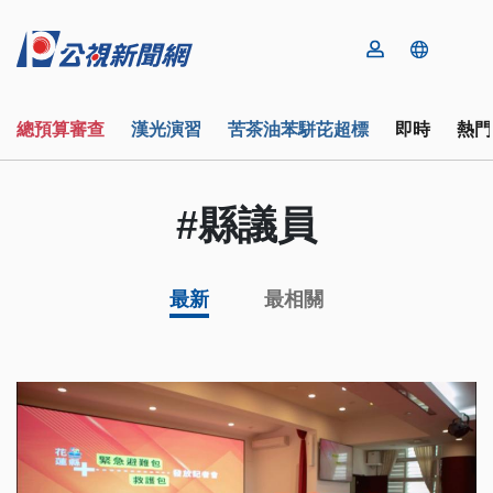
總預算審查
漢光演習
苦茶油苯駢芘超標
即時
熱門
#縣議員
最新
最相關