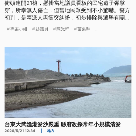
街頭連開21槍，懸掛當地議員看板的民宅遭子彈擊
穿，所幸無人傷亡，但當地民眾受到不小驚嚇。警方
初判，是兩派人馬衝突糾紛，初步排除與選舉有關，
已成立專案小組全力追緝涉案人員。
專案小組
縣議員
陳光軒
苗栗縣
...
台東大武漁港淤沙嚴重 縣府改採常年小規模清淤
2026/5/21 12:34
|
地方