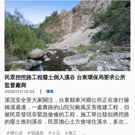
民眾控挖路工程廢土倒入溪谷 台東環保局要求公所
監督廠商
2026/7/17 12:34
|
環境
溪流安全受大家關注，台東縣東河鄉公所正在進行籐
橋溪週邊，一處農路的山陀兒颱風災害復建工程，但
被民眾發現非緊急搶修的工程，施工單位疑似將挖路
的廢土推到溪谷，民眾擔心土方會堵住溪水，多次向
有關單位反映無效，於是向警方報案，也請民意代表
鄉公所
縣議員
土石
施工
...