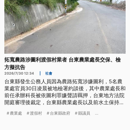
拓寬農路涉圖利渡假村業者 台東農業處長交保、檢
方擬抗告
2026/7/30 12:34
|
社會
台東縣發生公務人員因為農路拓寬涉嫌圖利，5名農
業處官員30日凌晨被地檢署約談後，其中農業處長和
前任承辦科長被依圖利罪嫌聲請羈押，台東地方法院
開庭審理後裁定，台東縣農業處長以及前水土保持科
科長，分別以20萬及10萬元交保，並限制出海出境8
農業處
渡假村
台東縣政府
縣議員
...
個月。不過檢方不服，表示會提抗告。