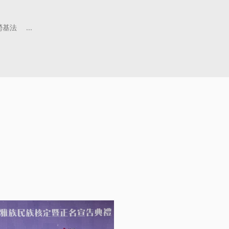
勞基法
...