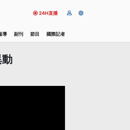
24H直播
報導
副刊
節目
國際記者
異動