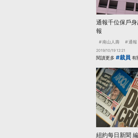
通報千位保戶身
報
南山人壽
通報
2019/10/19 12:21
#裁員
閱讀更多
有
紐約每日新聞 