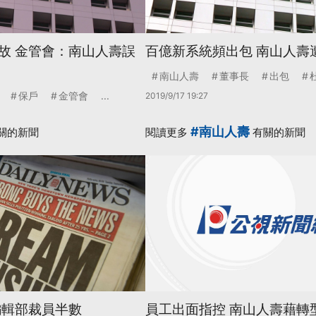
故 金管會：南山人壽誤
百億新系統頻出包 南山人壽
南山人壽
董事長
出包
保戶
金管會
...
2019/9/17 19:27
#南山人壽
關的新聞
閱讀更多
有關的新聞
編輯部裁員半數
員工出面指控 南山人壽藉轉