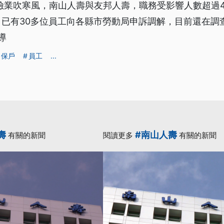
險業吹寒風，南山人壽與友邦人壽，職務受影響人數超過4
已有30多位員工向各縣市勞動局申訴調解，目前還在調
導
保戶
員工
...
壽
#南山人壽
有關的新聞
閱讀更多
有關的新聞