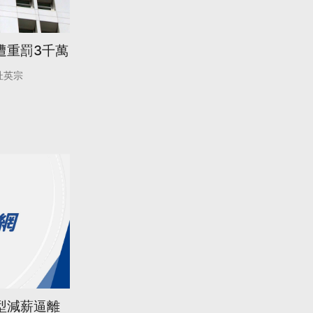
遭重罰3千萬
杜英宗
型減薪逼離