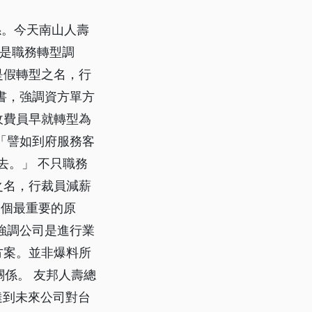
係。今天南山人壽
應是職務轉型調
是假轉型之名，行
書，強調資方單方
收費員早就轉型為
「譬如到府服務客
去。」 不只職務
之名，行裁員減薪
一個最重要的原
強調公司是進行業
方案。並非爆料所
關係。 友邦人壽總
達到未來公司對台