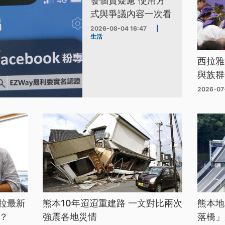
發個資疑慮 使用方
式與爭議內容一次看
2026-08-04 16:47
|
生活
西拉雅
與族群
2026-07
拉最新
熊本10年迢迢重建路 一文對比兩次
熊本地
？
強震各地災情
落橋」