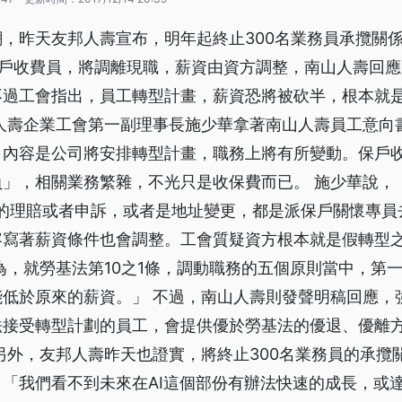
，昨天友邦人壽宣布，明年起終止300名業務員承攬關
保戶收費員，將調離現職，薪資由資方調整，南山人壽回
不過工會指出，員工轉型計畫，薪資恐將被砍半，根本就
山人壽企業工會第一副理事長施少華拿著南山人壽員工意向
，內容是公司將安排轉型計畫，職務上將有所變動。保戶
員」，相關業務繁雜，不光只是收保費而已。 施少華說，
0的理賠或者申訴，或者是地址變更，都是派保戶關懷專員
容寫著薪資條件也會調整。工會質疑資方根本就是假轉型
為，就勞基法第10之1條，調動職務的五個原則當中，第
能低於原來的薪資。」 不過，南山人壽則發聲明稿回應，
法接受轉型計劃的員工，會提供優於勞基法的優退、優離
另外，友邦人壽昨天也證實，將終止300名業務員的承攬
「我們看不到未來在AI這個部份有辦法快速的成長，或