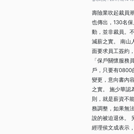
壽險業吹起裁員潮
也傳出，130名
動，並非裁員。
減薪之實。 南
面要求員工簽約
「保戶關懷服務
戶，只要有080
變更，意向書內
之實。 施少華認
則，就是薪資不
務調整，如果無
說的被迫退休。 
經理侯文成表示，