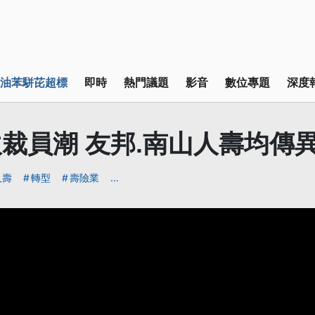
油苯駢芘超標
即時
熱門議題
影音
數位專題
深度
裁員潮 友邦.南山人壽均傳
人壽
轉型
壽險業
...