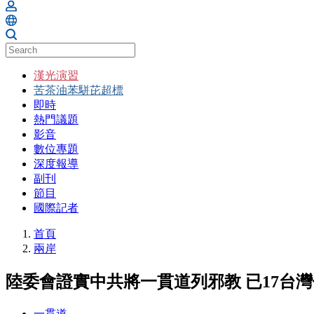
漢光演習
苦茶油苯駢芘超標
即時
熱門議題
影音
數位專題
深度報導
副刊
節目
國際記者
首頁
兩岸
陸委會證實中共將一貫道列邪教 已17台
一貫道