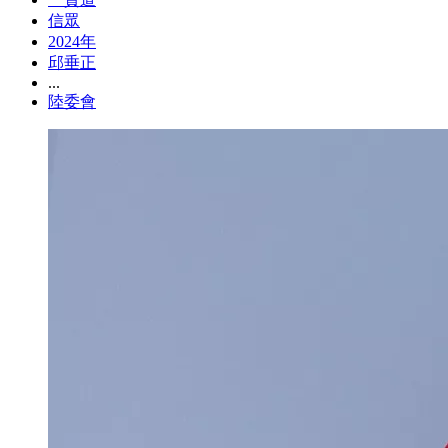
信眾
2024年
邱垂正
...
陸委會