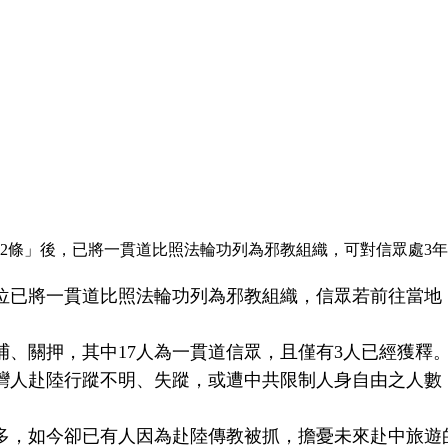
獨22條」後，已將一貫道比照法輪功列為邪教組織，可對信眾處3
位已將一貫道比照法輪功列為邪教組織，信眾若前往當地，
捕、關押，其中17人為一貫道信眾，且僅有3人已經獲釋
灣人赴陸行蹤不明、失蹤，或遭中共限制人身自由之人數，已從
多，如今卻已有人因為赴陸傳教被抓，擔憂未來赴中旅遊