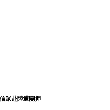
灣信眾赴陸遭關押