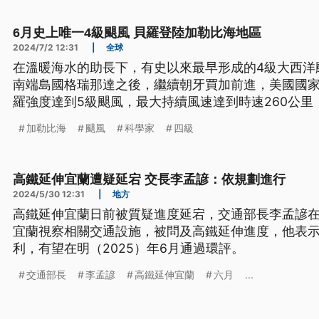
6月史上唯一4級颶風 貝羅登陸加勒比海地區
2024/7/2 12:31
|
全球
在溫暖海水的助長下，有史以來最早形成的4級大西洋
南端島國格瑞那達之後，繼續朝牙買加前進，美國國
羅強度達到5級颶風，最大持續風速達到時速260公
加勒比海
颶風
科學家
四級
高鐵延伸宜蘭遭疑延宕 交長李孟諺：依規劃進行
2024/5/30 12:31
|
地方
高鐵延伸宜蘭日前被質疑進度延宕，交通部長李孟諺在
宜蘭視察相關交通設施，被問及高鐵延伸進度，他表
利，有望在明（2025）年6月通過環評。
交通部長
李孟諺
高鐵延伸宜蘭
六月
...