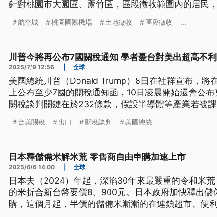
針對桃園市大園區、蘆竹區，區段徵收範圍內的居民
策，居民們陸續搬離家園。
航空城
桃園國際機場
土地徵收
區段徵收
...
川普今將再公布7國關稅通知 學者憂台對美出超高不
2025/7/9 12:56
|
全球
美國總統川普（Donald Trump）8日在社群宣布
上公布至少7國的關稅通知函，10日凌晨開始還會公
關稅談判關鍵在於232條款，假設半導體等產業若被
台美關稅
出口
關稅談判
美國總統
...
日本釋儲備米解米荒 零售商自由申購加速上市
2025/6/6 14:00
|
全球
日本去（2024）年起，深陷30年來最嚴重的令和米
的米折合新台幣要價8、900元。日本政府加快釋出
購，這個月起，半價的儲備米漸漸的在連鎖超市、便
歸合理價位還需要時間。