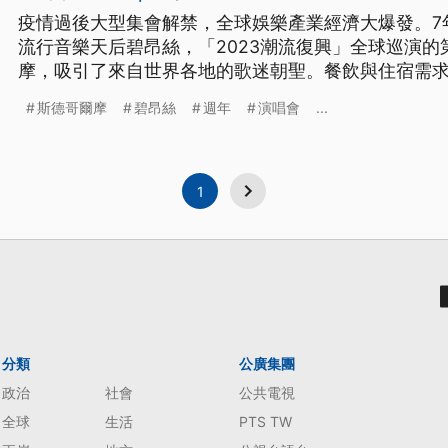
疫情過後大型集會解禁，全球娛樂產業經濟大爆發。7
流行音樂天后碧昂絲，「2023潮流復興」全球巡演
摩，吸引了來自世界各地的歌迷朝聖。餐飲與住宿需求
月份通膨率較原先預期的9.4%高出0.3%。
斯德哥爾摩
碧昂絲
週年
演唱會
...
1
分類
公廣集團
政治
社會
公共電視
全球
生活
PTS TW