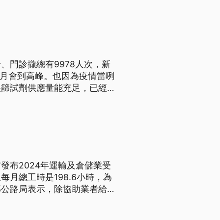
、門診攏總有9978人次，新
六月會到高峰。也因為疫情當咧
快篩試劑供應量能充足，已經協
語文）
發布2024年運輸及倉儲業受
月總工時是198.6小時，為
部公路局表示，除協助業者給予
6月公告。