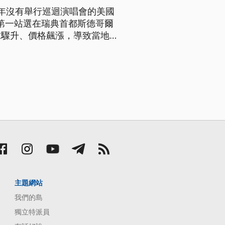
年沒有舉行巡迴演唱會的美國
的第一站選在瑞典首都斯德哥爾
驟升、價格飆漲，導致當地5
主題網站
我們的島
獨立特派員