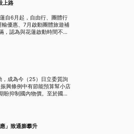
段上路
花蓮自6月起，自由行、團體行
運輸優惠、7月啟動團體旅遊補
滿，認為與花蓮啟動時間不
的結果，會搭配亮點活動來振興
動，成為今（25）日立委質詢
後振興條例中有節能預算幫小店
期盼抑制國內物價。至於國內
會在第3季最低工資審議會討
效應」致通膨攀升