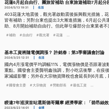
花蓮6月起自由行、團旅皆補助 台東旅遊補助7月起分
2024/5/13 19:31
|
生活
403花蓮大地震後，觀光署啟動震後振興觀光措施，
皆有補助；另對台東也提出3大漸進措施，6月起公共
助、8月開始補助自由行。但此舉引爆部分台東業者不
同，效益將減弱。觀光署回應，這是與地方政府溝通
補助
自由行
觀光署
花蓮
...
花東旅遊。
基本工資將隨電價調漲？ 許銘春：第3季審議會討論
2024/3/25 12:31
|
生活
國內4月漲電價平均調幅11%，電價漲物價是否跟著波
重點。國發會主委龔明鑫強調，對小吃店衝擊，在疫
家減緩影響；另外在大宗物資降稅也會延長到6月底，
基本工資會不會跟著電價調整？勞動部長許銘春表示，
國發會主委
大宗物資
勞動部長
最低工資
...
論。
睽違7年巡演首站選斯德哥爾摩 經濟學家：「碧昂絲
2023/6/23 14:01
|
全球