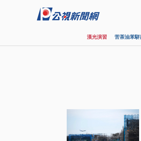
漢光演習
苦茶油苯駢