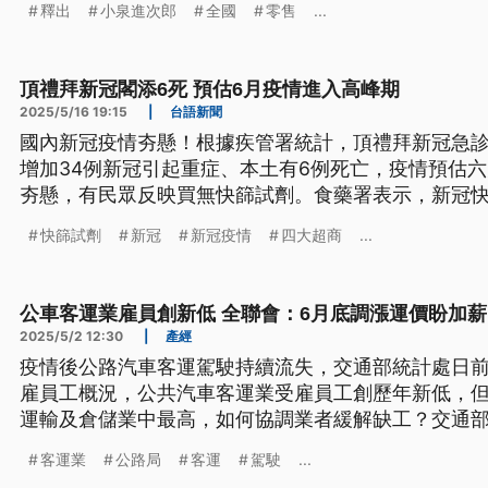
釋出
小泉進次郎
全國
零售
...
頂禮拜新冠閣添6死 預估6月疫情進入高峰期
2025/5/16 19:15
|
台語新聞
國內新冠疫情夯懸！根據疾管署統計，頂禮拜新冠急診
增加34例新冠引起重症、本土有6例死亡，疫情預估
夯懸，有民眾反映買無快篩試劑。食藥署表示，新冠
助四大超商和連鎖藥局補貨。（新聞標題、導言為台
快篩試劑
新冠
新冠疫情
四大超商
...
公車客運業雇員創新低 全聯會：6月底調漲運價盼加薪
2025/5/2 12:30
|
產經
疫情後公路汽車客運駕駛持續流失，交通部統計處日前
雇員工概況，公共汽車客運業受雇員工創歷年新低，但每
運輸及倉儲業中最高，如何協調業者緩解缺工？交通
徵才補助，大客車聘用僑外生部分，勞動部正修法預計
客運業
公路局
客運
駕駛
...