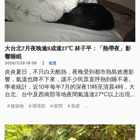
大台北7月夜晚逾8成達27℃ 林子平：「熱帶夜」影
響睡眠
2026/7/28 19:39
|
生活
炎炎夏日，不只白天酷熱，夜晚受到都市熱島效應影
響，氣溫也降不下來，讓不少民眾直呼熱到睡不著。
學者統計，近10年每年7月的深夜11時至清晨4時，大
台北、台中及西南部等地夜間氣溫達27℃以上出現
頻率逾8成，有「熱帶夜」現象，不只影響睡眠品
建築物
環境部
夜間
基礎
...
質，也加劇都市熱島情況。醫師提醒，高溫會降低睡
眠品質，讓心跳加快、血壓升高，中老年人及心血管
疾病患者，更要留意脫水風險。環境部也表示，未來
將把綠色基礎設施納入都市規劃，打造更能降溫的城
市環境。