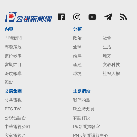
內容
分類
即時新聞
政治
社會
專題策展
全球
生活
數位敘事
兩岸
地方
當期節目
產經
文教科技
深度報導
環境
社福人權
觀點
公廣集團
主題網站
公共電視
我們的島
PTS TW
獨立特派員
公視台語台
有話好說
中華電視公司
P#新聞實驗室
客家電視台
PNN新聞議題中心