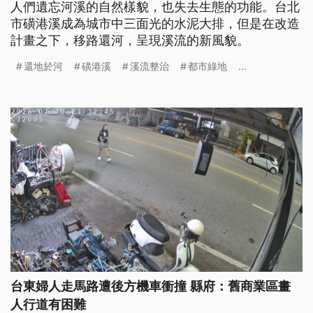
人們遺忘河溪的自然樣貌，也失去生態的功能。台北
市磺港溪成為城市中三面光的水泥大排，但是在改造
計畫之下，移路還河，呈現溪流的新風貌。
還地於河
磺港溪
溪流整治
都市綠地
...
台東婦人走馬路遭後方機車衝撞 縣府：舊商業區畫
人行道有困難