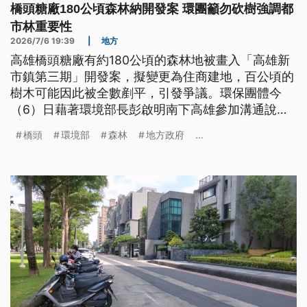
橋頭糖廠180公頃森林納開發案 環團籲勿砍樹強調都
市林重要性
2026/7/6 19:39
|
地方
高雄橋頭糖廠有約180公頃的森林地被畫入「高雄新
市鎮第三期」開發案，擬變更為住商建地，百公頃的
樹木可能因此被全數剷平，引發爭議。環保團體今
（6）日藉著環境部長彭啟明南下高雄參加溝通說明
會時，遞交信函，邀請賴總統和彭啟明一同到橋頭糖
橋頭
環境部
森林
地方政府
...
廠騎單車，體會「都市林」對高雄城市生活和發展的
重要性。