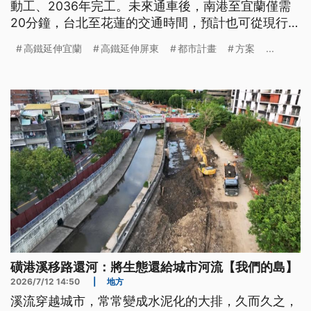
動工、2036年完工。未來通車後，南港至宜蘭僅需
20分鐘，台北至花蓮的交通時間，預計也可從現行
150分鐘減少至90分鐘。
高鐵延伸宜蘭
高鐵延伸屏東
都市計畫
方案
...
磺港溪移路還河：將生態還給城市河流【我們的島】
2026/7/12 14:50
|
地方
溪流穿越城市，常常變成水泥化的大排，久而久之，