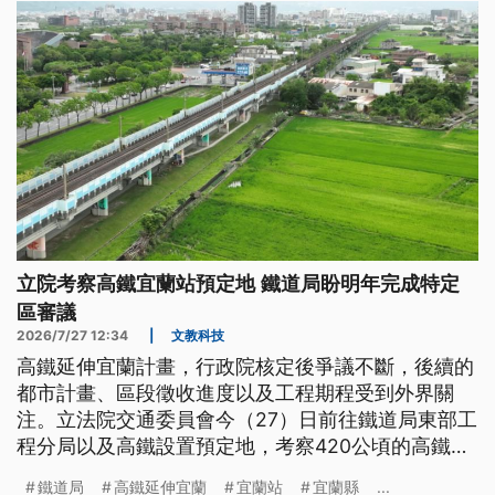
立院考察高鐵宜蘭站預定地 鐵道局盼明年完成特定
區審議
2026/7/27 12:34
|
文教科技
高鐵延伸宜蘭計畫，行政院核定後爭議不斷，後續的
都市計畫、區段徵收進度以及工程期程受到外界關
注。立法院交通委員會今（27）日前往鐵道局東部工
程分局以及高鐵設置預定地，考察420公頃的高鐵特
定區計畫，縣政府表示，月底清完地籍後就會進行公
鐵道局
高鐵延伸宜蘭
宜蘭站
宜蘭縣
...