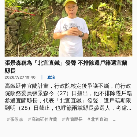
張景森稱為「北宜直鐵」發聲 不排除遷戶籍選宜蘭
縣長
2026/7/27 19:40
|
政治
高鐵延伸宜蘭計畫，行政院核定後爭議不斷，前行政
院政務委員張景森今（27）日指出，他不排除遷戶籍
參選宜蘭縣長，代表「北宜直鐵」發聲，遷戶籍期限
到明（28）日截止，也呼籲兩黨縣長參選人，考慮將
現有高鐵路廊做直鐵系統。對於張景森擬參選，民進
張景森
高鐵延伸宜蘭
宜蘭縣長
北宜直鐵
...
黨宜蘭縣長參選人林國漳表示尊重，國民黨宜蘭縣長
參選人吳宗憲則沒回應。