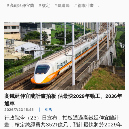
國道5號壅塞問題，提升東部鐵道運輸量能；但高鐵
高鐵延伸宜蘭
核定
鐵道局
都市計畫
...
延伸宜蘭監督聯盟質疑，這是「強行通過」前例，擔
心後續開發恐面臨程序不足、強硬過關等諸多爭議。
高鐵延伸宜蘭計畫拍板 估最快2029年動工、2036年
通車
2026/7/23 15:45
|
生活
行政院今（23）日宣布，拍板通過高鐵延伸宜蘭計
畫，核定總經費共3521億元，預計最快將於2029年