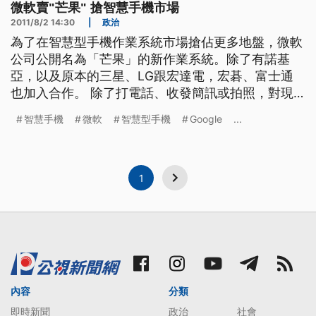
微軟賣"芒果" 搶智慧手機市場
2011/8/2 14:30
|
政治
為了在智慧型手機作業系統市場搶佔更多地盤，微軟
公司公開名為「芒果」的新作業系統。除了有諾基
亞，以及原本的三星、LG跟宏達電，宏碁、富士通
也加入合作。 除了打電話、收發簡訊或拍照，對現
在的手機來說，用衛星導航找地方，或是隨時上
智慧手機
微軟
智慧型手機
Google
...
Facebook和朋友互動，已經是不可少的基本功能。
面對智慧型手機作業系統的霸主，蘋果iPhone，還有
急起直追的Google Android，微軟表現出信心十足
1
內容
分類
即時新聞
政治
社會