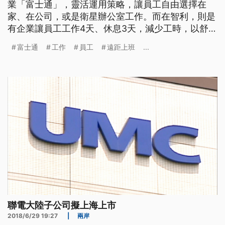
業「富士通」，靈活運用策略，讓員工自由選擇在
家、在公司，或是衛星辦公室工作。而在智利，則是
有企業讓員工工作4天、休息3天，減少工時，以舒緩
疫情帶來的心理壓力。 富士通一直在推行工作模式
富士通
工作
員工
遠距上班
...
改革政策，從2020年7月以來，就讓旗下8萬名日本
員工，靈活選擇工作模式。除了能居家辦公外，還能
在公司、跟衛星辦公室工作，這也是85%的員工的期
望，而遠距工作模式，也讓富
聯電大陸子公司擬上海上市
2018/6/29 19:27
|
兩岸