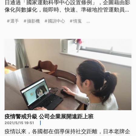
日通過「國家運動科學中心設置條例」，企圖藉由影
像化與數據化，能即時、快速、準確地控管運動員的
生理、心理、技戰術、運動力學。讓此秘密武器成為
選手
攝影機
國訓中心
情蒐
...
運動員跟教練的第三隻眼，讓鍍金之路走得更安全、
更有方向、更有信心。
疫情警戒升級 公司企業展開遠距上班
2021/5/15 19:51
|
疫情以來，各國都在倡導保持社交距離，日本老牌企