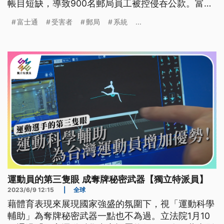
帳目短缺，導致900名郵局員工被控侵吞公款。富士
通歐洲部門負責人在聽證會上向受害者致歉，並表示
富士通
受害者
郵局
系統
...
有道德義務進行賠償。
運動員的第三隻眼 成奪牌秘密武器【獨立特派員】
2023/6/9 12:15
|
全球
藉體育表現來展現國家強盛的氛圍下，視「運動科學
輔助」為奪牌秘密武器一點也不為過。立法院1月10