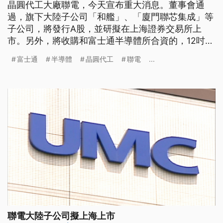
晶圓代工大廠聯電，今天宣布重大消息。董事會通
過，旗下大陸子公司「和艦」、「廈門聯芯集成」等
子公司，將發行A股，並研擬在上海證券交易所上
市。另外，將收購和富士通半導體所合資的，12吋晶
圓廠三重富士通半導體的全部股權。 聯電財務長劉
富士通
半導體
晶圓代工
聯電
...
啟東說，「整個聯電集團在中國大陸的一個晶圓代工
業務，所以是和艦偕同聯芯以及聯暻由和艦來申請，
目前是預計發行4億股，那籌資是（發行)不超過4億
股，金額應該是不超過人民幣25億
聯電大陸子公司擬上海上市