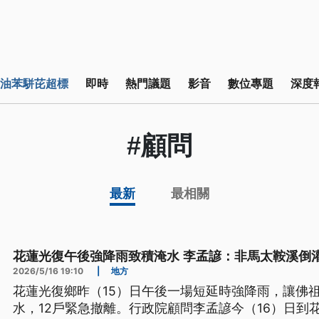
油苯駢芘超標
即時
熱門議題
影音
數位專題
深度
#顧問
最新
最相關
花蓮光復午後強降雨致積淹水 李孟諺：非馬太鞍溪倒
2026/5/16 19:10
|
地方
花蓮光復鄉昨（15）日午後一場短延時強降雨，讓佛
水，12戶緊急撤離。行政院顧問李孟諺今（16）日到