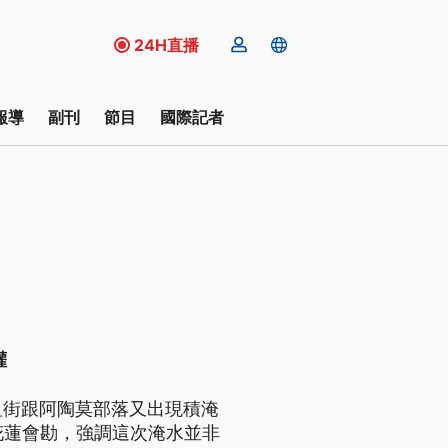
24H直播
報導
副刊
節目
國際記者
灌
祖街跟阿陶莫部落又出現積淹
花蓮會勘，強調這次淹水並非