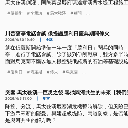
馬太鞍溪倒灌，阿陶莫是縣府瑪達娜溪背水堤工程施
是因為淤土阻塞排水溝，已經要求相關單位加強改善
佛祖街
李孟諺
馬太鞍溪
顧問
...
川普蒲亭電話會談 俄提議勝利日慶典期間停火
2026/4/30 19:40
|
全球
就在俄羅斯開始準備一年一度「勝利日」閱兵的同時
亭，進行了電話會談。除了談到伊朗戰事，雙方多半
面對烏克蘭不斷以無人機空襲俄羅斯的石油等基礎設施
勝利日閱兵，將不會有裝甲車與飛彈等重型裝備登場
勝利日
俄羅斯
停火
烏克蘭
...
突圍‧馬太鞍溪—巨災之後 尋找與河共生的未來【我們
2026/4/5 11:00
|
地方
降挖、分流，馬太鞍溪堰塞湖危機暫時解除，但風險
下游帶來新的隱憂。興建超級堤防、兩道防線，是否
是與河共生的解方嗎？