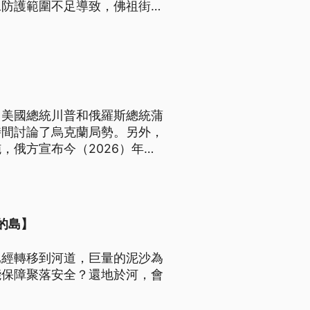
工防護範圍不足導致，佛祖街則
。
，美國總統川普和俄羅斯總統蒲
時間討論了烏克蘭局勢。另外，
，俄方宣布今（2026）年的
，規模和去年相比明顯縮減。
的島】
已經轉移到河道，巨量的泥沙為
能保障聚落安全？還地於河，會