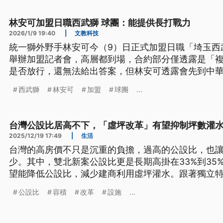
林安可加盟日職西武獅 球團：能提供長打戰力
2026/1/9 19:40
|
文教科技
統一獅外野手林安可今（9）日正式加盟日職「埼玉西
舉辦加盟記者會，高層都到場，合約部分僅透露是「複
是否放行，還無法給出答案，但林安可透露會先到中
山巨人隊投手鄧愷威，則透過經紀公司發表聲明，經審
西武獅
林安可
加盟
球團
...
邀請。
台灣公設比居高不下，「虛坪改革」有望抑制坪數灌
2025/12/19 17:49
|
生活
台灣的高房價不只是沉重的負擔，過高的公設比，也
少。其中，雙北新案公設比更是長期高掛在33%到35
望能降低公設比，減少建商利用虛坪灌水。跟著獨立
虛坪改革，究竟改了什麼？
公設比
容積
改革
設施
...