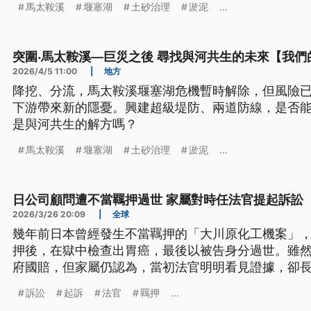
馬太鞍溪
堰塞湖
土砂治理
淤泥
...
突圍‧馬太鞍溪—巨災之後 尋找與河共生的未來【我們
2026/4/5 11:00
|
地方
降挖、分流，馬太鞍溪堰塞湖危機暫時解除，但風險
下游帶來新的隱憂。興建超級堤防、兩道防線，是否
是與河共生的解方嗎？
馬太鞍溪
堰塞湖
土砂治理
淤泥
...
日公司顧問遭不當羈押過世 家屬對時任法官提起訴訟
2026/3/26 20:09
|
全球
幾年前日本曾經發生不當羈押的「大川原化工機案」
押後，在獄中檢查出胃癌，最後以被告身分過世。雖
府國賠，但家屬仍認為，當初法官明明看見證據，卻
的法官提起訴訟。
訴訟
起訴
法官
羈押
...