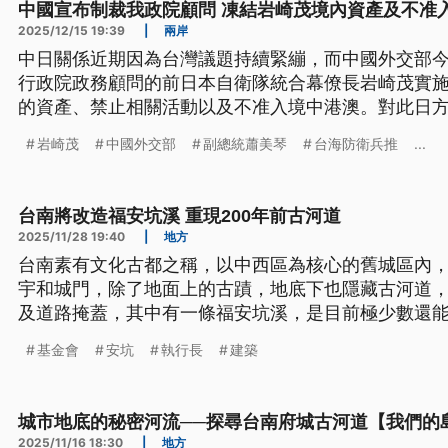
中國宣布制裁我政院顧問 凍結岩崎茂境內資產及不准
2025/12/15 19:39
|
兩岸
中日關係近期因為台灣議題持續緊繃，而中國外交部今
行政院政務顧問的前日本自衛隊統合幕僚長岩崎茂實
的資產、禁止相關活動以及不准入境中港澳。對此日
國民施壓，令人感到遺憾。我外交部則強烈譴責中方
岩崎茂
中國外交部
副總統蕭美琴
台海防衛兵推
...
台南將改造福安坑溪 重現200年前古河道
2025/11/28 19:40
|
地方
台南素有文化古都之稱，以中西區為核心的舊城區內
宇和城門，除了地面上的古蹟，地底下也隱藏古河道
及道路掩蓋，其中有一條福安坑溪，是目前極少數還
計畫在這裡進行環境改造。
基金會
安坑
執行長
建築
城市地底的秘密河流──探尋台南府城古河道【我們的
2025/11/16 18:30
|
地方