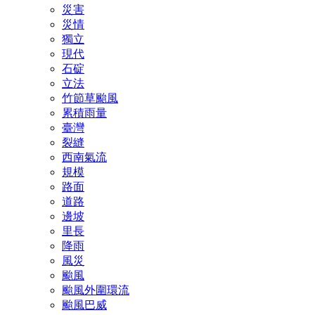
災害
災情
獨立
現代
石碇
立法
竹節草颱風
累積雨量
臺灣
裂縫
西南氣流
規模
路面
道路
邊坡
里長
降雨
風災
颱風
颱風外圍環流
颱風巴威