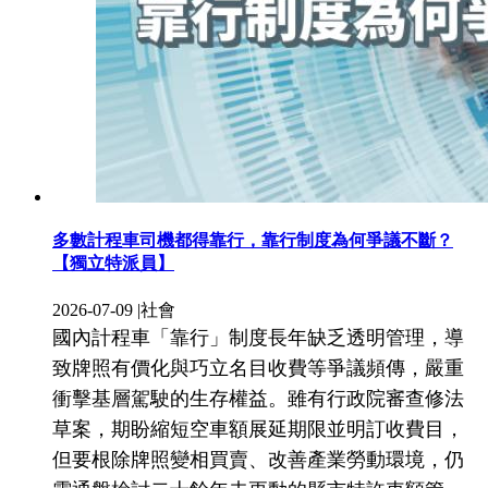
多數計程車司機都得靠行，靠行制度為何爭議不斷？
【獨立特派員】
2026-07-09
|
社會
國內計程車「靠行」制度長年缺乏透明管理，導
致牌照有價化與巧立名目收費等爭議頻傳，嚴重
衝擊基層駕駛的生存權益。雖有行政院審查修法
草案，期盼縮短空車額展延期限並明訂收費目，
但要根除牌照變相買賣、改善產業勞動環境，仍