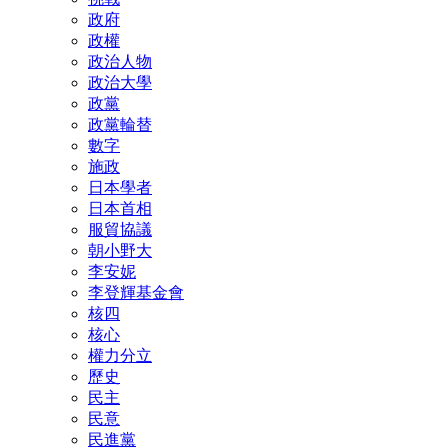
政府
政權
政治人物
政治大學
政黨
政黨輪替
數字
施政
日本學者
日本首相
服貿協議
朝小野大
李安妮
李登輝基金會
核四
核心
權力分立
歷史
民主
民意
民進黨