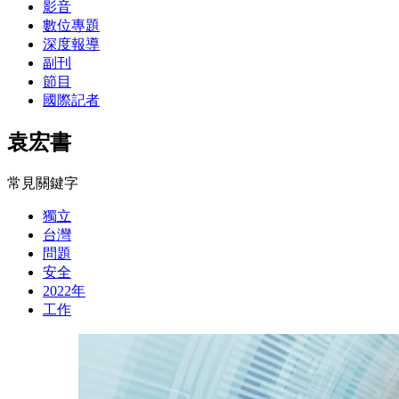
影音
數位專題
深度報導
副刊
節目
國際記者
袁宏書
常見關鍵字
獨立
台灣
問題
安全
2022年
工作