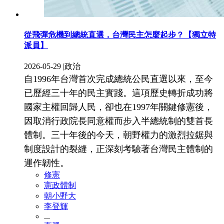
從飛彈危機到總統直選，台灣民主怎麼起步？【獨立特
派員】
2026-05-29
|
政治
自1996年台灣首次完成總統公民直選以來，至今
已歷經三十年的民主實踐。這項歷史轉折成功將
國家主權回歸人民，卻也在1997年關鍵修憲後，
因取消行政院長同意權而步入半總統制的雙首長
體制。三十年後的今天，朝野權力的激烈拉鋸與
制度設計的裂縫，正深刻考驗著台灣民主體制的
運作韌性。
修憲
憲政體制
朝小野大
李登輝
...