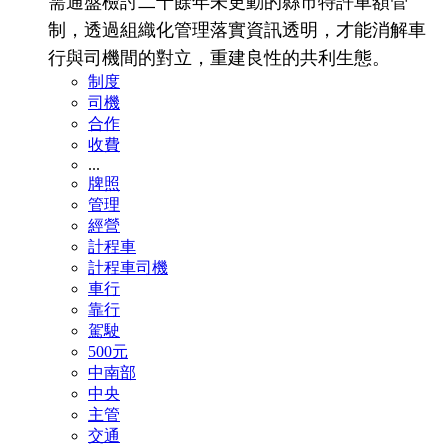
需通盤檢討二十餘年未更動的縣市特許車額管
制，透過組織化管理落實資訊透明，才能消解車
行與司機間的對立，重建良性的共利生態。
制度
司機
合作
收費
...
牌照
管理
經營
計程車
計程車司機
車行
靠行
駕駛
500元
中南部
中央
主管
交通