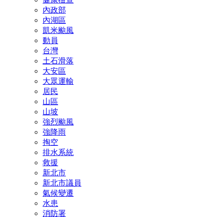
內政部
內湖區
凱米颱風
動員
台灣
土石滑落
大安區
大眾運輸
居民
山區
山坡
強烈颱風
強降雨
掏空
排水系統
救援
新北市
新北市議員
氣候變遷
水患
消防署