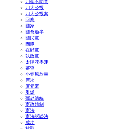
四個不同意
四大公投
四大公投案
回應
國家
國會過半
國民黨
團隊
在野黨
執政黨
太陽花學運
審查
小笠原欣幸
席次
廖元豪
引爆
彈劾總統
憲政體制
憲法
憲法訴訟法
成功
挑戰