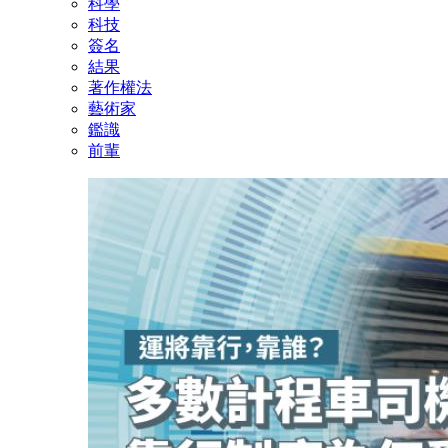
科學
科技
簽名
結果
著作權法
藝術家
鑑識
前輩