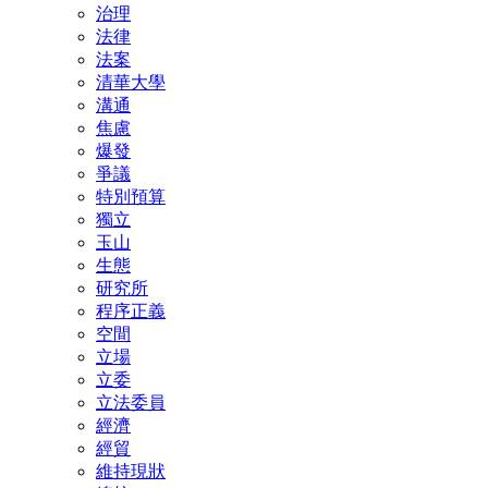
治理
法律
法案
清華大學
溝通
焦慮
爆發
爭議
特別預算
獨立
玉山
生態
研究所
程序正義
空間
立場
立委
立法委員
經濟
經貿
維持現狀