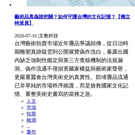
藝術品真偽誰把關？如何守護台灣的文化記憶？【獨立
特派員】
2026-07-16
|
文教科技
台灣藝術拍賣市場近年贗品爭議頻傳，從日治時
期雕塑真跡疑雲到公開展覽偽作洗白，暴露出國
內缺乏強制性鑑定與第三方查核機制的法規漏
洞。偽作流通不僅損害藏家權益與藝術家聲譽，
更嚴重蠶食台灣美術史的真實性。防堵贗品流通
已非單純的市場秩序維護，而是搶救國家文化記
憶、重整美術史書寫的當務之急。
人文
市場
拍賣
檢測
...
畫作