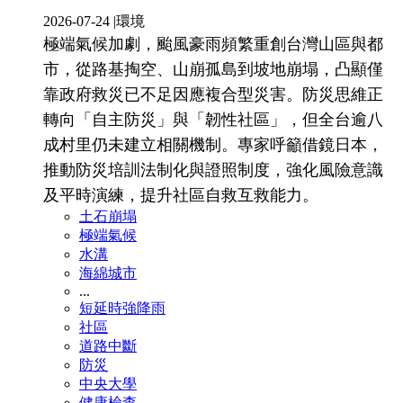
2026-07-24
|
環境
極端氣候加劇，颱風豪雨頻繁重創台灣山區與都
市，從路基掏空、山崩孤島到坡地崩塌，凸顯僅
靠政府救災已不足因應複合型災害。防災思維正
轉向「自主防災」與「韌性社區」，但全台逾八
成村里仍未建立相關機制。專家呼籲借鏡日本，
推動防災培訓法制化與證照制度，強化風險意識
及平時演練，提升社區自救互救能力。
土石崩塌
極端氣候
水溝
海綿城市
...
短延時強降雨
社區
道路中斷
防災
中央大學
健康檢查