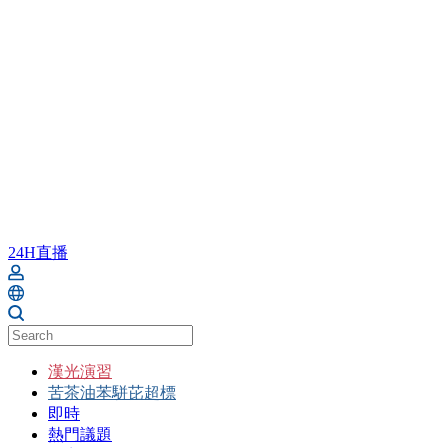
24H直播
漢光演習
苦茶油苯駢芘超標
即時
熱門議題