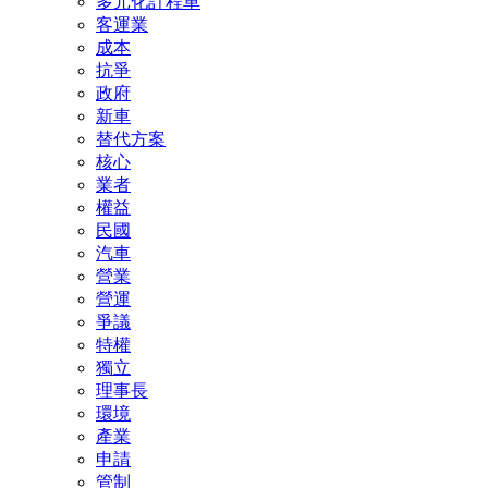
多元化計程車
客運業
成本
抗爭
政府
新車
替代方案
核心
業者
權益
民國
汽車
營業
營運
爭議
特權
獨立
理事長
環境
產業
申請
管制