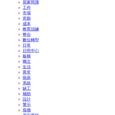
居家照護
工作
市場
意願
成本
教育訓練
整合
數位轉型
日常
日照中心
板橋
獨立
生活
異常
病床
系統
缺工
補助
設計
警示
負擔