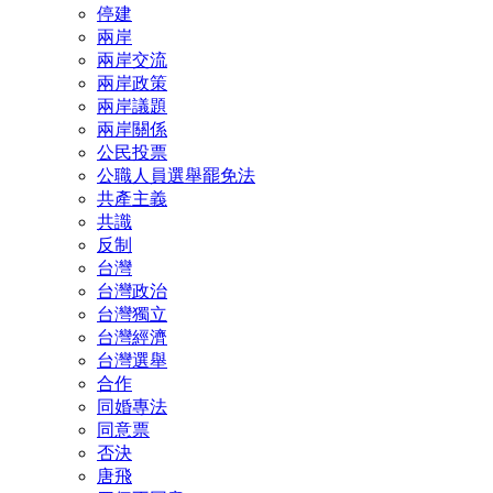
停建
兩岸
兩岸交流
兩岸政策
兩岸議題
兩岸關係
公民投票
公職人員選舉罷免法
共產主義
共識
反制
台灣
台灣政治
台灣獨立
台灣經濟
台灣選舉
合作
同婚專法
同意票
否決
唐飛