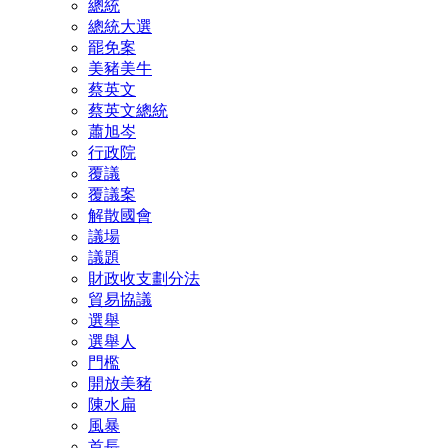
總統
總統大選
罷免案
美豬美牛
蔡英文
蔡英文總統
蕭旭岑
行政院
覆議
覆議案
解散國會
議場
議題
財政收支劃分法
貿易協議
選舉
選舉人
門檻
開放美豬
陳水扁
風暴
首長