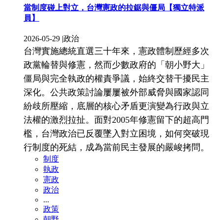
當制度碰上對立，台灣憲政的拉鋸與僵局【獨立特派
員】
2026-05-29
|
政治
台灣實施總統直選三十年來，憲政體制歷經多次
政黨輪替與修憲，然而少數政府的「朝小野大」
僵局與完全執政的權責爭議，始終交替干擾民主
深化。公共政策討論屢屢被外部威脅與國家認同
紛歧所壓縮，底層的核心矛盾更演變為行政與立
法權的激烈拉扯。面對2005年修憲留下的超高門
檻，台灣政治已反覆墜入對立困境，如何突破現
行制度的死結，成為當前民主發展的嚴峻拷問。
制度
執政
憲政
政治
...
政策
朝野