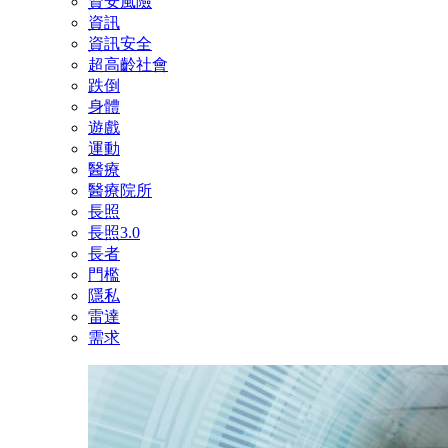
資安風險
資訊
資訊安全
超高齡社會
跌倒
身體
遊戲
運動
醫療
醫療院所
長照
長照3.0
長者
門檻
隱私
雷達
需求