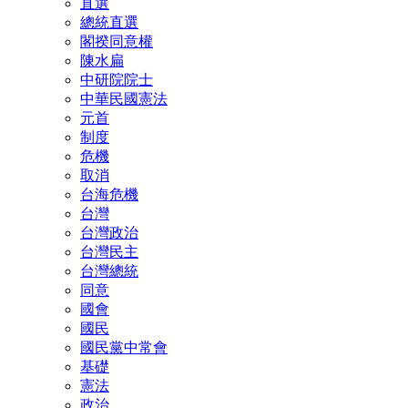
直選
總統直選
閣揆同意權
陳水扁
中研院院士
中華民國憲法
元首
制度
危機
取消
台海危機
台灣
台灣政治
台灣民主
台灣總統
同意
國會
國民
國民黨中常會
基礎
憲法
政治