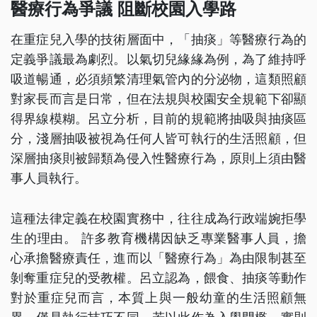
醫療行為爭議 阻斷校園入學路
在重症兒入學的技術層面中，「抽痰」等醫療行為的
定義爭議最為劇烈。以氣切兒緣緣為例，為了維持呼
吸道暢通，必須頻繁清理氣管內的分泌物，這類照顧
對家長而言是日常，但在法規與校園安全規範下卻顯
得界線模糊。呂立分析，目前的規範將抽吸與抽痰區
分，淺層抽吸被視為任何人皆可執行的生活照顧，但
深層抽痰則被歸類為侵入性醫療行為，原則上須由醫
事人員執行。
這種法律定義在校園實務中，往往成為行政端婉拒學
生的理由。 許多教育機構因缺乏專業醫事人員，擔
心承擔醫療責任，進而以「醫療行為」為由限制甚至
剝奪重症兒的受教權。呂立認為，餵食、抽痰等動作
對於重症兒而言，本質上與一般幼童的生活照顧無