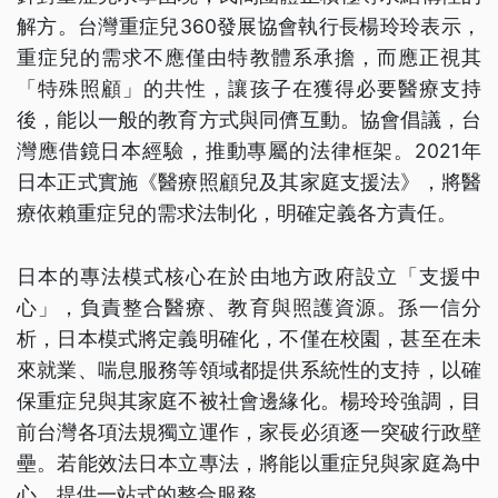
解方。台灣重症兒360發展協會執行長楊玲玲表示，
重症兒的需求不應僅由特教體系承擔，而應正視其
「特殊照顧」的共性，讓孩子在獲得必要醫療支持
後，能以一般的教育方式與同儕互動。協會倡議，台
灣應借鏡日本經驗，推動專屬的法律框架。2021年
日本正式實施《醫療照顧兒及其家庭支援法》，將醫
療依賴重症兒的需求法制化，明確定義各方責任。
日本的專法模式核心在於由地方政府設立「支援中
心」，負責整合醫療、教育與照護資源。孫一信分
析，日本模式將定義明確化，不僅在校園，甚至在未
來就業、喘息服務等領域都提供系統性的支持，以確
保重症兒與其家庭不被社會邊緣化。楊玲玲強調，目
前台灣各項法規獨立運作，家長必須逐一突破行政壁
壘。若能效法日本立專法，將能以重症兒與家庭為中
心，提供一站式的整合服務。