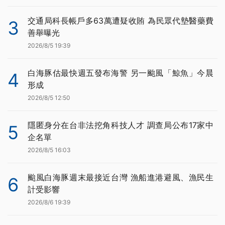
交通局科長帳戶多63萬遭疑收賄 為民眾代墊醫藥費
3
善舉曝光
2026/8/5 19:39
白海豚估最快週五發布海警 另一颱風「鯨魚」今晨
4
形成
2026/8/5 12:50
隱匿身分在台非法挖角科技人才 調查局公布17家中
5
企名單
2026/8/5 16:03
颱風白海豚週末最接近台灣 漁船進港避風、漁民生
6
計受影響
2026/8/6 19:39