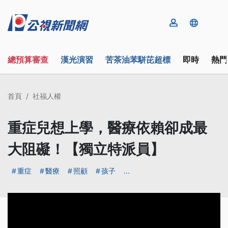
總預算審查
漢光演習
苦茶油苯駢芘超標
即時
熱門
首頁
社福人權
重症兒想上學，醫療依賴卻成最
大阻礙！【獨立特派員】
重症
醫療
照顧
孩子
...