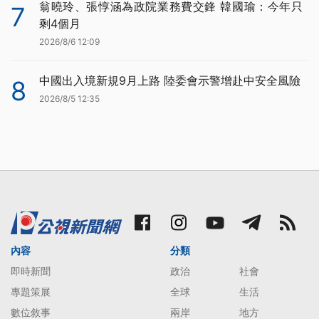
翁曉玲、張惇涵為政院業務費交鋒 韓國瑜：今年只
7
剩4個月
2026/8/6 12:09
中國出入境新規9月上路 陸委會示警增赴中安全風險
8
2026/8/5 12:35
內容
分類
即時新聞
政治
社會
專題策展
全球
生活
數位敘事
兩岸
地方