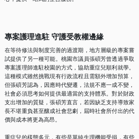
專案護理進駐 守護受教權邊緣
在等待修法與制度完善的過渡期，地方層級的專案嘗
試提供了另一種可能。桃園市議員張碩芳曾透過爭取
專案護理師進駐校園的方式，協助重症兒順利就學。
這種模式雖然挑戰現有行政流程且需額外增加預算，
但張碩芳認為，因應時代變遷，法規不應一成不變，
社會必須思考如何提供最適當的支持體系。對於財政
支出增加的質疑，張碩芳直言，若因缺乏支持導致家
長不堪重負甚至釀成社會悲劇，屆時社會所付出的代
價與成本將更為高昂。
重症兒的樣態多元，有些是單純生理機能受損，有些