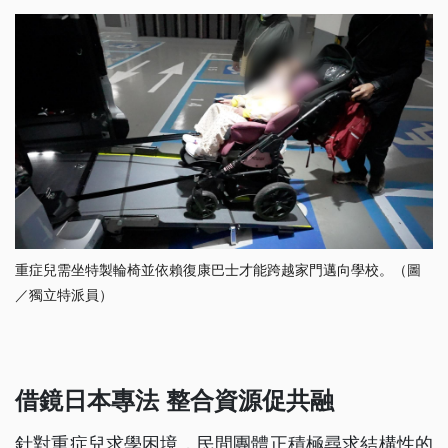
重症兒需坐特製輪椅並依賴復康巴士才能跨越家門邁向學校。（圖
／獨立特派員）
借鏡日本專法 整合資源促共融
針對重症兒求學困境，民間團體正積極尋求結構性的