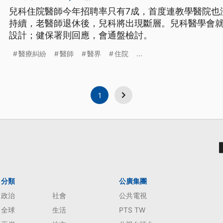
兒科住院醫師今年招聘率只有7成，首度連教學醫院也
持續，老醫師退休後，兒科將出現斷層。兒科醫學會
設計；健保署則回應，會通盤檢討。
醫療糾紛
醫師
醫界
住院
...
1
分類
公廣集團
政治
社會
公共電視
全球
生活
PTS TW