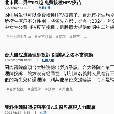
北市國二男生9/1起 免費接種HPV疫苗
2024/5/7 13:20
|
文教科技
國中男生也可以免費接種HPV疫苗了。台北市衛生局今
所衍生癌症不分性別，將領先六都，從今（2024）年
中女生公費HPV疫苗接種，還將擴大提供給國中二年級
孩、女孩都受到完整保護，預估約有1萬名國中男生受
台北市衛生局
子宮頸癌
接種
疫苗
...
台大醫院遭護理師投訴 以訓練之名不當調動
2023/10/30 19:31
|
社福人權
國內醫院龍頭台大醫院傳出勞資爭議。台大醫院企業工
理師投訴，院方沒有經同意，以訓練名義對人員進行
低的新生兒科護理師，到其他單位支援輪調，而不是
重度病房因為少子化減床，才會進行人力調度，會再
台大醫院
護理師
訓練
新生兒
...
兒科住院醫師招聘率僅7成 醫界憂現人力斷層
2023/4/24 19:51
|
生活