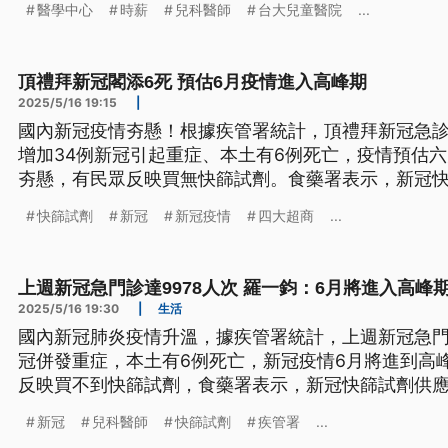
醫學中心
時薪
兒科醫師
台大兒童醫院
...
頂禮拜新冠閣添6死 預估6月疫情進入高峰期
2025/5/16 19:15
|
國內新冠疫情夯懸！根據疾管署統計，頂禮拜新冠急診
增加34例新冠引起重症、本土有6例死亡，疫情預估
夯懸，有民眾反映買無快篩試劑。食藥署表示，新冠
助四大超商和連鎖藥局補貨。（新聞標題、導言為台
快篩試劑
新冠
新冠疫情
四大超商
...
上週新冠急門診達9978人次 羅一鈞：6月將進入高峰
2025/5/16 19:30
|
生活
國內新冠肺炎疫情升溫，據疾管署統計，上週新冠急門診
冠併發重症，本土有6例死亡，新冠疫情6月將進到高
反映買不到快篩試劑，食藥署表示，新冠快篩試劑供應
鎖藥局協助鋪貨。台大兒童醫院感染科醫師黃立民指
新冠
兒科醫師
快篩試劑
疾管署
...
變得更複雜難以預測。