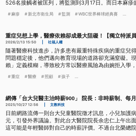
526名接觸者被匡列，將監測到3月17日。而日本麻
高，如果有計畫前往日本應援WBC比賽，建議可先諮
麻疹
新北市衛生局
監測
WBC世界棒球經典賽
...
感染風險。
重症兒想上學，醫療依賴卻成最大阻礙！【獨立特派
2026/2/13 15:50
|
社福人權
隨著醫療科技進步，許多患有嚴重特殊疾病的重症兒
問題穩定後，他們邁向教育現場的道路卻充滿窒礙。
賴」定義模糊，導致校方常以醫療風險為由婉拒入學
受教權與家庭照顧壓力陷入雙重困境。民間團體呼籲
重症
醫療
照顧
孩子
...
法，整合醫療、教育與照顧資源，將重症兒的需求從
活支持。
網傳「台大兒醫主治時薪900」 院長：非時薪制、每月
2025/10/27 12:56
|
文教科技
日前網路流傳一則台大兒童醫院徵才訊息，小兒加護病
元，引發外界議論。對此台大醫院院長余忠仁上午出
這可能是年輕醫師對自己的時薪評價。不過台北榮總
衝擊兒科招募人力，近期的確有兒科醫師訓練完就決