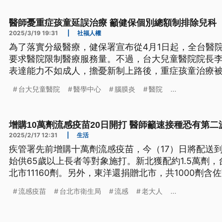
醫師憂重症孩童延誤治療 籲健保個別總額制排除兒科
2025/3/19 19:31
|
社福人權
為了落實分級醫療，健保署宣布從4月1日起，全台醫
要求醫院限制醫療服務量。不過，台大兒童醫院院長
表達能力不如成人，擔憂新制上路後，重症孩童治療
對此，衛福部回應表示，台北區個別醫院總額制度已
台大兒童醫院
醫學中心
腦膜炎
醫院
...
罕治療，總計有22項，不用納入總額，民眾就醫權益
增購10萬劑流感疫苗20日開打 醫師籲速接種恐有第二
2025/2/17 12:31
|
生活
疾管署先前增購十萬劑流感疫苗，今（17）日將配送到
始供65歲以上長者等對象施打。新北獲配約1.5萬劑，
北市11160劑。另外，東洋還捐贈北市，共1000劑含
種流感疫苗。國內感染科醫師提醒，國內可能有第二
流感疫苗
台北市衛生局
流感
老大人
...
A型流感H3N2，或者B型流感為主，呼籲民眾盡速接