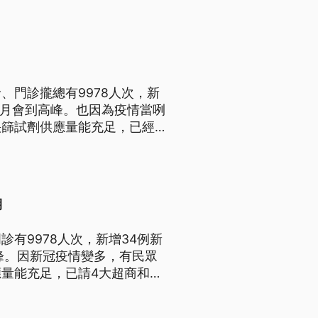
、門診攏總有9978人次，新
六月會到高峰。也因為疫情當咧
快篩試劑供應量能充足，已經協
語文）
期
有9978人次，新增34例新
峰。因新冠疫情變多，有民眾
量能充足，已請4大超商和連
出，因主流病毒株變多，讓疫情