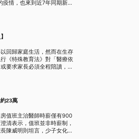
疹的疫情，也來到近7年同期新
詢評估是否需接種疫苗，降低
員】
得以回歸家庭生活，然而在生存
現行《特殊教育法》對「醫療依
，或要求家長必須全程陪讀，使
，台灣應效法日本經驗推動專
單純的醫療行為轉向系統性的生
約23萬
房值班主治醫師時薪僅有900
面澄清表示，值班並非時薪制，
院長陳威明則坦言，少子女化、
定離開，自行開業。