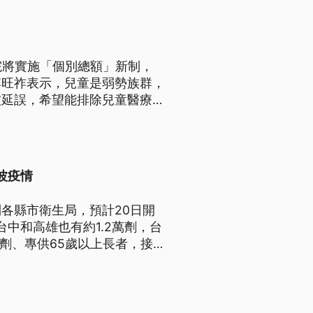
院將實施「個別總額」新制，
李旺祚表示，兒童是弱勢族群，
被延誤，希望能排除兒童醫療。
拍板保障項目，包括各式急重難
不受影響。
波疫情
各縣市衛生局，預計20日開
台中和高雄也有約1.2萬劑，台
佐劑、專供65歲以上長者，接
波流感疫情，流感病毒可能轉為
種疫苗。