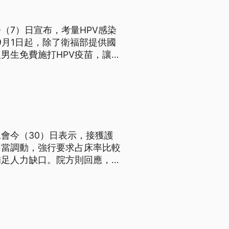
（7）日宣布，考量HPV感染
9月1日起，除了衛福部提供國
男生免費施打HPV疫苗，讓男
惠。
會今（30）日表示，接獲護
不當調動，強行要求占床率比較
補足人力缺口。院方則回應，中
跟同仁溝通。