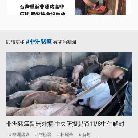
台灣重返非洲豬瘟非
疫國 養豬協會盼重啟
外銷助去化
·
世界動物衛生組織
·
·
·
加工肉品
協會
理事長
#非洲豬瘟
閱讀更多
有關的新聞
·
總統賴清德
更多...
非洲豬瘟暫無外擴 中央研擬是否11/6中午解封
非洲豬瘟
防檢署
杜麗華
解封
...