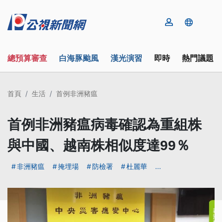
總預算審查
白海豚颱風
漢光演習
即時
熱門議題
首頁
生活
首例非洲豬瘟
首例非洲豬瘟病毒確認為重組株
與中國、越南株相似度達99％
非洲豬瘟
掩埋場
防檢署
杜麗華
...