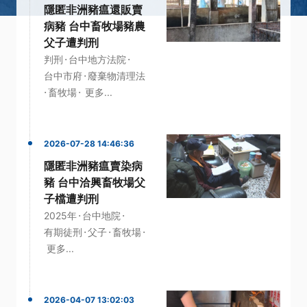
隱匿非洲豬瘟還販賣
病豬 台中畜牧場豬農
父子遭判刑
·
·
判刑
台中地方法院
·
台中市府
廢棄物清理法
·
·
畜牧場
更多...
2026-07-28 14:46:36
隱匿非洲豬瘟賣染病
豬 台中洽興畜牧場父
子檔遭判刑
·
·
2025年
台中地院
·
·
·
有期徒刑
父子
畜牧場
更多...
2026-04-07 13:02:03