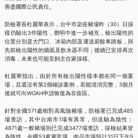
善盡國際公民責任。
防檢署長杜麗華表示，台中市染疫豬場昨（30）日採
樣仍驗出3件陽性，鄧明中進一步補充，檢出陽性的
位置分別是大門口、冰箱內部及運送廚餘車踏板，與
先前檢出陽性的牆面及飲水器不同；後續已安排再次
消毒，未來也可能至飼主住家採樣。
杜麗華指出，由於所有檢出陽性樣本都在同一個案
場，且還沒有第2個確診案例，若能清消完整，3個月
後就可向WOAH申請恢復為非疫區。
針對全國571處相對高風險豬場，防檢署已完成485
場查訪，其中台南市1場有異常，但送驗為陰性；
4871處一般豬場則已完成3477場查訪，採檢結果皆
為陰性。全國53處屠宰場、肉品市場預計31日下午5