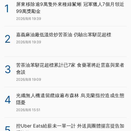
屏東移除逾9萬隻外來種綠鬣蜥 冠軍獵人7個月領近
1
99萬獎勵金
2026/8/6 19:39
嘉義麻油廠低溫焙炒苦茶油 仍驗出苯駢芘超標
2
2026/8/6 19:39
苦茶油苯駢芘超標累計已7家 食藥署將赴雲嘉與業者
3
會談
2026/8/8 19:09
光纖無人機遺留纜線遍布森林 烏克蘭指控造成生態
4
隱憂
2026/8/6 15:51
控Uber Eats給薪未一單一計 外送員團體揚言提告加
5