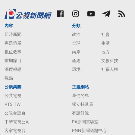
內容
分類
即時新聞
政治
社會
專題策展
全球
生活
數位敘事
兩岸
地方
當期節目
產經
文教科技
深度報導
環境
社福人權
觀點
公廣集團
主題網站
公共電視
我們的島
PTS TW
獨立特派員
公視台語台
有話好說
中華電視公司
P#新聞實驗室
客家電視台
PNN新聞議題中心