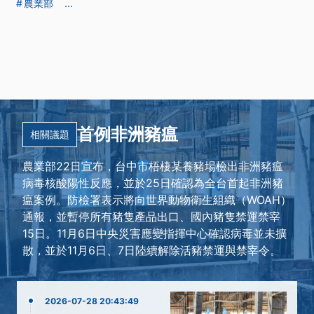
農業部
...
首例非洲豬瘟
相關議題
農業部22日宣布，台中市梧棲某養豬場檢出非洲豬瘟
病毒核酸陽性反應，並於25日確認為全台首起非洲豬
瘟案例。防檢署表示將向世界動物衛生組織（WOAH）
通報，並暫停所有豬隻產品出口、國內豬隻禁運禁宰
15日。11月6日中央災害應變指揮中心確認病毒並未擴
散，並於11月6日、7日陸續解除活豬禁運與禁宰令。
2026-07-28 20:43:49