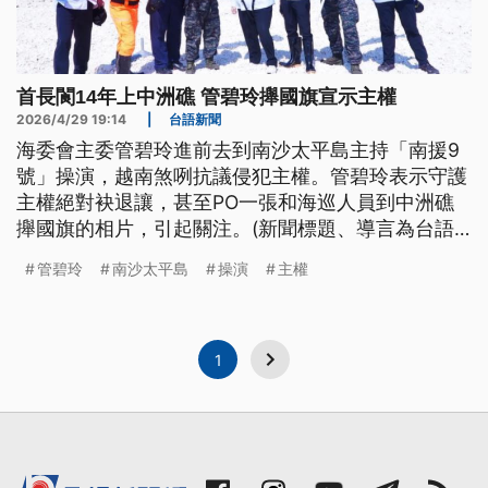
首長閬14年上中洲礁 管碧玲攑國旗宣示主權
2026/4/29 19:14
|
台語新聞
海委會主委管碧玲進前去到南沙太平島主持「南援9
號」操演，越南煞咧抗議侵犯主權。管碧玲表示守護
主權絕對袂退讓，甚至PO一張和海巡人員到中洲礁
攑國旗的相片，引起關注。(新聞標題、導言為台語
文)
管碧玲
南沙太平島
操演
主權
1