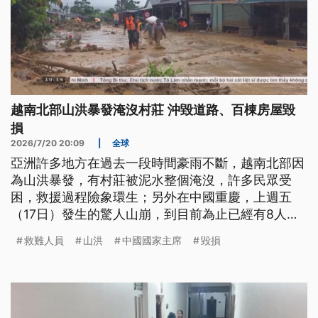
越南北部山洪暴發淹沒村莊 沖毀道路、百棟房屋毀
損
2026/7/20 20:09
|
全球
亞洲許多地方在過去一段時間豪雨不斷，越南北部因
為山洪暴發，有村莊被泥水整個淹沒，許多民眾受
困，救援過程險象環生；另外在中國重慶，上週五
（17日）發生的驚人山崩，到目前為止已經有8人死
亡、還有30幾人失聯，現場今（20）日開始爆破巨
救難人員
山洪
中國國家主席
毀損
石，展開深度救援。