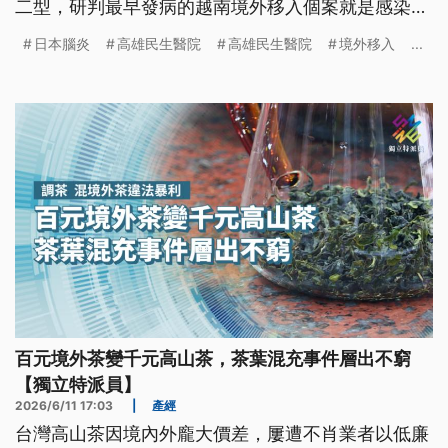
二型，研判最早發病的越南境外移入個案就是感染
源，目前這起群聚感染累計有7例，將監測到7月12日
日本腦炎
高雄民生醫院
高雄民生醫院
境外移入
...
為止，疾管署也已成立機動防疫隊，南下支援各項防
疫工作。
百元境外茶變千元高山茶，茶葉混充事件層出不窮
【獨立特派員】
2026/6/11 17:03
|
產經
台灣高山茶因境內外龐大價差，屢遭不肖業者以低廉