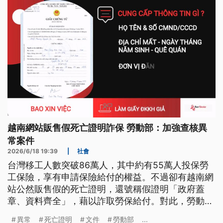
越南網站販售假死亡證明詐保 勞動部：加強查核異
常案件
2026/6/18 19:39
|
社會
台灣移工人數突破86萬人，其中約有55萬人投保勞
工保險，享有申請保險給付的權益。不過卻有越南網
站公然販售假的死亡證明，還號稱假證明「政府蓋
章、資料齊全」，藉以詐取勞保給付。對此，勞動部
強調，會透過駐外館處以及來源國駐台機構，驗證證
異常
死亡證明
文件
勞動部
...