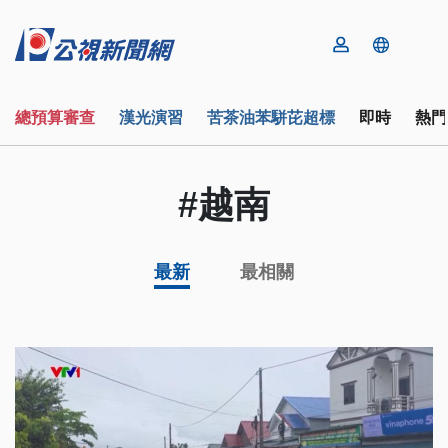
總預算審查
漢光演習
苦茶油苯駢芘超標
即時
熱門
#越南
最新
最相關