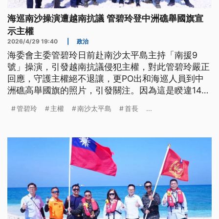
海巡南沙操演遭越南抗議 管碧玲登中洲礁舉國旗宣
示主權
2026/4/29 19:40
|
政治
海委會主委管碧玲日前赴南沙太平島主持「南援9
號」操演，引發越南抗議侵犯主權，對此管碧玲嚴正
回應，守護主權絕不退讓，更PO出和海巡人員到中
洲礁高舉國旗的照片，引發關注。因為這是睽違14
年，再有部會首長登上中洲礁，也被形容是站在南海
管碧玲
主權
南沙太平島
首長
...
多國主權聲索重疊區的最前線。