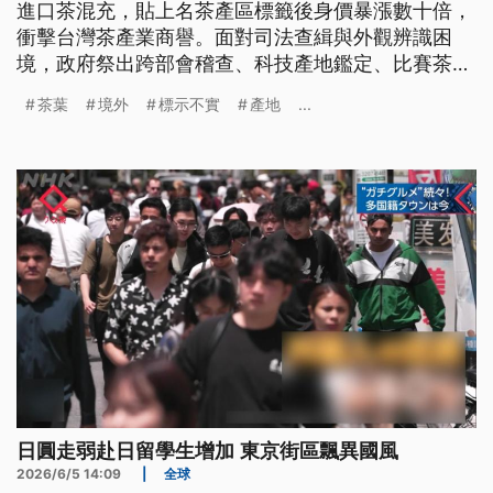
進口茶混充，貼上名茶產區標籤後身價暴漲數十倍，
衝擊台灣茶產業商譽。面對司法查緝與外觀辨識困
境，政府祭出跨部會稽查、科技產地鑑定、比賽茶切
結及強制溯源等防堵四招。然而，檢驗時效、合規成
茶葉
境外
標示不實
產地
...
本與產業鏈透明度仍面臨拉鋸。
日圓走弱赴日留學生增加 東京街區飄異國風
2026/6/5 14:09
|
全球