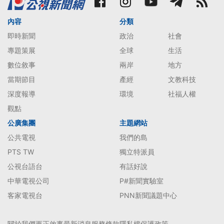
內容
分類
即時新聞
政治
社會
專題策展
全球
生活
數位敘事
兩岸
地方
當期節目
產經
文教科技
深度報導
環境
社福人權
觀點
公廣集團
主題網站
公共電視
我們的島
PTS TW
獨立特派員
公視台語台
有話好說
中華電視公司
P#新聞實驗室
客家電視台
PNN新聞議題中心
關於我們
更正啟事
最新消息
服務條款
隱私權保護政策