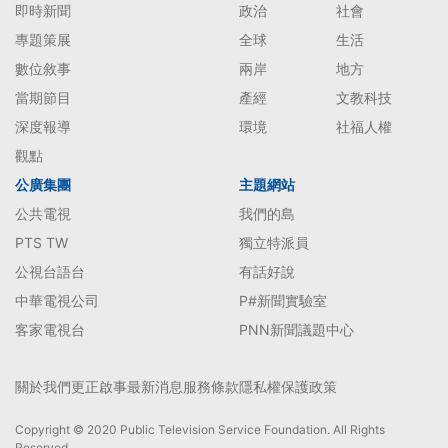
即時新聞
政治
社會
專題策展
全球
生活
數位敘事
兩岸
地方
當期節目
產經
文教科技
深度報導
環境
社福人權
觀點
公廣集團
主題網站
公共電視
我們的島
PTS TW
獨立特派員
公視台語台
有話好說
中華電視公司
P#新聞實驗室
客家電視台
PNN新聞議題中心
關於我們
更正啟事
最新消息
服務條款
隱私權保護政策
Copyright © 2020 Public Television Service Foundation. All Rights
Reserved.