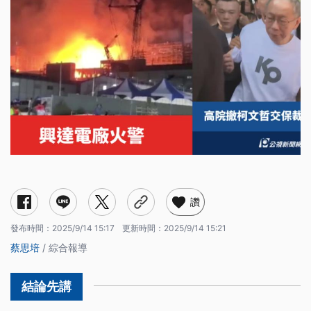
興達電廠火警（9/9）
《財劃法》修法爭議
高院撤柯文哲交保裁定（9/12）
北市公館圓環啟動拆除（9/13）
挺川普名嘴遭槍擊身亡（9/10）
尼泊爾示威
讚
發布時間：
2025/9/14 15:17
更新時間：
2025/9/14 15:21
蔡思培
/ 綜合報導