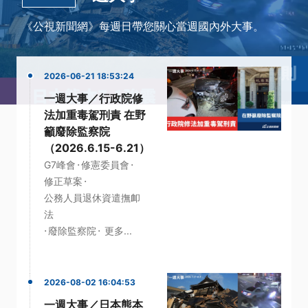
《公視新聞網》每週日帶您關心當週國內外大事。
2026-06-21 18:53:24
一週大事／行政院修
法加重毒駕刑責 在野
籲廢除監察院
（2026.6.15-6.21）
·
·
G7峰會
修憲委員會
·
修正草案
公務人員退休資遣撫卹
法
·
·
廢除監察院
更多...
2026-08-02 16:04:53
一週大事／日本熊本