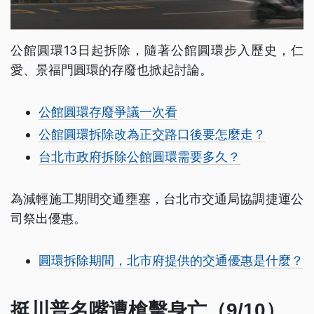
公館圓環13日起拆除，隨著公館圓環步入歷史，仁
愛、景福門圓環的存廢也掀起討論。
公館圓環存廢爭議一次看
公館圓環拆除改為正交路口後要怎麼走？
台北市政府拆除公館圓環需要多久？
為減輕施工期間交通壅塞，台北市交通局協調捷運公
司祭出優惠。
圓環拆除期間，北市府提供的交通優惠是什麼？
挺川普名嘴遭槍擊身亡（9/10）