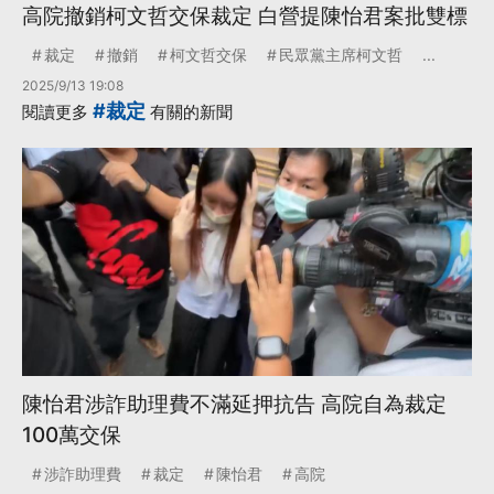
高院撤銷柯文哲交保裁定 白營提陳怡君案批雙標
裁定
撤銷
柯文哲交保
民眾黨主席柯文哲
...
2025/9/13 19:08
#裁定
閱讀更多
有關的新聞
陳怡君涉詐助理費不滿延押抗告 高院自為裁定
100萬交保
涉詐助理費
裁定
陳怡君
高院