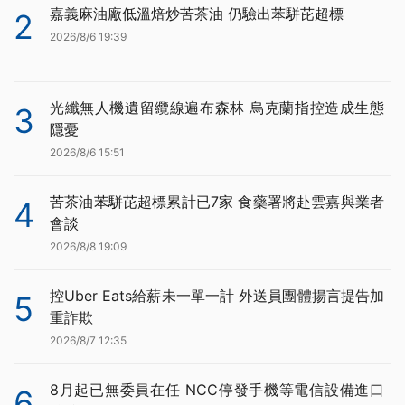
嘉義麻油廠低溫焙炒苦茶油 仍驗出苯駢芘超標
2
2026/8/6 19:39
光纖無人機遺留纜線遍布森林 烏克蘭指控造成生態
3
隱憂
2026/8/6 15:51
苦茶油苯駢芘超標累計已7家 食藥署將赴雲嘉與業者
4
會談
2026/8/8 19:09
控Uber Eats給薪未一單一計 外送員團體揚言提告加
5
重詐欺
2026/8/7 12:35
8月起已無委員在任 NCC停發手機等電信設備進口
6