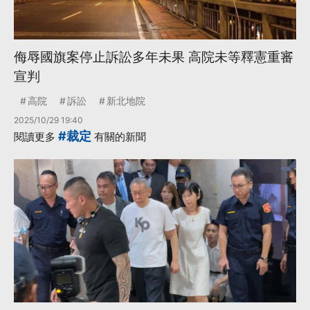
侮辱國旗案停止訴訟多年未果 高院未等釋憲重審
宣判
高院
訴訟
新北地院
2025/10/29 19:40
#裁定
閱讀更多
有關的新聞