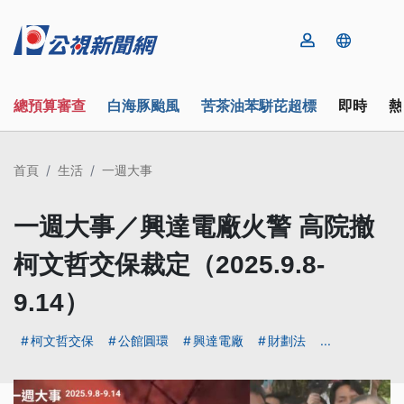
總預算審查
白海豚颱風
苦茶油苯駢芘超標
即時
熱
首頁
生活
一週大事
一週大事／興達電廠火警 高院撤
柯文哲交保裁定（2025.9.8-
9.14）
柯文哲交保
公館圓環
興達電廠
財劃法
...