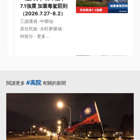
7.1強震 加重毒駕罰則
（2026.7.27-8.2）
·
·
三讀通過
中聯油
·
·
原住民族
永旺夢樂城
·
特留分
更多...
2026-07-26 15:21:55
一週大事／高鐵延伸
宜蘭計畫拍板、兒少
#高院
閱讀更多
有關的新聞
未來帳戶三讀通過
（2026.7.20-
7.26）
·
·
EMT
三讀通過
·
·
修正草案
川普政府
·
未來帳戶
更多...