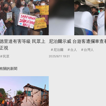
德里達有害等級 民眾上
尼泊爾示威 台遊客遭攔車查
正視
尼泊爾
台人
台灣人
民眾
2025/9/11 19:31
有關的新聞