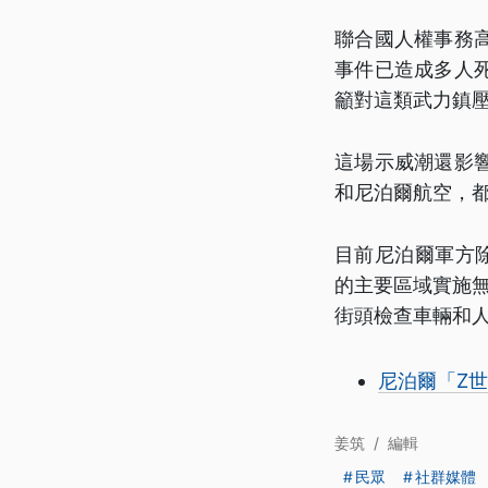
聯合國人權事務
事件已造成多人
籲對這類武力鎮
這場示威潮還影
和尼泊爾航空，
目前尼泊爾軍方
的主要區域實施無
街頭檢查車輛和人
尼泊爾「Z世
姜筑
/
編輯
民眾
社群媒體