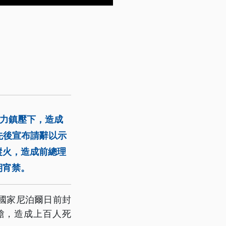
武力鎮壓下，造成
先後宣布請辭以示
縱火，造成前總理
期宵禁。
國家尼泊爾日前封
槍，造成上百人死