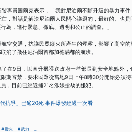
高階專員圖爾克表示，「我對尼泊爾不斷升級的暴力事件
死亡，對話是解決尼泊爾人民關心議題的，最好的、也是
壓行為，進行緊急、徹底、透明和公正的調查。」
響航空交通，抗議民眾縱火所產生的煙霧，影響了高空的
都取消了飛往尼泊爾首都加德滿都的航班。
除了在9日，以直升機護送政府一些部長到安全地點外，
限期宵禁，要求民眾從當地9日上午8時30分開始必須
員，目前已經逮捕21名涉嫌搶劫的嫌犯。
代抗爭」已逾20死 事件爆發經過一次看
縱火
武力
...