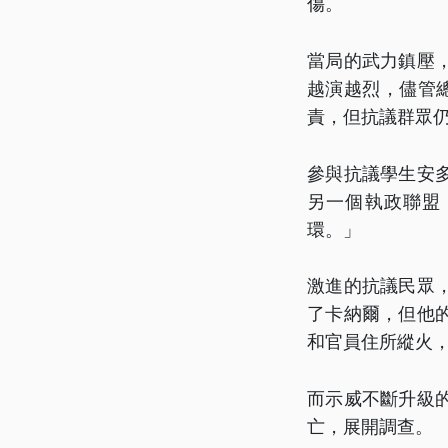
傷。
當局的武力鎮壓
越演越烈，儘管
責，但抗議群眾
參與抗議學生安
另一個執政聯盟
環。」
激進的抗議民眾
了卡納爾，但他
和官員住所縱火
而示威不斷升級
亡，展開調查。