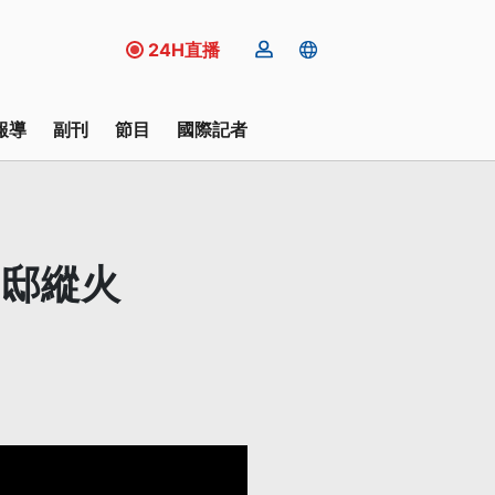
24H直播
報導
副刊
節目
國際記者
官邸縱火