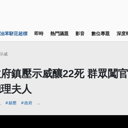
油苯駢芘超標
即時
熱門議題
影音
數位專題
深度
示威
府鎮壓示威釀22死 群眾闖
總理夫人
人
鎮壓
政府
...