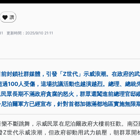
讚
31
更新時間：
2025/9/10 21:11
日前封鎖社群媒體，引發「Z世代」示威浪潮。在政府的
超過100人受傷，這場抗議活動也越演越烈。總理、總統
息民眾長期不滿政府貪腐的怒火，群眾還闖進前總理官邸
今尼泊爾軍方已經宣布，針對首都加德滿都地區實施無限
音樂不斷跳舞，示威民眾在尼泊爾政府大樓前狂歡。南亞
發Z世代示威浪潮，但政府卻動用武力鎮壓，朝群眾開