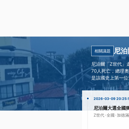
尼泊
相關議題
尼泊爾「Z世代」
70人死亡，總理奧利
是該國史上第一位
2026-03-09 20:25:
尼泊爾大選全國
·
·
Z世代
全國
加德滿