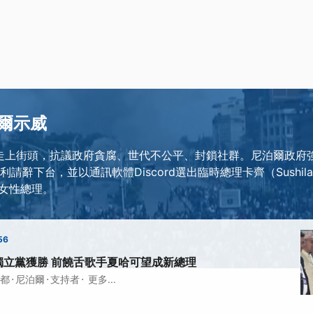
爾示威
走上街頭，抗議政府貪腐、世代不公平、封鎖社群。尼泊爾政府
請辭下台，並以通訊軟體Discord選出臨時總理卡齊（Sushila 
女性總理。
56
獨立黨獲勝 前饒舌歌手夏哈可望成新總理
·
·
·
都
尼泊爾
支持者
更多...