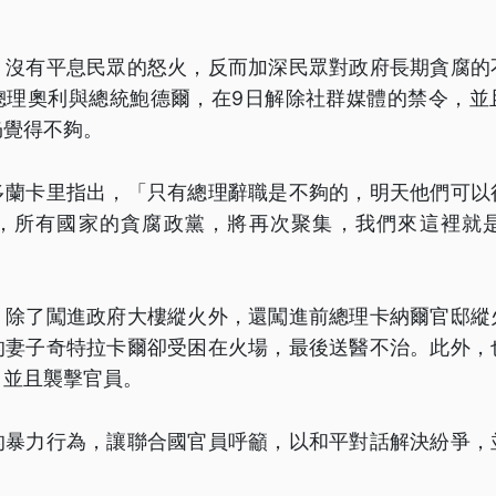
，沒有平息民眾的怒火，反而加深民眾對政府長期貪腐的
總理奧利與總統鮑德爾，在9日解除社群媒體的禁令，並
仍覺得不夠。
多蘭卡里指出，「只有總理辭職是不夠的，明天他們可以
，所有國家的貪腐政黨，將再次聚集，我們來這裡就
，除了闖進政府大樓縱火外，還闖進前總理卡納爾官邸縱
的妻子奇特拉卡爾卻受困在火場，最後送醫不治。此外，
，並且襲擊官員。
的暴力行為，讓聯合國官員呼籲，以和平對話解決紛爭，