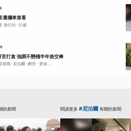
8
客遭攔車查看
·
·
爾
旅行社
示威
29
誓言打貪 強調不戀棧半年後交棒
·
·
·
誓就職
尼泊爾
總理
更多...
#尼泊爾
關的新聞
閱讀更多
有關的新聞