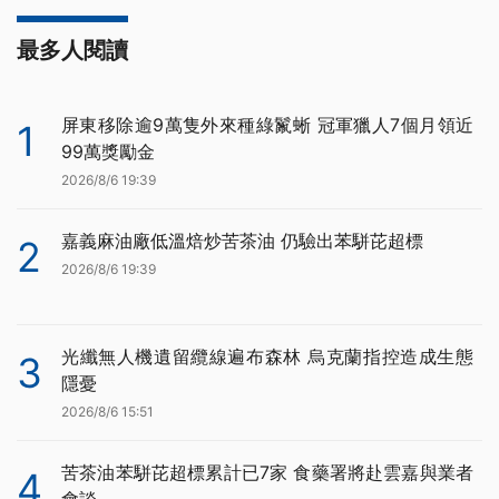
最多人閱讀
屏東移除逾9萬隻外來種綠鬣蜥 冠軍獵人7個月領近
1
99萬獎勵金
2026/8/6 19:39
嘉義麻油廠低溫焙炒苦茶油 仍驗出苯駢芘超標
2
2026/8/6 19:39
光纖無人機遺留纜線遍布森林 烏克蘭指控造成生態
3
隱憂
2026/8/6 15:51
苦茶油苯駢芘超標累計已7家 食藥署將赴雲嘉與業者
4