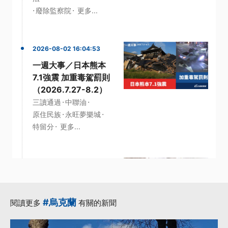
·
·
廢除監察院
更多...
2026-08-02 16:04:53
一週大事／日本熊本
7.1強震 加重毒駕罰則
（2026.7.27-8.2）
·
·
三讀通過
中聯油
·
·
原住民族
永旺夢樂城
·
特留分
更多...
2026-07-26 15:21:55
一週大事／高鐵延伸
宜蘭計畫拍板、兒少
#烏克蘭
閱讀更多
有關的新聞
未來帳戶三讀通過
（2026.7.20-