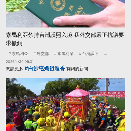
索馬利亞禁持台灣護照入境 我外交部嚴正抗議要
求撤銷
索馬利亞
外交部
索馬利蘭
台灣護照
...
2025/4/30 09:31
#白沙屯媽祖進香
閱讀更多
有關的新聞