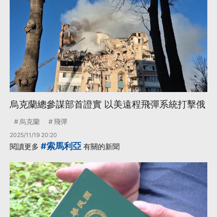
7.26）
·
·
EMT
三讀通過
·
·
修正草案
川普政府
·
未來帳戶
更多...
烏克蘭總參謀部首證實 以美遠程飛彈系統打擊俄
烏克蘭
飛彈
2025/11/19 20:20
#索馬利亞
閱讀更多
有關的新聞