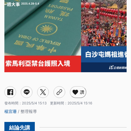
索馬利亞禁台護照入境
白沙屯媽祖進香
西葡大停電
基隆民政處長涉不實連署
報稅季開跑（5/1）
加拿大大選（4/28）
美烏簽署礦產協定（4/30）
讚
發布時間：
2025/5/4 15:13
更新時間：
2025/5/4 15:16
楊宜珊
/ 整理報導