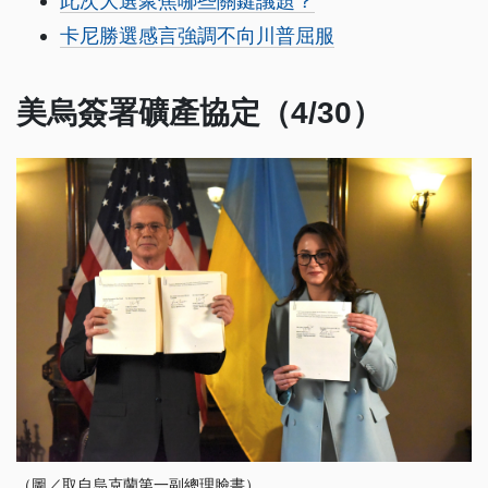
此次大選聚焦哪些關鍵議題？
卡尼勝選感言強調不向川普屈服
美烏簽署礦產協定（4/30）
（圖／取自烏克蘭第一副總理臉書）