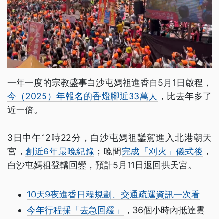
一年一度的宗教盛事白沙屯媽祖進香自5月1日啟程，
今（2025）年報名的香燈腳近33萬人
，比去年多了
近一倍。
3日中午12時22分，白沙屯媽祖鑾駕進入北港朝天
宮，
創近6年最晚紀錄
；晚間
完成「刈火」儀式後
，
白沙屯媽祖登轎回鑾，預計5月11日返回拱天宮。
10天9夜進香日程規劃、交通疏運資訊一次看
今年行程採「去急回緩」
，36個小時內抵達雲