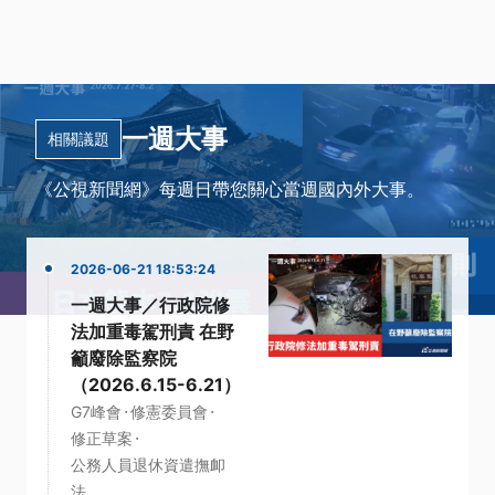
一週大事
相關議題
《公視新聞網》每週日帶您關心當週國內外大事。
2026-06-21 18:53:24
一週大事／行政院修
法加重毒駕刑責 在野
籲廢除監察院
（2026.6.15-6.21）
·
·
G7峰會
修憲委員會
·
修正草案
公務人員退休資遣撫卹
法