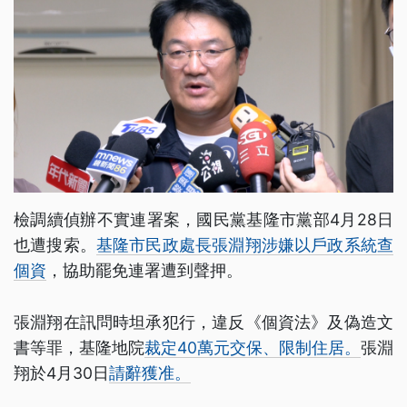
檢調續偵辦不實連署案，國民黨基隆市黨部4月28日
也遭搜索。
基隆市民政處長張淵翔涉嫌以戶政系統查
個資
，協助罷免連署遭到聲押。
張淵翔在訊問時坦承犯行，違反《個資法》及偽造文
書等罪，基隆地院
裁定40萬元交保、限制住居。
張淵
翔於4月30日
請辭獲准。