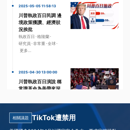
2025-05-05 11:58:13
川普執政百日民調 邊
境政策獲讚、經濟狀
況挨批
·
·
執政百日
格陵蘭
·
·
·
研究員
非常重
全球
更多...
2025-04-30 13:00:00
川普執政百日演說 稱
常識革命為美帶來深
刻改變
·
·
執政百日
密西根州
·
·
川普
汽車關稅
TikTok遭禁用
·
美國總統
更多...
相關議題