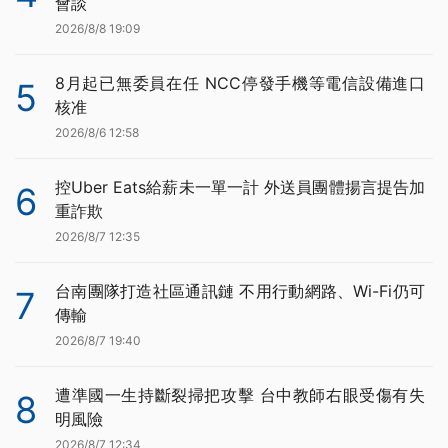
會談
2026/8/8 19:09
8月起已無委員在任 NCC停發手機等電信設備進口
5
核准
2026/8/6 12:58
控Uber Eats給薪未一單一計 外送員團體揚言提告加
6
重詐欺
2026/8/7 12:35
台南團隊打造社區通訊鏈 不用行動網路、Wi-Fi仍可
7
傳輸
2026/8/7 19:40
遭準國一生持斷裂掃把攻擊 台中教師右眼受傷有失
8
明風險
2026/8/7 12:34