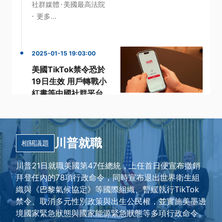
·
社群媒體
美國最高法院
·
更多...
2025-01-15 19:03:00
美國TikTok禁令恐於
19日生效 用戶轉戰小
紅書等中國社群平台
·
·
TikTok
小紅書
·
·
應用程式
用戶
·
社群平台
更多...
川普就職
相關議題
川普21日就職美國第47任總統，上任首日便宣布撤銷
拜登任內的78項行政命令，同時宣布退出世界衛生組
織與《巴黎氣候協定》等國際組織、暫緩執行TikTok
禁令、取消多元性別政策與出生公民權，並實施美墨邊
境國家緊急狀態與國家能源緊急狀態等多項行政命令。