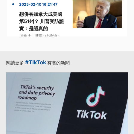
2025-02-10 16:21:47
想併吞加拿大成美國
第51州？ 川普受訪證
實：是認真的
·
·
·
加拿大
川普
杜魯道
·
·
第51州
美國
更多...
#TikTok
閱讀更多
有關的新聞