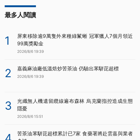
最多人閱讀
屏東移除逾9萬隻外來種綠鬣蜥 冠軍獵人7個月領近
1
99萬獎勵金
2026/8/6 19:39
嘉義麻油廠低溫焙炒苦茶油 仍驗出苯駢芘超標
2
2026/8/6 19:39
光纖無人機遺留纜線遍布森林 烏克蘭指控造成生態
3
隱憂
2026/8/6 15:51
苦茶油苯駢芘超標累計已7家 食藥署將赴雲嘉與業者
4