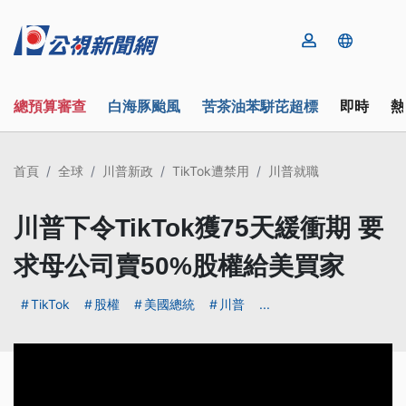
總預算審查
白海豚颱風
苦茶油苯駢芘超標
即時
熱
首頁
全球
川普新政
TikTok遭禁用
川普就職
川普下令TikTok獲75天緩衝期 要
求母公司賣50%股權給美買家
TikTok
股權
美國總統
川普
...