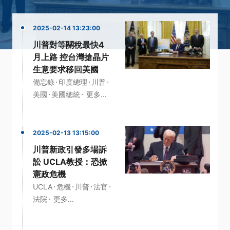
2025-02-14 13:23:00
川普對等關稅最快4
月上路 控台灣搶晶片
生意要求移回美國
·
·
·
備忘錄
印度總理
川普
·
·
美國
美國總統
更多...
2025-02-13 13:15:00
川普新政引發多場訴
訟 UCLA教授：恐掀
憲政危機
·
·
·
·
UCLA
危機
川普
法官
·
法院
更多...