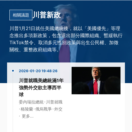
川普新政
相關議題
川普1月21日就任美國總統後，就以「美國優先」等理
念推出多項新政策，包含退出部分國際組織、暫緩執行
TikTok禁令、取消多元性別政策與出生公民權、加徵
關稅、重整政府組織等。
2026-01-20 19:48:26
川普就職美總統滿1年
強勢外交欲主導西半
球
·
委內瑞拉總統
川普就職
·
·
·
格陵蘭
俄烏戰爭
外交
·
更多...