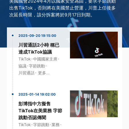
美國國會2024年4月以國家安全為由，要求字節跳動
出售TikTok，否則將在美國禁止營運，川普上任後多
次延長時限，該分拆案將於9月17日到期。
2025-09-20 19:15:00
川習通話2小時 稱已
達成TikTok協議
·
·
TikTok
中國國家主席
·
·
協議
字節跳動
·
川習通話
更多...
2025-01-14 19:02:00
彭博指中方擬售
TikTok在美業務 字節
跳動否認傳聞
·
·
·
TikTok
字節跳動
業務